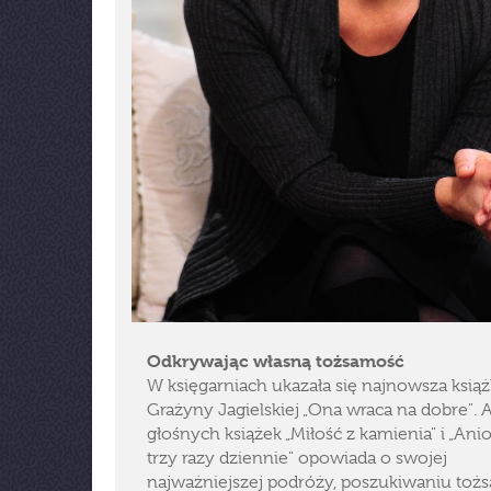
Odkrywając własną tożsamość
W księgarniach ukazała się najnowsza ksią
Grażyny Jagielskiej „Ona wraca na dobre". 
głośnych książek „Miłość z kamienia" i „Anio
trzy razy dziennie" opowiada o swojej
najważniejszej podróży, poszukiwaniu toż