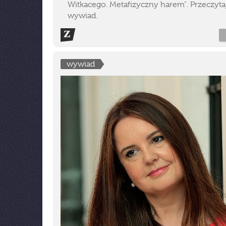
Witkacego. Metafizyczny harem". Przeczyta
wywiad.
wywiad