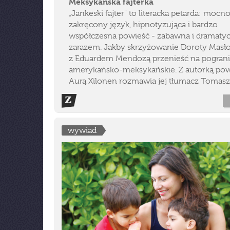
Meksykańska fajterka
„Jankeski fajter" to literacka petarda: mocn
zakręcony język, hipnotyzująca i bardzo
współczesna powieść - zabawna i dramaty
zarazem. Jakby skrzyżowanie Doroty Masło
z Eduardem Mendozą przenieść na pogran
amerykańsko-meksykańskie. Z autorką pow
Aurą Xilonen rozmawia jej tłumacz Tomasz 
wywiad