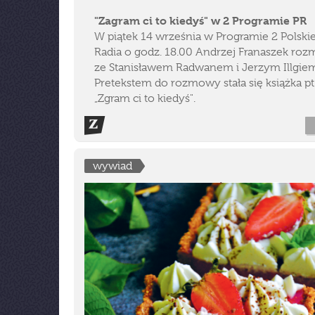
"Zagram ci to kiedyś" w 2 Programie PR
W piątek 14 września w Programie 2 Polski
Radia o godz. 18.00 Andrzej Franaszek roz
ze Stanisławem Radwanem i Jerzym Illgie
Pretekstem do rozmowy stała się książka pt.
„Zgram ci to kiedyś".
wywiad