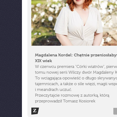
Magdalena Kordel: Chętnie przeniosłaby
XIX wiek
W czerwcu premiera "Córki wiatrów", pier
tomu nowej serii Wilczy dwór Magdaleny K
To wciągająca opowieść o długo skrywany
tajemnicach, a także o sile więzi, magii w
i meandrach uczuć.
Przeczytajcie rozmowę z autorką, którą
przeprowadził Tomasz Kosiorek