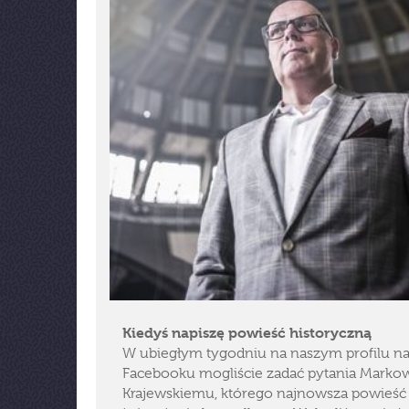
Kiedyś napiszę powieść historyczną
W ubiegłym tygodniu na naszym profilu n
Facebooku mogliście zadać pytania Marko
Krajewskiemu, którego najnowsza powieść