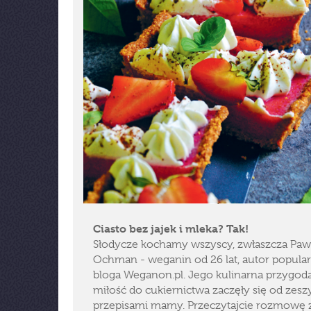
Ciasto bez jajek i mleka? Tak!
Słodycze kochamy wszyscy, zwłaszcza Paw
Ochman - weganin od 26 lat, autor popula
bloga Weganon.pl. Jego kulinarna przygoda
miłość do cukiernictwa zaczęły się od zesz
przepisami mamy. Przeczytajcie rozmowę 