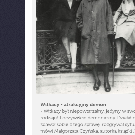
Witkacy - atrakcyjny demon
- Witkacy był niepowtarzalny, jedyny w s
rodzaju! I oczywiście demoniczny. Działał n
zdawał sobie z tego sprawę, rozgrywał sytu
mówi Małgorzata Czyńska, autorka książki 