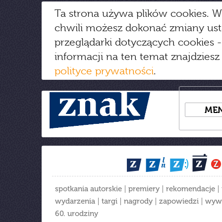
Ta strona używa plików cookies. W
chwili możesz dokonać zmiany us
przeglądarki dotyczących cookies
-
informacji na ten temat znajdziesz
polityce prywatności
.
ME
spotkania autorskie
premiery
rekomendacje
wydarzenia
targi
nagrody
zapowiedzi
wyw
60. urodziny