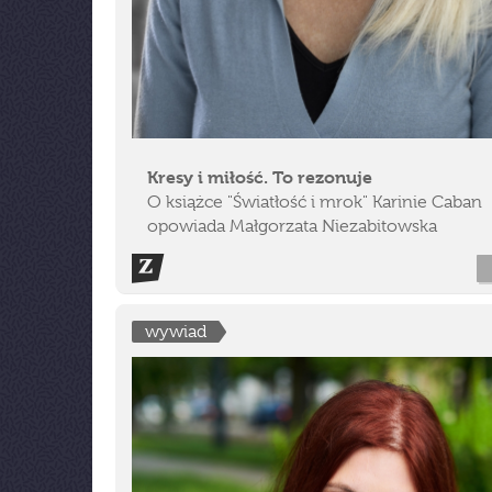
Kresy i miłość. To rezonuje
O książce "Światłość i mrok" Karinie Caban
opowiada Małgorzata Niezabitowska
wywiad