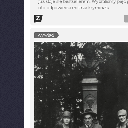
już staje się bestsellerem. Wybraliśmy pięć 
oto odpowiedzi mistrza kryminału.
wywiad