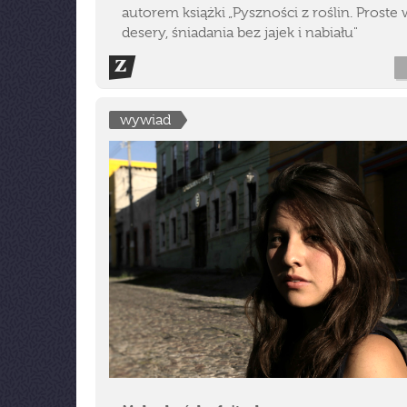
autorem książki „Pyszności z roślin. Proste 
desery, śniadania bez jajek i nabiału"
wywiad