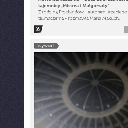
tajemnicy „Mistrza i Małgorzaty"
Z rodziną Przebindów - autorami trzeciego
tłumaczenia - rozmawia Maria Makuch.
wywiad