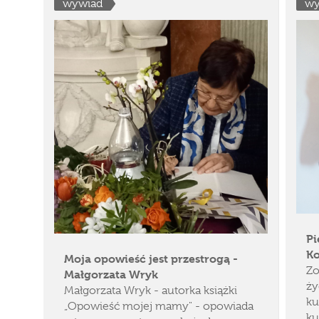
wywiad
wy
Pi
K
Moja opowieść jest przestrogą -
Zo
Małgorzata Wryk
ży
Małgorzata Wryk - autorka książki
ku
„Opowieść mojej mamy" - opowiada
ku