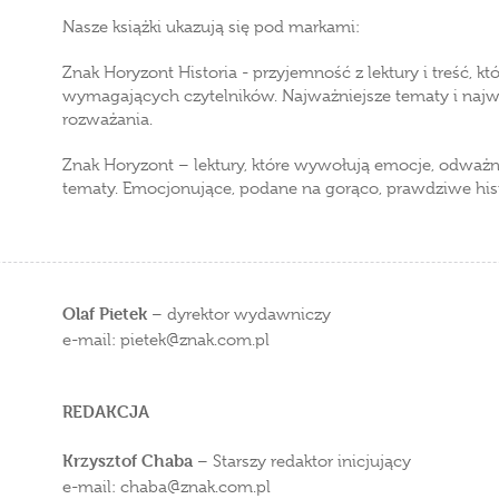
Nasze książki ukazują się pod markami:
Znak Horyzont Historia - przyjemność z lektury i treść, k
wymagających czytelników. Najważniejsze tematy i najwię
rozważania.
Znak Horyzont – lektury, które wywołują emocje, odważni
tematy. Emocjonujące, podane na gorąco, prawdziwe hist
Olaf Pietek
– dyrektor wydawniczy
e-mail: pietek
znak.com.pl
REDAKCJA
Krzysztof Chaba
– Starszy redaktor inicjujący
e-mail: chaba
znak.com.pl