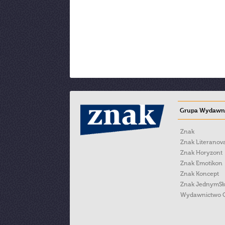
Grupa Wydawni
Znak
Znak Literanov
Znak Horyzont
Znak Emotikon
Znak Koncept
Znak JednymS
Wydawnictwo 