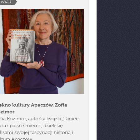
wiad
ękno kultury Apaczów. Zofia
ozimor
fia Kozimor, autorka książki „Taniec
cia i pieśń śmierci", dzieli się
lisami swojej fascynacji historią i
lturą Apaczów.