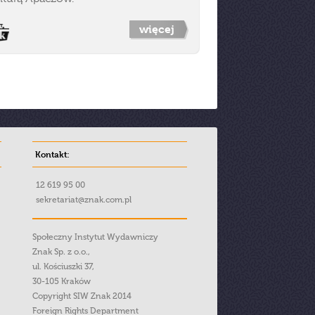
więcej
Kontakt:
12 619 95 00
sekretariat@znak.com.pl
Społeczny Instytut Wydawniczy
Znak Sp. z o.o.,
ul. Kościuszki 37,
30-105 Kraków
Copyright SIW Znak 2014
Foreign Rights Department