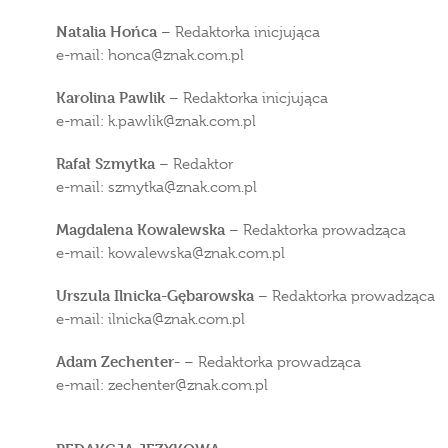
Natalia Hońca
– Redaktorka inicjująca
e-mail: honca
znak.com.pl
Karolina Pawlik
– Redaktorka inicjująca
e-mail: k.pawlik
znak.com.pl
Rafał Szmytka
– Redaktor
e-mail: szmytka
znak.com.pl
Magdalena Kowalewska
– Redaktorka prowadząca
e-mail: kowalewska
znak.com.pl
Urszula Ilnicka-Gębarowska
– Redaktorka prowadząca
e-mail: ilnicka
znak.com.pl
Adam Zechenter-
– Redaktorka prowadząca
e-mail: zechenter
znak.com.pl