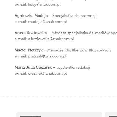
e-mail: kusy
znak.com.pl
Agnieszka Madeja
– Specjalistka ds. promocji
e-mail: madejla
znak.com.pl
Aneta Kozłowska
– Młodsza specjalistka ds. mediów s
e-mail: a.kozlowska
znak.com.pl
Maciej Pietrzyk
– Menadżer ds. Klientów Kluczowych
e-mail: pietrzyk
znak.com.pl
Maria Julia Ciężarek
– asystentka redakcji
e-mail: ciezarek
znak.com.pl