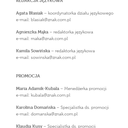
REDAKCJA JĘZYKOWA
Agata Błasiak
– koordynatorka działu językowego
e-mail: blasiak
znak.com.pl
Agnieszka Mąka
– redaktorka językowa
e-mail: maka
znak.com.pl
Kamila Sowińska
– redaktorka językowa
e-mail: sowinska
znak.com.pl
PROMOCJA
Maria Adamik-Kubala
– Menedżerka promocji
e-mail: kubala
znak.com.pl
Karolina Domańska
– Specjalistka ds. promocji
e-mail: domanska
znak.com.pl
Klaudia Kusy
– Specjalistka ds. promocji