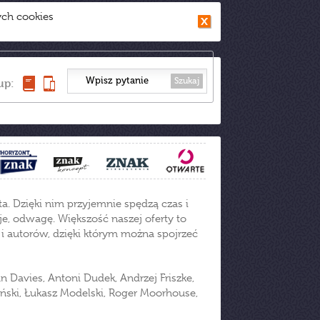
ych cookies
Szukaj
up:
a. Dzięki nim przyjemnie spędzą czas i
je, odwagę. Większość naszej oferty to
 i autorów, dzięki którym można spojrzeć
 Davies, Antoni Dudek, Andrzej Friszke,
iński, Łukasz Modelski, Roger Moorhouse,