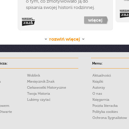
o tym, co zmotywowało ją do
spisania swojej historii rodzinnej.
więcej
rozwiń więcej
cza:
Menu:
Woblink
Aktualności
a
Miesięcznik Znak
Książki
Ciekawostki Historyczne
Autorzy
Twoja Historia
O nas
Lubimy czytać
Księgarnia
łowem
Poczta literacka
Otwarte
Polityka cookies
Ochrona Sygnalistow