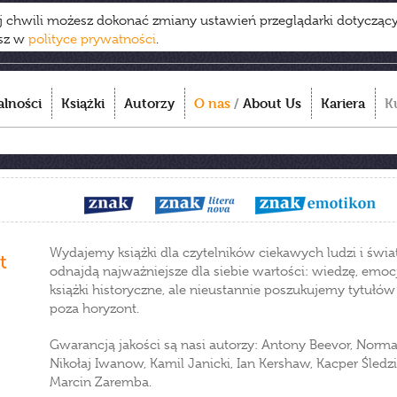
ej chwili możesz dokonać zmiany ustawień przeglądarki dotycząc
esz w
polityce prywatności
.
alności
Książki
Autorzy
O nas
/
About Us
Kariera
K
Wydajemy książki dla czytelników ciekawych ludzi i świat
t
odnajdą najważniejsze dla siebie wartości: wiedzę, emoc
książki historyczne, ale nieustannie poszukujemy tytułów
poza horyzont.
Gwarancją jakości są nasi autorzy: Antony Beevor, Norman
Nikołaj Iwanow, Kamil Janicki, Ian Kershaw, Kacper Śledz
Marcin Zaremba.