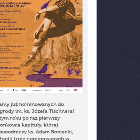
amy już nominowanych do
grody im. ks. Józefa Tischnera!
tym roku po raz pierwszy
łonkowie kapituły, której
zewodniczy ks. Adam Boniecki,
łonili troje nominowanych w