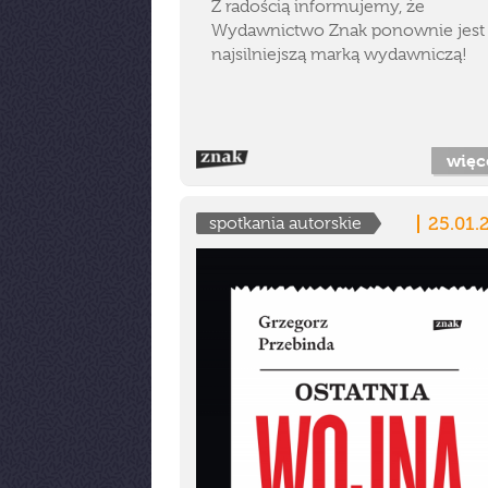
Z radością informujemy, że
Wydawnictwo Znak ponownie jest
najsilniejszą marką wydawniczą!
więc
25.01.
spotkania autorskie