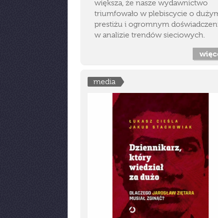
większa, że nasze wydawnictwo
triumfowało w plebiscycie o duży
prestiżu i ogromnym doświadczen
w analizie trendów sieciowych.
więc
media