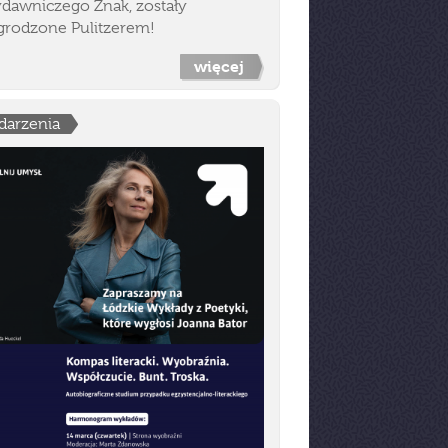
dawniczego Znak, zostały
grodzone Pulitzerem!
więcej
darzenia