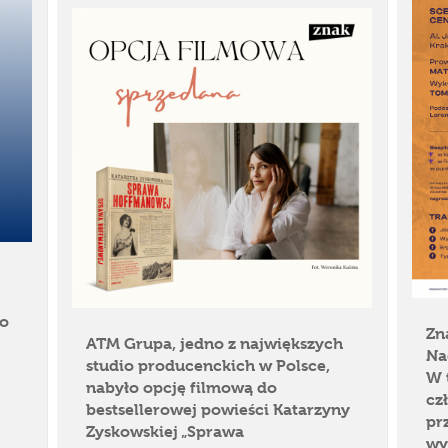
do
Zn
ATM Grupa, jedno z największych
Na
studio producenckich w Polsce,
W 
nabyło opcję filmową do
cz
bestsellerowej powieści Katarzyny
pr
Zyskowskiej „Sprawa
wy