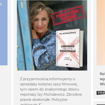
Ko
wy
Z przyjemnością informujemy o
Wi
sprzedaży kolejnej opcji filmowej,
tym razem do znakomitego zbioru
reportaży Izy Michalewicz „Zbrodnie
prawie doskonałe. Policyjne
archiwum X".