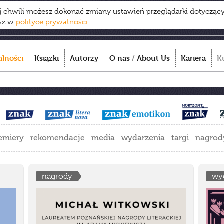
ej chwili możesz dokonać zmiany ustawień przeglądarki dotycząc
esz w
polityce prywatności
.
alności
Książki
Autorzy
O nas
/
About Us
Kariera
K
emiery
rekomendacje
media
wydarzenia
targi
nagrod
nagrody
wy