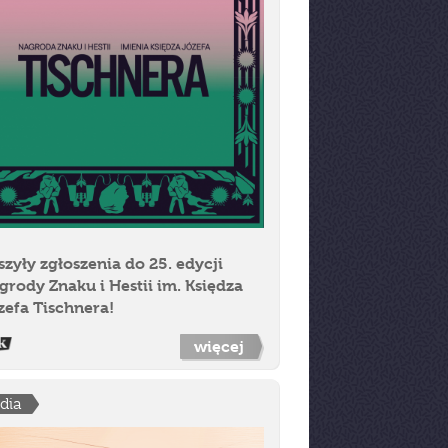
szyły zgłoszenia do 25. edycji
grody Znaku i Hestii im. Księdza
zefa Tischnera!
więcej
dia