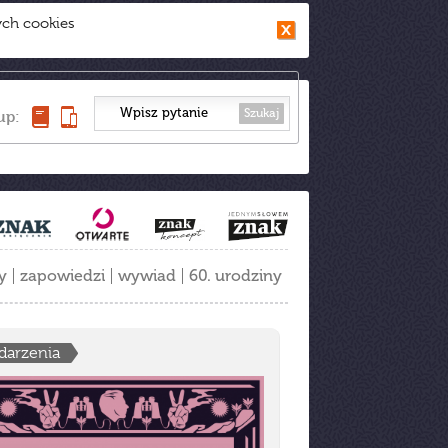
ych cookies
Szukaj
up:
y
zapowiedzi
wywiad
60. urodziny
darzenia