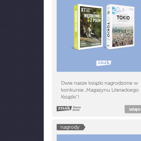
Dwie nasze książki nagrodzone w
konkursie „Magazynu Literackiego
Książki"!
więc
nagrody