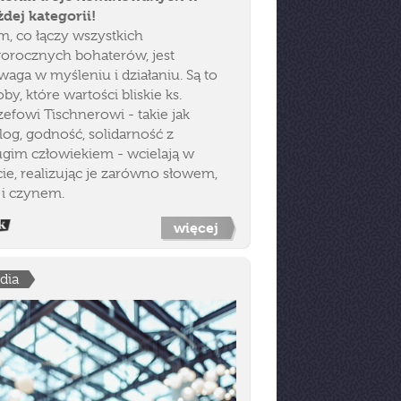
żdej kategorii!
m, co łączy wszystkich
gorocznych bohaterów, jest
waga w myśleniu i działaniu. Są to
by, które wartości bliskie ks.
efowi Tischnerowi - takie jak
log, godność, solidarność z
ugim człowiekiem - wcielają w
cie, realizując je zarówno słowem,
 i czynem.
więcej
dia