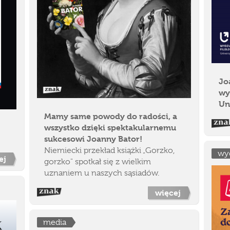
Jo
wy
Un
Mamy same powody do radości, a
wszystko dzięki spektakularnemu
sukcesowi Joanny Bator!
Niemiecki przekład książki „Gorzko,
wy
ej
gorzko" spotkał się z wielkim
uznaniem u naszych sąsiadów.
więcej
media