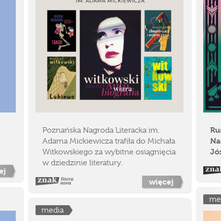
Ru
Poznańska Nagroda Literacka im.
Na
Adama Mickiewicza trafiła do Michała
Jó
Witkowskiego za wybitne osiągnięcia
w dziedzinie literatury.
ej
więcej
me
media