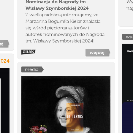
Nominacja do Nagrody im.
Wy
Wisławy Szymborskiej 2024
na
Z wielką radością informujemy, że
Marzanna Bogumiła Kielar znalazła
się wśród pięciorga autorów i
autorek nominowanych do Nagroda
wy
im. Wisławy Szymborskiej 2024!
ej
więcej
2024
media