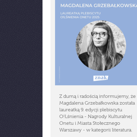
Z dumą i radością informujemy, że
Magdalena Grzebałkowska została
laureatką 9. edycji plebiscytu
O!Lśnienia - Nagrody Kulturalnej
Onetu i Miasta Stołecznego
Warszawy - w kategorii literatura.