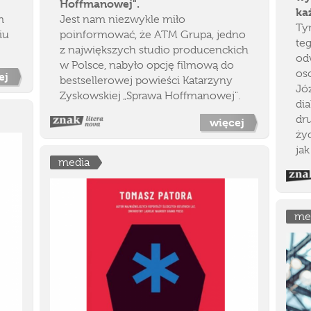
Hoffmanowej".
ka
m
Jest nam niezwykle miło
Ty
iu
poinformować, że ATM Grupa, jedno
te
z największych studio producenckich
od
w Polsce, nabyło opcję filmową do
oso
ej
bestsellerowej powieści Katarzyny
Józ
Zyskowskiej „Sprawa Hoffmanowej".
dia
dr
więcej
ży
jak
media
me