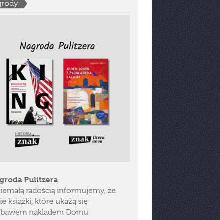
grody
groda Pulitzera
niemałą radością informujemy, że
e książki, które ukażą się
ebawem nakładem Domu