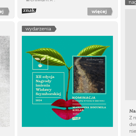
na
ej
więcej
wydarzenia
Na
Z 
dwi
ni