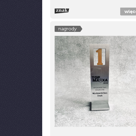
więc
nagrody