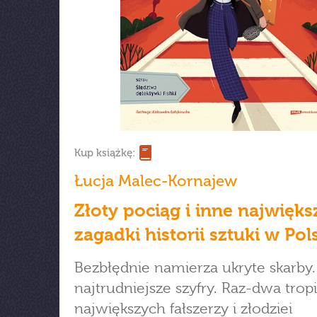
Kup książkę:
Łucja Malec-Kornajew
Złoty pociąg i inne najwięks
zagadki historii sztuki w Pol
Bezbłędnie namierza ukryte skarby
najtrudniejsze szyfry. Raz-dwa tropi
największych fałszerzy i złodziei