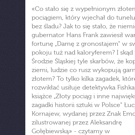
«Co stało się z wypełnionym złote
pociągiem, który wjechał do tunelu 
bez śladu? Jak to się stało, że niemi
gubernator Hans Frank zawiesił wa
fortunę „Damę z gronostajem" w 
pokoju tuż nad kaloryferem? I skąd
Środzie Śląskiej tyle skarbów, że ko
ziemi, ludzie co rusz wykopują garn
złotem? To tylko kilka zagadek, któr
rozwikłać usiłuje detektywka Fishk
książce „Złoty pociąg i inne najwięk
zagadki historii sztuki w Polsce" Łuc
Kornajew, wydanej przez Znak Emo
zilustrowanej przez Aleksandrę
Gołębiewską» - czytamy w