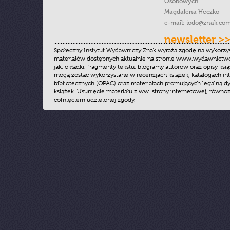
Osobowych
Magdalena Heczko
e-mail:
iodo@znak.com
newsletter >
Społeczny Instytut Wydawniczy Znak wyraża zgodę na wykorzy
materiałów dostępnych aktualnie na stronie www.wydawnictwoz
jak: okładki, fragmenty tekstu, biogramy autorów oraz opisy ksią
mogą zostać wykorzystane w recenzjach książek, katalogach i
bibliotecznych (OPAC) oraz materiałach promujących legalną dy
książek. Usunięcie materiału z ww. strony internetowej, równoz
cofnięciem udzielonej zgody.