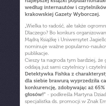
najlepszej książki popularnonau
według internautów i czytelnikó
krakowskiej Gazety Wyborczej.
„Wielka to radość, ale także ogrom
Dlaczego? Bo konkurs organizowan
Mądrą Książkę i Uniwersytet Jagiell
nominuje ważne popularno-nauk
publikacje.
Cieszy ta nagroda tym bardziej, że 
oddają już sami czytelnicy i czytelni
Detektywka Fishka z charakterys
dla siebie brawurą wyprzedziła ca
konkurencję, zdobywając aż 65%
głosów!"
- podkreśla Martyna Dziad
specjalistka ds. promocji w Znak E