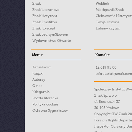
Znak
Woblink
Znak Literanova
Miesięcznik Znak
Znak Horyzont
Ciekawostki Historyc
Znak Emotikon
Twoja Historia
Znak Koncept
Lubimy czytać
Znak JednymSłowem
Wydawnictwo Otwarte
Menu:
Kontakt:
Aktualności
12 619 95 00
Książki
sekretariat@znak.com
Autorzy
O nas
Społeczny Instytut W
Księgarnia
Znak Sp. z o.o.,
Poczta literacka
ul. Kościuszki 37,
Polityka cookies
30-105 Kraków
Ochrona Sygnalistow
Copyright SIW Znak 2
Foreign Rights Depart
Inspektor Ochrony Da