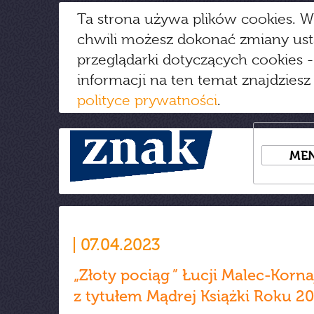
Ta strona używa plików cookies. W
chwili możesz dokonać zmiany us
przeglądarki dotyczących cookies
-
informacji na ten temat znajdziesz
polityce prywatności
.
ME
07.04.2023
„Złoty pociąg ” Łucji Malec-Korn
z tytułem Mądrej Książki Roku 2