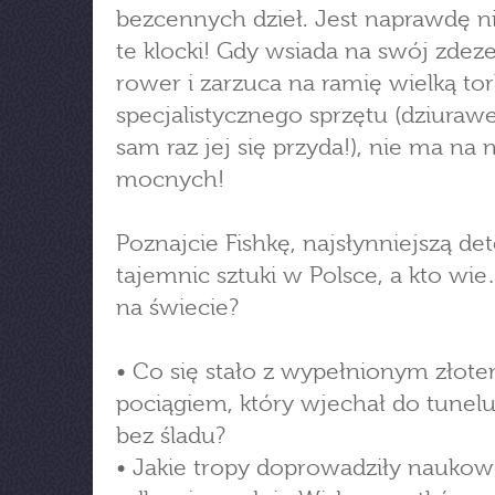
bezcennych dzieł. Jest naprawdę n
te klocki! Gdy wsiada na swój zde
rower i zarzuca na ramię wielką to
specjalistycznego sprzętu (dziurawe
sam raz jej się przyda!), nie ma na n
mocnych!
Poznajcie Fishkę, najsłynniejszą de
tajemnic sztuki w Polsce, a kto wi
na świecie?
• Co się stało z wypełnionym złot
pociągiem, który wjechał do tunelu 
bez śladu?
• Jakie tropy doprowadziły nauko