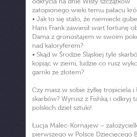
odkrycia na dnie Wisły szczątków
zatopionego wieki temu pałacu król
• Jak to się stało, że niemiecki gub
Hans Frank zawiesił wart fortunę o
Dama z gronostajem w swoim poko
nad kaloryferem?
• Skąd w Środzie Śląskiej tyle skarb
kopiąc w ziemi, ludzie co rusz wyk
garnki ze złotem?
Czy masz w sobie żyłkę tropiciela i
skarbów? Wyrusz z Fishką i odkryj 
polskich dzieł sztuki!
Łucja Malec-Kornajew – założyciel
pierwszego w Polsce Dziecięcego B