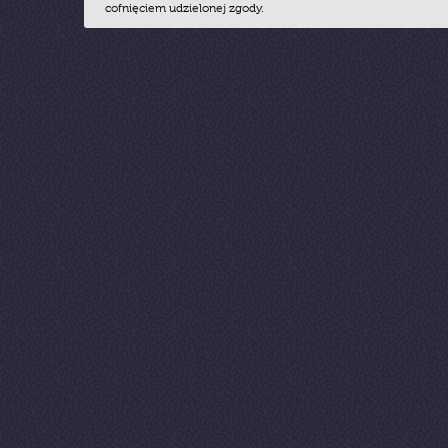
cofnięciem udzielonej zgody.