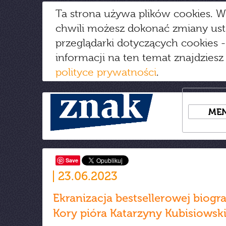
Ta strona używa plików cookies. W
chwili możesz dokonać zmiany us
przeglądarki dotyczących cookies
-
informacji na ten temat znajdziesz
polityce prywatności
.
ME
Save
23.06.2023
Ekranizacja bestsellerowej biograf
Kory pióra Katarzyny Kubisiowski