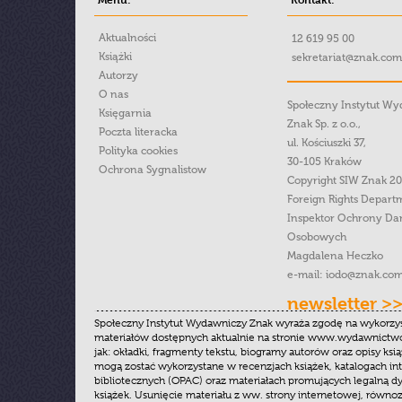
Aktualności
12 619 95 00
Książki
sekretariat@znak.com
Autorzy
O nas
Społeczny Instytut W
Księgarnia
Znak Sp. z o.o.,
Poczta literacka
ul. Kościuszki 37,
Polityka cookies
30-105 Kraków
Ochrona Sygnalistow
Copyright SIW Znak 2
Foreign Rights Depart
Inspektor Ochrony Da
Osobowych
Magdalena Heczko
e-mail:
iodo@znak.com
newsletter >
Społeczny Instytut Wydawniczy Znak wyraża zgodę na wykorzy
materiałów dostępnych aktualnie na stronie www.wydawnictwoz
jak: okładki, fragmenty tekstu, biogramy autorów oraz opisy ksią
mogą zostać wykorzystane w recenzjach książek, katalogach i
bibliotecznych (OPAC) oraz materiałach promujących legalną dy
książek. Usunięcie materiału z ww. strony internetowej, równoz