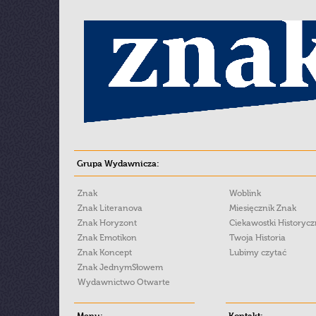
Grupa Wydawnicza:
Znak
Woblink
Znak Literanova
Miesięcznik Znak
Znak Horyzont
Ciekawostki Historyc
Znak Emotikon
Twoja Historia
Znak Koncept
Lubimy czytać
Znak JednymSłowem
Wydawnictwo Otwarte
Menu:
Kontakt: