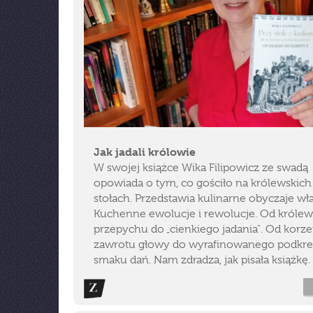
Jak jadali królowie
W swojej książce Wika Filipowicz ze swadą
opowiada o tym, co gościło na królewskich
stołach. Przedstawia kulinarne obyczaje wł
Kuchenne ewolucje i rewolucje. Od królew
przepychu do „cienkiego jadania". Od kor
zawrotu głowy do wyrafinowanego podkre
smaku dań. Nam zdradza, jak pisała książkę.