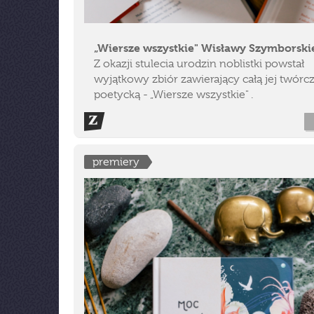
„Wiersze wszystkie" Wisławy Szymborski
Z okazji stulecia urodzin noblistki powstał
wyjątkowy zbiór zawierający całą jej twórc
poetycką - „Wiersze wszystkie" .
premiery