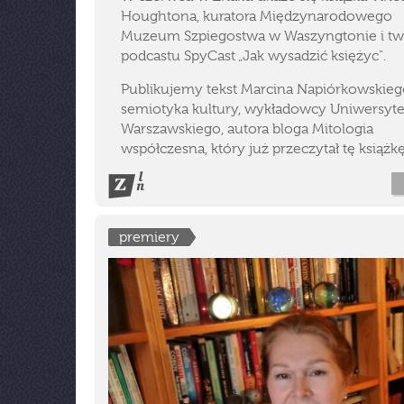
Houghtona, kuratora Międzynarodowego
Muzeum Szpiegostwa w Waszyngtonie i tw
podcastu SpyCast „Jak wysadzić księżyc".
Publikujemy tekst Marcina Napiórkowskieg
semiotyka kultury, wykładowcy Uniwersyt
Warszawskiego, autora bloga Mitologia
współczesna, który już przeczytał tę książkę
premiery