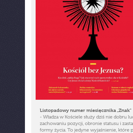
Listopadowy numer miesięcznika „Znak"
- Władza w Kościele służy dziś nie dobru lud
zachowaniu pozycji, obronie statusu i zast
formy życia. To jedyne wyjaśnienie, które 