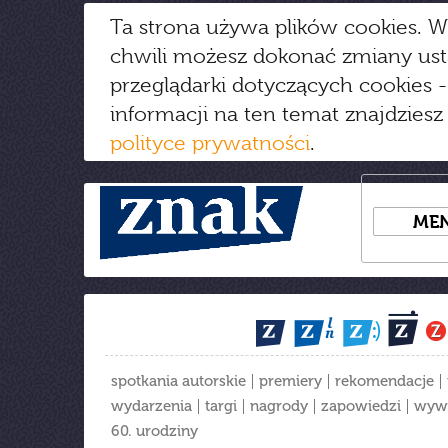
Ta strona używa plików cookies. W
chwili możesz dokonać zmiany us
przeglądarki dotyczących cookies
-
informacji na ten temat znajdziesz
polityce prywatności
.
ME
spotkania autorskie
premiery
rekomendacje
wydarzenia
targi
nagrody
zapowiedzi
wyw
60. urodziny