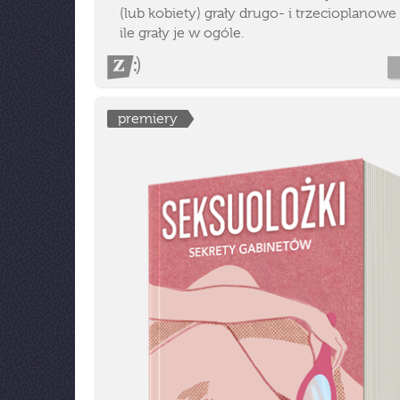
(lub kobiety) grały drugo- i trzecioplanowe 
ile grały je w ogóle.
premiery