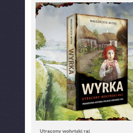
Utracony wołyński raj