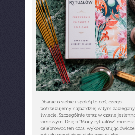
Dbanie o siebie i spokój to coś, czego
potrzebujemy najbardziej w tym zabiegan
świecie. Szczególnie teraz w czasie jesienn
zimowym. Dzięki "Mocy rytuałów" możesz
celebrować ten czas, wykorzystując ćwiczen