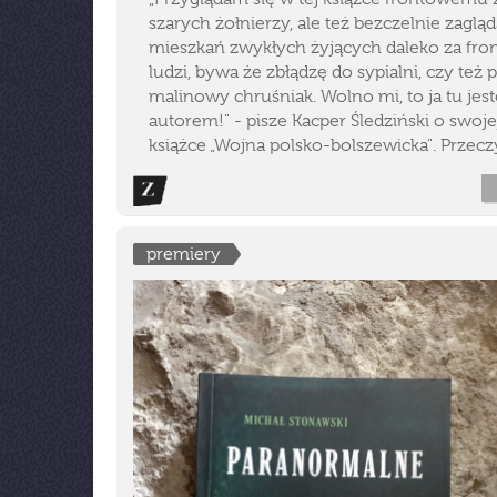
szarych żołnierzy, ale też bezczelnie zagl
mieszkań zwykłych żyjących daleko za fr
ludzi, bywa że zbłądzę do sypialni, czy też 
malinowy chruśniak. Wolno mi, to ja tu jes
autorem!" - pisze Kacper Śledziński o swoje
książce „Wojna polsko-bolszewicka". Przeczy
premiery