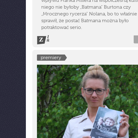
wpływu Franka Millera na współczesną kult
niego nie byłoby „Batmana" Burtona czy
„Mrocznego rycerza" Nolana, bo to właśnie 
sprawił, że postać Batmana można było
potraktować serio.
premiery