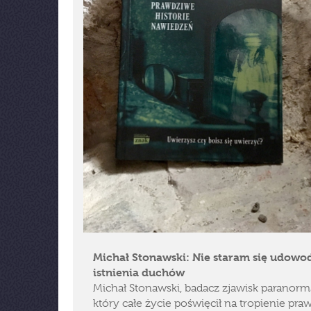
Michał Stonawski: Nie staram się udowo
istnienia duchów
Michał Stonawski, badacz zjawisk paranorm
który całe życie poświęcił na tropienie pra