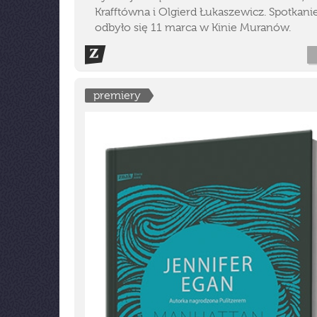
Krafftówna i Olgierd Łukaszewicz. Spotkani
odbyło się 11 marca w Kinie Muranów.
premiery