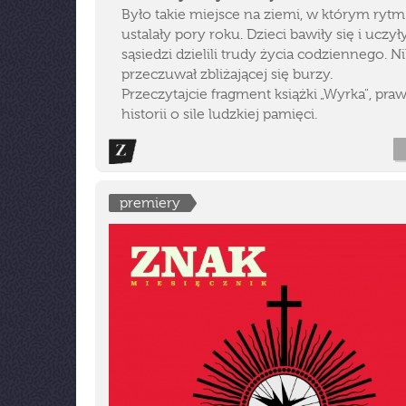
Było takie miejsce na ziemi, w którym rytm
ustalały pory roku. Dzieci bawiły się i uczyły
sąsiedzi dzielili trudy życia codziennego. Ni
przeczuwał zbliżającej się burzy.
Przeczytajcie fragment książki „Wyrka", pra
historii o sile ludzkiej pamięci.
premiery