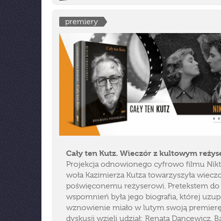
premiery
Cały ten Kutz. Wieczór z kultowym reży
Projekcja odnowionego cyfrowo filmu Nikt
woła Kazimierza Kutza towarzyszyła wiecz
poświęconemu reżyserowi. Pretekstem do
wspomnień była jego biografia, której uzu
wznowienie miało w lutym swoją premierę
dyskusji wzięli udział: Renata Dancewicz, B