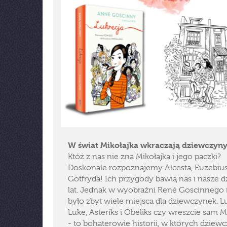
W świat Mikołajka wkraczają dziewczyny
Któż z nas nie zna Mikołajka i jego paczki?
Doskonale rozpoznajemy Alcesta, Euzebius
Gotfryda! Ich przygody bawią nas i nasze d
lat. Jednak w wyobraźni René Goscinnego 
było zbyt wiele miejsca dla dziewczynek. L
Luke, Asteriks i Obeliks czy wreszcie sam M
- to bohaterowie historii, w których dziew