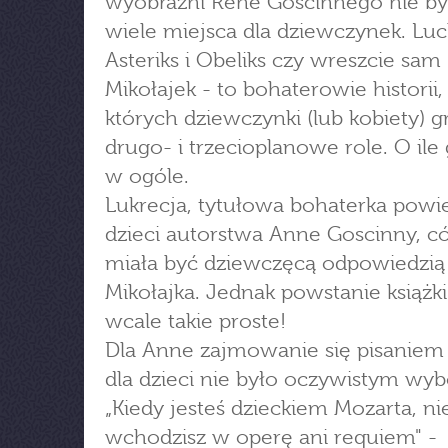
wyobraźni René Goscinnego nie by
wiele miejsca dla dziewczynek. Luc
Asteriks i Obeliks czy wreszcie sam
Mikołajek - to bohaterowie historii,
których dziewczynki (lub kobiety) g
drugo- i trzecioplanowe role. O ile 
w ogóle.
Lukrecja, tytułowa bohaterka powie
dzieci autorstwa Anne Goscinny, có
miała być dziewczęcą odpowiedzią
Mikołajka. Jednak powstanie książki
wcale takie proste!
Dla Anne zajmowanie się pisaniem 
dla dzieci nie było oczywistym wy
„Kiedy jesteś dzieckiem Mozarta, ni
wchodzisz w operę ani requiem" -