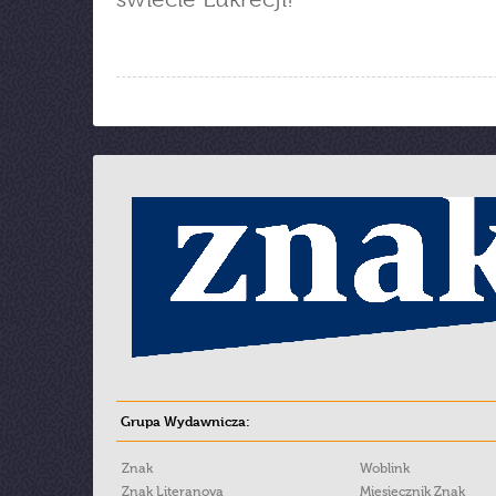
Grupa Wydawnicza:
Znak
Woblink
Znak Literanova
Miesięcznik Znak