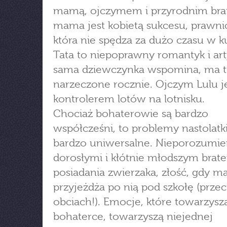
mamą, ojczymem i przyrodnim bra
mama jest kobietą sukcesu, prawni
która nie spędza za dużo czasu w k
Tata to niepoprawny romantyk i art
sama dziewczynka wspomina, ma t
narzeczone rocznie. Ojczym Lulu je
kontrolerem lotów na lotnisku.
Chociaż bohaterowie są bardzo
współcześni, to problemy nastolatki
bardzo uniwersalne. Nieporozumie
dorosłymi i kłótnie młodszym brat
posiadania zwierzaka, złość, gdy 
przyjeżdża po nią pod szkołę (przec
obciach!). Emocje, które towarzysz
bohaterce, towarzyszą niejednej