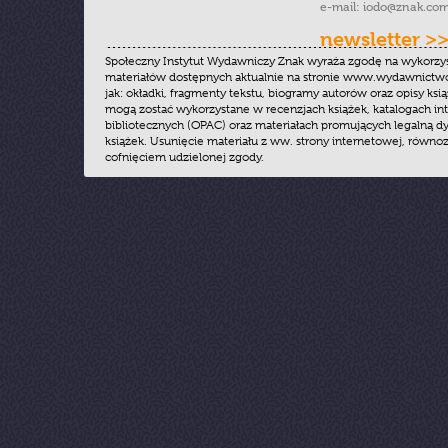
e-mail:
iodo@znak.com
newsletter >
Społeczny Instytut Wydawniczy Znak wyraża zgodę na wykorzy
materiałów dostępnych aktualnie na stronie www.wydawnictwoz
jak: okładki, fragmenty tekstu, biogramy autorów oraz opisy ksią
mogą zostać wykorzystane w recenzjach książek, katalogach i
bibliotecznych (OPAC) oraz materiałach promujących legalną dy
książek. Usunięcie materiału z ww. strony internetowej, równoz
cofnięciem udzielonej zgody.