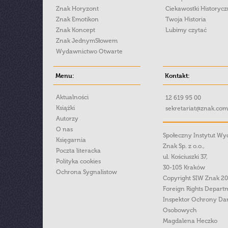
Znak Horyzont
Ciekawostki Historyc
Znak Emotikon
Twoja Historia
Znak Koncept
Lubimy czytać
Znak JednymSłowem
Wydawnictwo Otwarte
Menu:
Kontakt:
Aktualności
12 619 95 00
Książki
sekretariat@znak.com
Autorzy
O nas
Społeczny Instytut W
Księgarnia
Znak Sp. z o.o.,
Poczta literacka
ul. Kościuszki 37,
Polityka cookies
30-105 Kraków
Ochrona Sygnalistow
Copyright SIW Znak 2
Foreign Rights Depart
Inspektor Ochrony Da
Osobowych
Magdalena Heczko