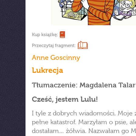
Kup książkę:
Przeczytaj fragment:
Anne Goscinny
Lukrecja
Tłumaczenie: Magdalena Talar
Cześć, jestem Lulu!
I tyle z dobrych wiadomości. Moje ż
pełne katastrof. Marzyłam o psie, al
dostałam… żółwia. Nazwałam go 