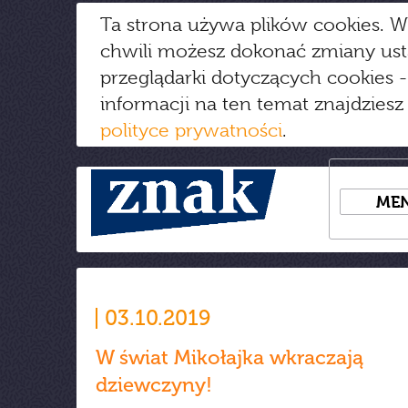
Ta strona używa plików cookies. W
chwili możesz dokonać zmiany us
przeglądarki dotyczących cookies
-
informacji na ten temat znajdziesz
polityce prywatności
.
ME
03.10.2019
W świat Mikołajka wkraczają
dziewczyny!