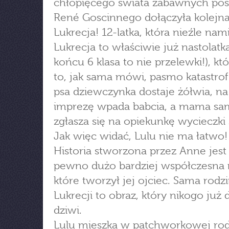
chłopięcego świata zabawnych pos
René Goscinnego dołączyła kolejna
Lukrecja! 12-latka, która nieźle nam
Lukrecja to właściwie już nastolatk
końcu 6 klasa to nie przelewki!), któ
to, jak sama mówi, pasmo katastrof
psa dziewczynka dostaje żółwia, na 
imprezę wpada babcia, a mama sa
zgłasza się na opiekunkę wycieczki 
Jak więc widać, Lulu nie ma łatwo!
Historia stworzona przez Anne jest
pewno dużo bardziej współczesna n
które tworzył jej ojciec. Sama rodz
Lukrecji to obraz, który nikogo już d
dziwi.
Lulu mieszka w patchworkowej rod