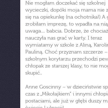
Nie mogłam doczekać się szkolnej
wycieczki, dopóki moja mama nie z
się na opiekunkę (na ochotnika!) A
zrobiłam imprezę, to wpadła na nią
uwaga… babcia. Dobrze, że chocia
nauczyła nas grać w karty. I teraz
wymiatamy w szkole z Aliną, Karoli
Pauliną. Choć przyznam szczerze –
szkolnym korytarzu przechodzi pe
chłopak ze starszej klasy, to nie mo
skupić..
Anne Goscinny – w dzieciństwie sp
czas z „Mikołajkiem” i innymi chłop
postaciami, ale już w głębi duszy m
świecie Lukrecji!