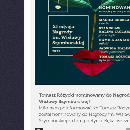
Tomasz Różycki nominowany do Nagrod
Wisławy Szymborskiej!
Miło nam poinformować, że Tomasz Różyc
został nominowany do Nagrody im. Wisła
Szymborskiej za tom poetycki „Ręka pszczel