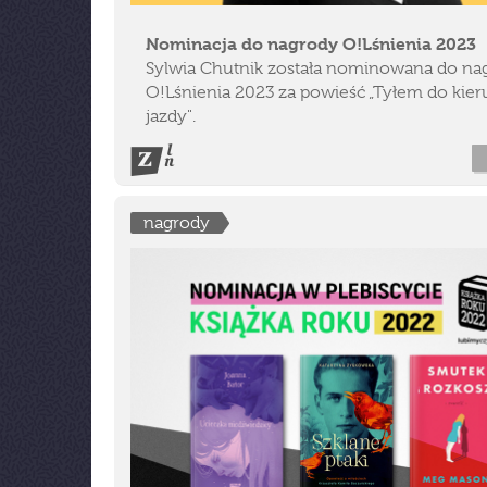
Nominacja do nagrody O!Lśnienia 2023
Sylwia Chutnik została nominowana do na
O!Lśnienia 2023 za powieść „Tyłem do kie
jazdy".
nagrody