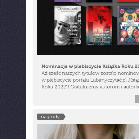
Nominacje w plebiscycie Książka Roku 2
Aż sześć naszych tytułów zostało nomin
w plebiscycie portalu Lubimyczytać.pl „Ksią
Roku 2022"! Gratulujemy autorom i autor
nagrody