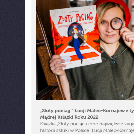
„Złoty pociąg ” Łucji Malec-Kornajew z t
Mądrej Książki Roku 2022
Książka „Złoty pociąg i inne największe zag
historii sztuki w Polsce" Łucji Malec-Kornaj