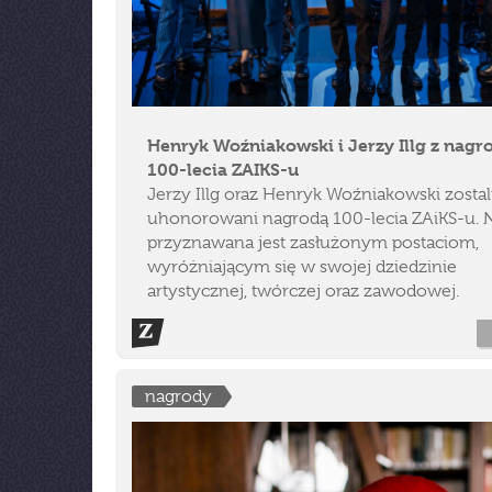
Henryk Woźniakowski i Jerzy Illg z nagr
100-lecia ZAIKS-u
Jerzy Illg oraz Henryk Woźniakowski zostal
uhonorowani nagrodą 100-lecia ZAiKS-u. 
przyznawana jest zasłużonym postaciom,
wyróżniającym się w swojej dziedzinie
artystycznej, twórczej oraz zawodowej.
nagrody