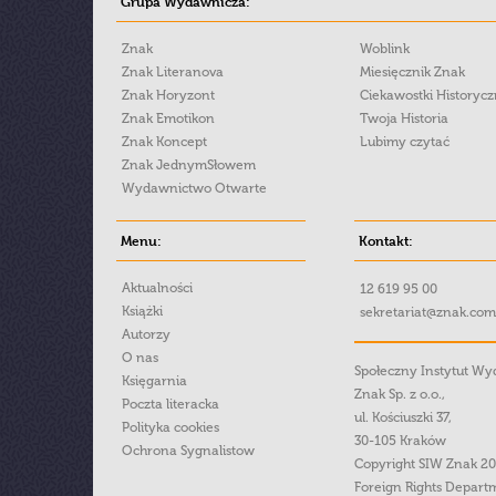
Grupa Wydawnicza:
Znak
Woblink
Znak Literanova
Miesięcznik Znak
Znak Horyzont
Ciekawostki Historyc
Znak Emotikon
Twoja Historia
Znak Koncept
Lubimy czytać
Znak JednymSłowem
Wydawnictwo Otwarte
Menu:
Kontakt:
Aktualności
12 619 95 00
Książki
sekretariat@znak.com
Autorzy
O nas
Społeczny Instytut W
Księgarnia
Znak Sp. z o.o.,
Poczta literacka
ul. Kościuszki 37,
Polityka cookies
30-105 Kraków
Ochrona Sygnalistow
Copyright SIW Znak 2
Foreign Rights Depart