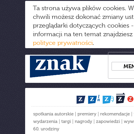
Ta strona używa plików cookies. W
chwili możesz dokonać zmiany us
przeglądarki dotyczących cookies
-
informacji na ten temat znajdziesz
polityce prywatności
.
ME
spotkania autorskie
premiery
rekomendacje
wydarzenia
targi
nagrody
zapowiedzi
wyw
60. urodziny