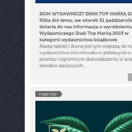
DOM WYDAWNICZY ZNAK TOP MARKĄ 2
Kilka dni temu, we wtorek 31 październi
dotarła do nas informacja o wyróżnieni
Wydawniczego Znak Top Marką 2023 w
kategorii wydawnictwa książkowe.
Nasza radość i duma jest tym większa, że n
wydawnictwo triumfowało w plebiscycie 
prestiżu i ogromnym doświadczeniu w anal
trendów sieciowych.
nagrody