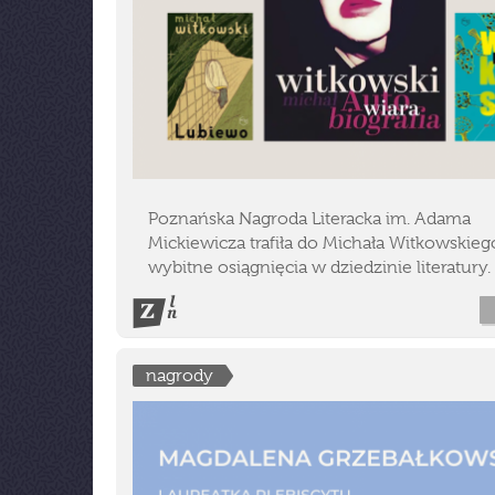
Poznańska Nagroda Literacka im. Adama
Mickiewicza trafiła do Michała Witkowskieg
wybitne osiągnięcia w dziedzinie literatury.
nagrody