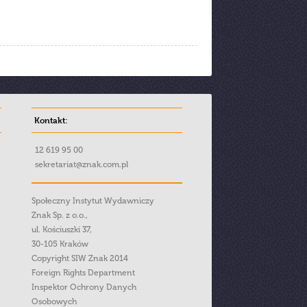
Kontakt:
12 619 95 00
sekretariat@znak.com.pl
Społeczny Instytut Wydawniczy
Znak Sp. z o.o.,
ul. Kościuszki 37,
30-105 Kraków
Copyright SIW Znak 2014
Foreign Rights Department
Inspektor Ochrony Danych
Osobowych