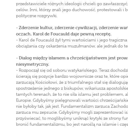
przedstawiciele różnych ideologii chcieli go zawłaszczyć
celów. Inni, którzy znali jego duchowość, protestowali i b
polityczne rozgrywki.
- Zderzenie kultur, zderzenie cywilizacji, zderzenie wart
oczach. Karol de Foucauld daje pewną receptę.
- Karol de Foucauld żył tymi wartościami i jego tragicz
obciążania czy oskarżenia muzułmanów, ale jednak do te
- Dialog między islamem a chrześcijaństwem jest prowad
niesymetryczny.
- Rozpoczął się od soboru watykańskiego. Teraz docho
ścierają się pozycje bardzo wojownicze oraz te, które opi
zarzucają Kościołowi, że z triumfalnego stał się dialogu
spostrzeżenie jednego z biskupów, wikariusza apostolski
tamtych terenach, że to nie siła islamu jest problemem, 
Europie. Gdybyśmy pielęgnowali wartości chrześcijański
nie byłoby tak, jak jest. Fundamentalizm zarzuca Zachod
zarzuca mu zepsucie. Gdybyśmy mogli zaprezentować is
przyświecać, to moglibyśmy uniknąć krytyki ze strony f
bronić fundamentalizmu, bo jest naroślą na islamie i częst