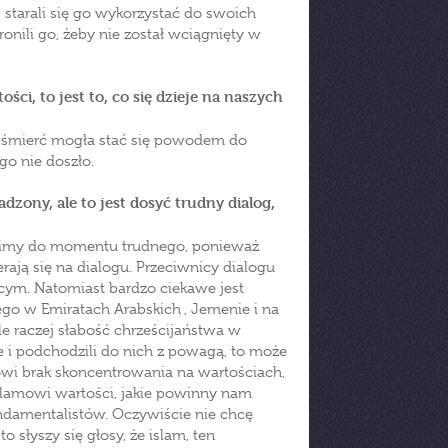
, starali się go wykorzystać do swoich
ronili go, żeby nie został wciągnięty w
ości, to jest to, co się dzieje na naszych
na śmierć mogła stać się powodem do
go nie doszło.
zony, ale to jest dosyć trudny dialog,
dzimy do momentu trudnego, ponieważ
erają się na dialogu. Przeciwnicy dialogu
jącym. Natomiast bardzo ciekawe jest
ego w Emiratach Arabskich , Jemenie i na
ale raczej słabość chrześcijaństwa w
e i podchodzili do nich z powagą, to może
owi brak skoncentrowania na wartościach,
lamowi wartości, jakie powinny nam
undamentalistów. Oczywiście nie chcę
o słyszy się głosy, że islam, ten