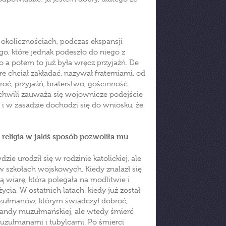
 okolicznościach, podczas ekspansji
o, które jednak podeszło do niego z
o a potem to już była wręcz przyjaźń. De
re chciał zakładać, nazywał fraterniami, od
roć, przyjaźń, braterstwo, gościnność.
j chwili zauważa się wojownicze podejście
u i w zasadzie dochodzi się do wniosku, że
 religia w jakiś sposób pozwoliła mu
ie urodził się w rodzinie katolickiej, ale
w szkołach wojskowych. Kiedy znalazł się
 wiarę, która polegała na modlitwie i
cia. W ostatnich latach, kiedy już został
uzułmanów, którym świadczył dobroć,
 bandy muzułmańskiej, ale wtedy śmierć
i muzułmanami i tubylcami. Po śmierci