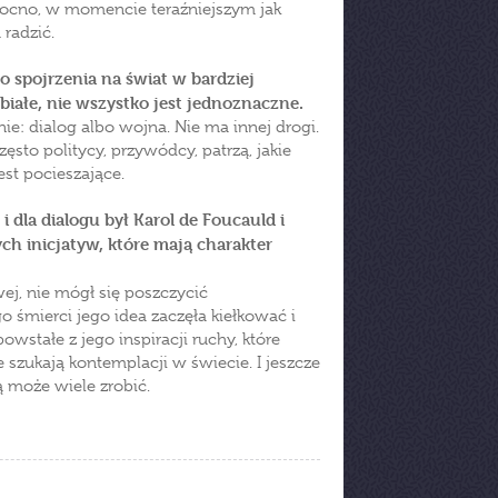
 mocno, w momencie teraźniejszym jak
radzić.
do spojrzenia na świat w bardziej
iałe, nie wszystko jest jednoznaczne.
nie: dialog albo wojna. Nie ma innej drogi.
sto politycy, przywódcy, patrzą, jakie
st pocieszające.
i dla dialogu był Karol de Foucauld i
ch inicjatyw, które mają charakter
wej, nie mógł się poszczycić
o śmierci jego idea zaczęła kiełkować i
owstałe z jego inspiracji ruchy, które
 szukają kontemplacji w świecie. I jeszcze
ą może wiele zrobić.