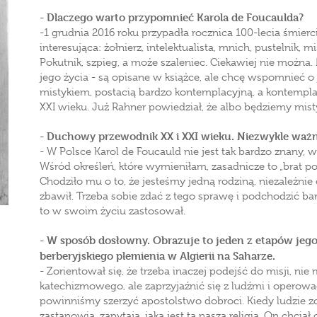
- Dlaczego warto przypomnieć Karola de Foucaulda?
-1 grudnia 2016 roku przypadła rocznica 100-lecia śmierc
interesująca: żołnierz, intelektualista, mnich, pustelnik, m
Pokutnik, szpieg, a może szaleniec. Ciekawiej nie można
jego życia - są opisane w książce, ale chcę wspomnieć o 
mistykiem, postacią bardzo kontemplacyjną, a kontempla
XXI wieku. Już Rahner powiedział, że albo będziemy mist
- Duchowy przewodnik XX i XXI wieku. Niezwykle ważn
- W Polsce Karol de Foucauld nie jest tak bardzo znany, w
Wśród określeń, które wymieniłam, zasadnicze to „brat po
Chodziło mu o to, że jesteśmy jedną rodziną, niezależnie
zbawił. Trzeba sobie zdać z tego sprawę i podchodzić bar
to w swoim życiu zastosował.
- W sposób dosłowny. Obrazuje to jeden z etapów jego
berberyjskiego plemienia w Algierii na Saharze.
- Zorientował się, że trzeba inaczej podejść do misji, n
katechizmowego, ale zaprzyjaźnić się z ludźmi i operować
powinniśmy szerzyć apostolstwo dobroci. Kiedy ludzie zo
zastanowią, zapytają, jaka jest ta nasza religia. On chcia