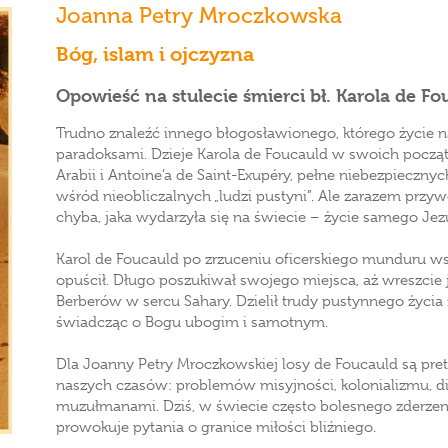
Joanna Petry Mroczkowska
Bóg, islam i ojczyzna
Opowieść na stulecie śmierci bł. Karola de Fo
Trudno znaleźć innego błogosławionego, którego życie n
paradoksami. Dzieje Karola de Foucauld w swoich począt
Arabii i Antoine’a de Saint-Exupéry, pełne niebezpieczny
wśród nieobliczalnych „ludzi pustyni”. Ale zarazem przyw
chyba, jaka wydarzyła się na świecie – życie samego Jez
Karol de Foucauld po zrzuceniu oficerskiego munduru wstą
opuścił. Długo poszukiwał swojego miejsca, aż wreszcie ju
Berberów w sercu Sahary. Dzielił trudy pustynnego życ
świadcząc o Bogu ubogim i samotnym.
Dla Joanny Petry Mroczkowskiej losy de Foucauld są pre
naszych czasów: problemów misyjności, kolonializmu, di
muzułmanami. Dziś, w świecie często bolesnego zderzen
prowokuje pytania o granice miłości bliźniego.