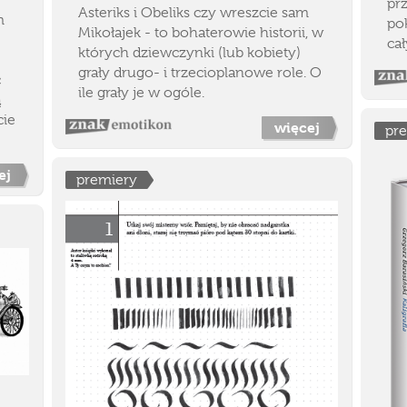
pr
Asteriks i Obeliks czy wreszcie sam
m
pok
Mikołajek - to bohaterowie historii, w
ca
których dziewczynki (lub kobiety)
grały drugo- i trzecioplanowe role. O
ć
ile grały je w ogóle.
ą
cie
więcej
pr
ej
premiery