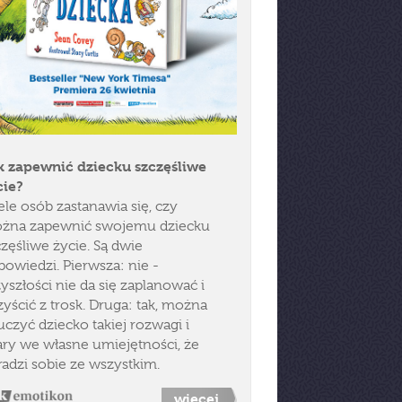
k zapewnić dziecku szczęśliwe
cie?
le osób zastanawia się, czy
żna zapewnić swojemu dziecku
zęśliwe życie. Są dwie
powiedzi. Pierwsza: nie -
yszłości nie da się zaplanować i
yścić z trosk. Druga: tak, można
czyć dziecko takiej rozwagi i
ary we własne umiejętności, że
radzi sobie ze wszystkim.
więcej