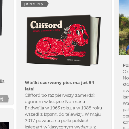
premiery
a
Po
Oxf
-
Not
dla
Wielki czerwony pies ma już 54
kt
lata!
ow
Clifford po raz pierwszy zamerdał
ka
ej
ogonem w książce Normana
Wa
Bridwella w 1963 roku, a w 1988 roku
pa
wszedł z łapami do telewizji. W maju
op
2017 powraca na półki polskich
kar
księgarń w klasycznym wydaniu z
Pa