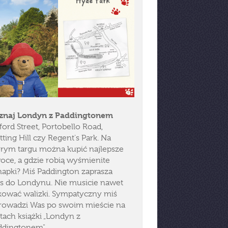
znaj Londyn z Paddingtonem
ord Street, Portobello Road,
ting Hill czy Regent's Park. Na
órym targu można kupić najlepsze
oce, a gdzie robią wyśmienite
napki? Miś Paddington zaprasza
s do Londynu. Nie musicie nawet
kować walizki. Sympatyczny miś
rowadzi Was po swoim mieście na
tach książki „Londyn z
ddingtonem".