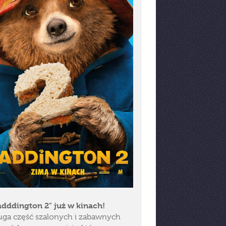
adddington 2" już w kinach!
uga część szalonych i zabawnych