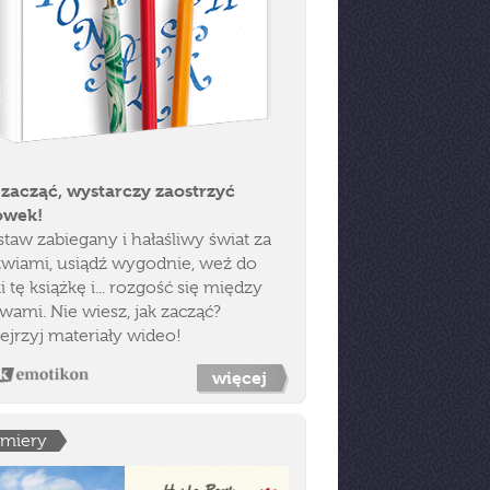
 zacząć, wystarczy zaostrzyć
ówek!
taw zabiegany i hałaśliwy świat za
zwiami, usiądź wygodnie, weź do
i tę książkę i... rozgość się między
wami. Nie wiesz, jak zacząć?
ejrzyj materiały wideo!
więcej
emiery