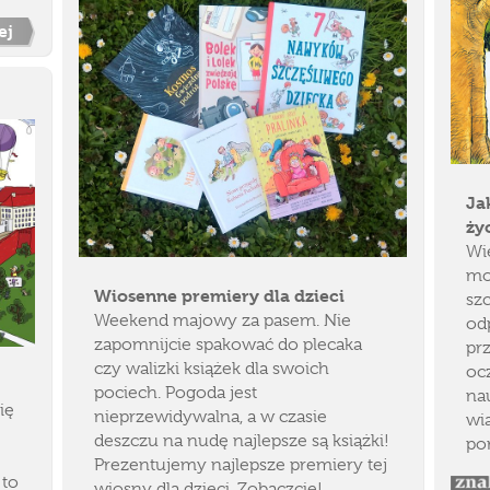
ej
Ja
ży
Wie
mo
Wiosenne premiery dla dzieci
szc
Weekend majowy za pasem. Nie
od
zapomnijcie spakować do plecaka
prz
czy walizki książek dla swoich
ocz
pociech. Pogoda jest
nau
ię
nieprzewidywalna, a w czasie
wi
deszczu na nudę najlepsze są książki!
po
Prezentujemy najlepsze premiery tej
 to
wiosny dla dzieci. Zobaczcie!