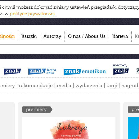
ej chwili możesz dokonać zmiany ustawień przeglądarki dotycząc
esz w
polityce prywatności
.
alności
Książki
Autorzy
O nas
/
About Us
Kariera
K
emiery
rekomendacje
media
wydarzenia
targi
nagrod
premiery
pr