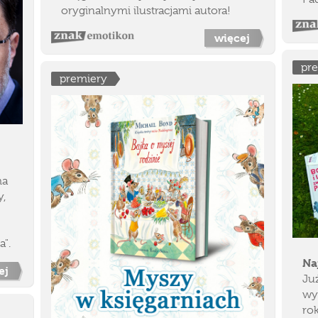
oryginalnymi ilustracjami autora!
więcej
pr
premiery
ma
y,
".
Na
ej
Już
wy
rok