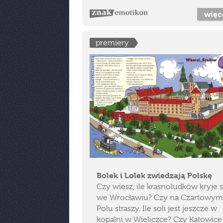
więc
premiery
Bolek i Lolek zwiedzają Polskę
Czy wiesz, ile krasnoludków kryje s
we Wrocławiu? Czy na Czartowym
Polu straszy. Ile soli jest jeszcze w
kopalni w Wieliczce? Czy Katowice