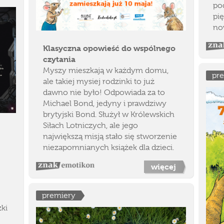
po
pię
no
Klasyczna opowieść do wspólnego
czytania
Myszy mieszkają w każdym domu,
pr
ale takiej mysiej rodzinki to już
dawno nie było! Odpowiada za to
Michael Bond, jedyny i prawdziwy
brytyjski Bond. Służył w Królewskich
Siłach Lotniczych, ale jego
największą misją stało się stworzenie
niezapomnianych książek dla dzieci.
więcej
premiery
ki