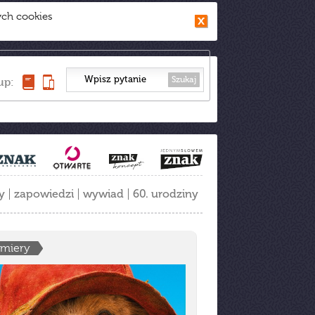
ych cookies
Szukaj
up:
y
zapowiedzi
wywiad
60. urodziny
emiery