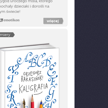
zygód uroczego misia, którego
ochały dzieciaki i dorośli na
łym świecie!
więcej
emiery