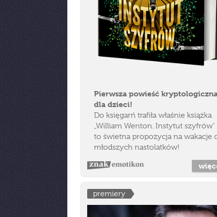
Pierwsza powieść kryptologiczn
dla dzieci!
Do księgarń trafiła właśnie książka
„William Wenton. Instytut szyfrów" 
to świetna propozycja na wakacje 
młodszych nastolatków!
więc
premiery