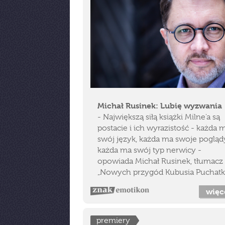
Michał Rusinek: Lubię wyzwania
- Największą siłą książki Milne'a są
postacie i ich wyrazistość - każda 
swój język, każda ma swoje pogląd
każda ma swój typ nerwicy -
opowiada Michał Rusinek, tłumacz
„Nowych przygód Kubusia Puchatka
więc
premiery