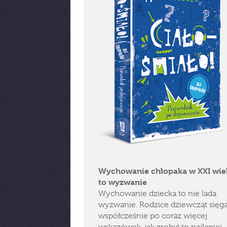
Wychowanie chłopaka w XXI wie
to wyzwanie
Wychowanie dziecka to nie lada
wyzwanie. Rodzice dziewcząt sięga
współcześnie po coraz więcej