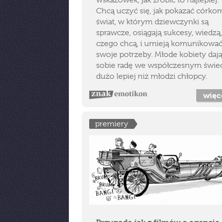
wskazówek, jak zrobić to najlepiej.
Chcą uczyć się, jak pokazać córko
świat, w którym dziewczynki są
sprawcze, osiągają sukcesy, wiedzą,
czego chcą, i umieją komunikowa
swoje potrzeby. Młode kobiety daj
sobie radę we współczesnym świe
dużo lepiej niż młodzi chłopcy.
więc
premiery