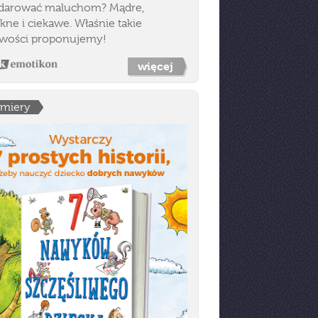
darować maluchom? Mądre,
kne i ciekawe. Właśnie takie
wości proponujemy!
więcej
emiery