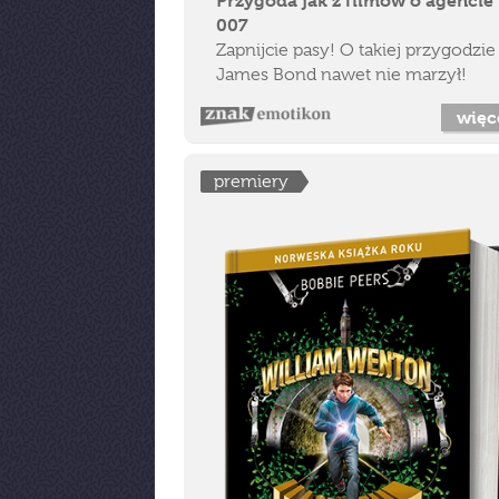
Przygoda jak z filmów o agencie
007
Zapnijcie pasy! O takiej przygodzie
James Bond nawet nie marzył!
więc
premiery