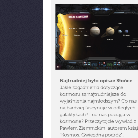
Najtrudniej było opisać Słońce
Jakie zagadnienia dotyczące
kosmosu są najtrudniejsze do
wyjaśnienia najmłodszym? Co nas
najbardziej fascynuje w odległych
galaktykach? I co nas pociąga w
kosmosie? Przeczytajcie wywiad z
Pawłem Ziemnickim, autorem książ
"Kosmos. Gwiezdna podróż".