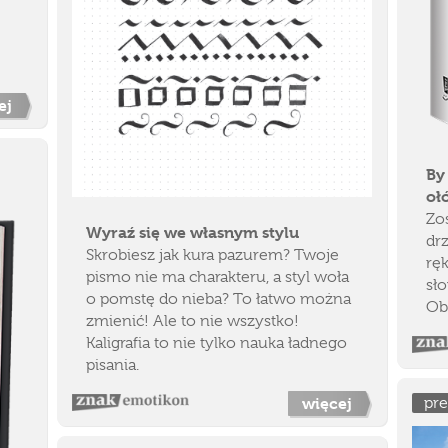
ej
By
oł
Zos
Wyraź się we własnym stylu
dr
Skrobiesz jak kura pazurem? Twoje
ręk
pismo nie ma charakteru, a styl woła
sło
o pomstę do nieba? To łatwo można
Ob
zmienić! Ale to nie wszystko!
Kaligrafia to nie tylko nauka ładnego
pisania.
więcej
pr