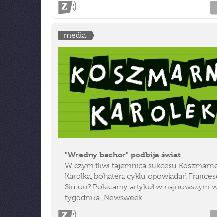
media
"Wredny bachor" podbija świat
W czym tkwi tajemnica sukcesu Koszmarn
Karolka, bohatera cyklu opowiadań Frances
Simon? Polecamy artykuł w najnowszym 
tygodnika „Newsweek".