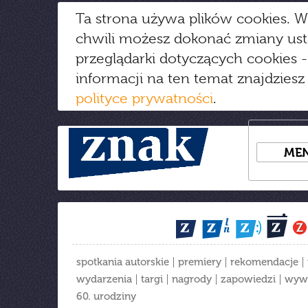
Ta strona używa plików cookies. W
chwili możesz dokonać zmiany us
przeglądarki dotyczących cookies
-
informacji na ten temat znajdziesz
polityce prywatności
.
ME
spotkania autorskie
premiery
rekomendacje
wydarzenia
targi
nagrody
zapowiedzi
wyw
60. urodziny