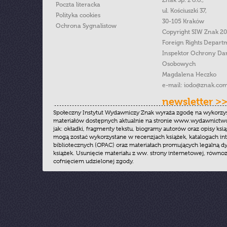
Znak Sp. z o.o.,
Poczta literacka
ul. Kościuszki 37,
Polityka cookies
30-105 Kraków
Ochrona Sygnalistow
Copyright SIW Znak 2
Foreign Rights Depart
Inspektor Ochrony Da
Osobowych
Magdalena Heczko
e-mail:
iodo@znak.com
newsletter >
Społeczny Instytut Wydawniczy Znak wyraża zgodę na wykorzy
materiałów dostępnych aktualnie na stronie www.wydawnictwoz
jak: okładki, fragmenty tekstu, biogramy autorów oraz opisy ksią
mogą zostać wykorzystane w recenzjach książek, katalogach i
bibliotecznych (OPAC) oraz materiałach promujących legalną dy
książek. Usunięcie materiału z ww. strony internetowej, równoz
cofnięciem udzielonej zgody.