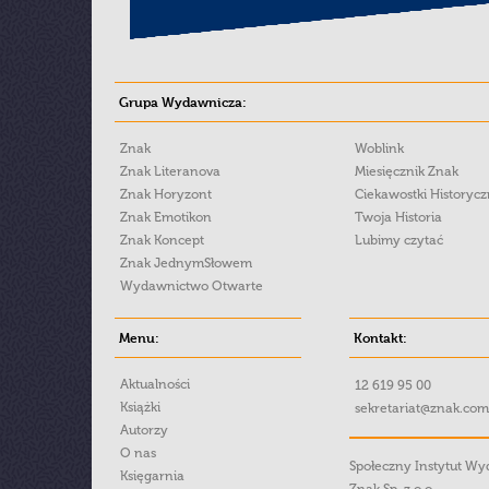
Grupa Wydawnicza:
Znak
Woblink
Znak Literanova
Miesięcznik Znak
Znak Horyzont
Ciekawostki Historyc
Znak Emotikon
Twoja Historia
Znak Koncept
Lubimy czytać
Znak JednymSłowem
Wydawnictwo Otwarte
Menu:
Kontakt:
Aktualności
12 619 95 00
Książki
sekretariat@znak.com
Autorzy
O nas
Społeczny Instytut W
Księgarnia