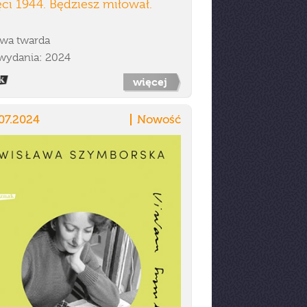
ci 1944. Będziesz miłował.
wa twarda
wydania: 2024
więcej
07.2024
Nowość