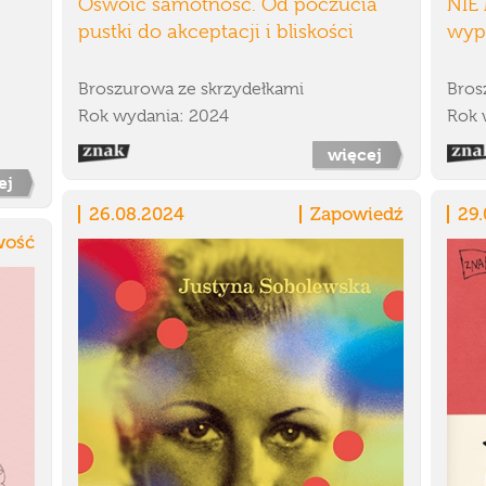
Oswoić samotność. Od poczucia
NIE 
pustki do akceptacji i bliskości
wyp
Broszurowa ze skrzydełkami
Bros
Rok wydania: 2024
Rok 
więcej
ej
26.08.2024
Zapowiedź
29.
ość