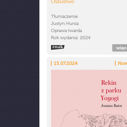
Oszustwo
Tłumaczenie
Justyn Hunia
Oprawa twarda
Rok wydania: 2024
więc
15.07.2024
Now