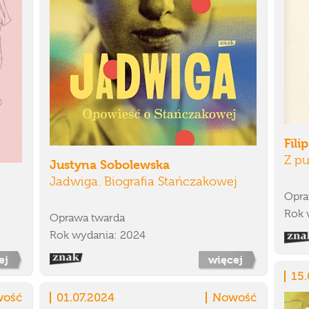
Fili
Z p
Justyna Sobolewska
Jadwiga. Biografia Stańczakowej
Opra
Rok 
Oprawa twarda
Rok wydania: 2024
ej
więcej
15.
ość
01.07.2024
Nowość