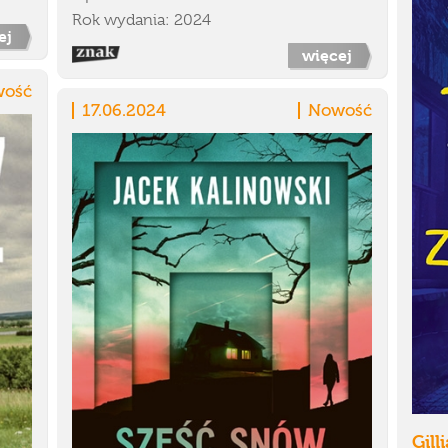
Rok wydania: 2024
ej
więcej
ość
17.06.2024
Nowość
Gill