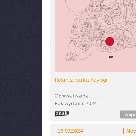
Rekin z parku Yoyogi
Oprawa twarda
Rok wydania: 2024
więc
15.07.2024
Now