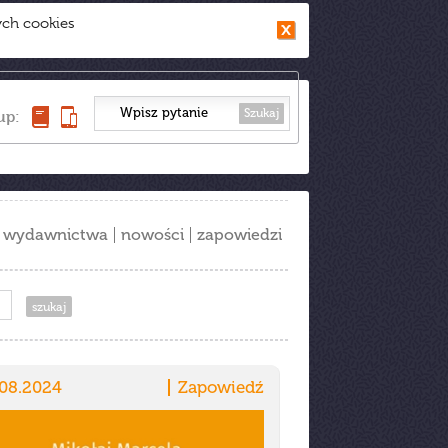
ych cookies
Szukaj
up:
wydawnictwa
nowości
zapowiedzi
.08.2024
Zapowiedź