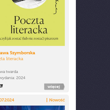
ława Szymborska
ta literacka
wa twarda
wydania: 2024
więcej
07.2024
Nowość