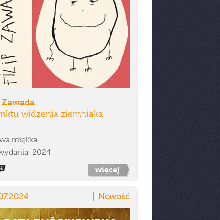
p Zawada
unktu widzenia ziemniaka
wa miękka
wydania: 2024
więcej
07.2024
Nowość