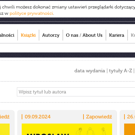
ej chwili możesz dokonać zmiany ustawień przeglądarki dotycząc
esz w
polityce prywatności
.
alności
Książki
Autorzy
O nas
/
About Us
Kariera
K
data wydania
tytuły A-Z
iedź
09.09.2024
Zapowiedź
26