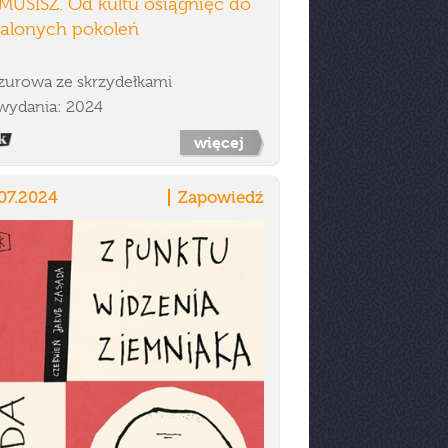
MUSISZ. Od kultu osiągnięć do
alonych pokoleń
zurowa ze skrzydełkami
wydania: 2024
więcej
07.2024
Zapowiedź