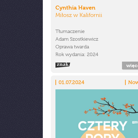
Cynthia Haven
Miłosz w Kalifornii
Tłumaczenie
Adam Szostkiewicz
Oprawa twarda
Rok wydania: 2024
więc
01.07.2024
Now