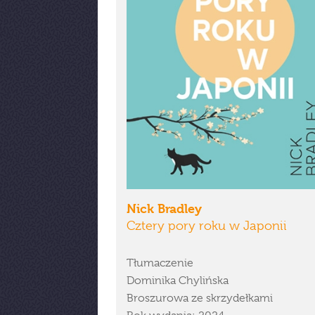
Nick Bradley
Cztery pory roku w Japonii
Tłumaczenie
Dominika Chylińska
Broszurowa ze skrzydełkami