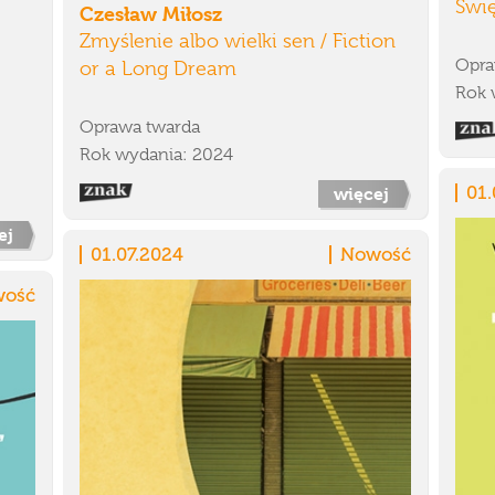
Świę
Czesław Miłosz
Zmyślenie albo wielki sen / Fiction
Opra
or a Long Dream
Rok 
Oprawa twarda
Rok wydania: 2024
01.
więcej
ej
01.07.2024
Nowość
ość