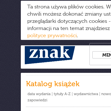
Ta strona używa plików cookies. W
chwili możesz dokonać zmiany us
przeglądarki dotyczących cookies
-
informacji na ten temat znajdziesz
polityce prywatności
.
ME
Katalog książek
data wydania
tytuły A-Z
wydawnictwa
nowo
zapowiedzi