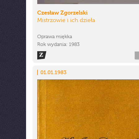
Czesław Zgorzelski
Mistrzowie i ich dzieła
Oprawa miękka
Rok wydania: 1983
01.01.1983