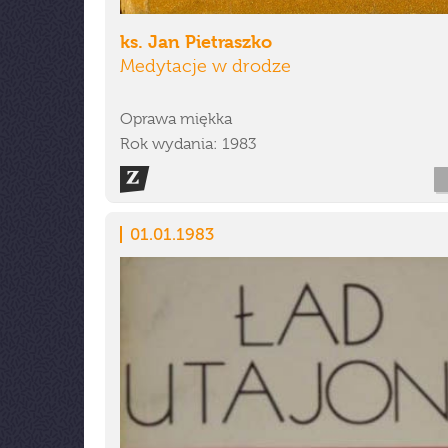
ks. Jan Pietraszko
Medytacje w drodze
Oprawa miękka
Rok wydania: 1983
01.01.1983