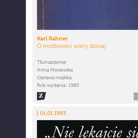
Karl Rahner
O możliwości wiary dzisiaj
Tłumaczenie
Anna Morawska
Oprawa miękka
Rok wydania: 1983
01.01.1983