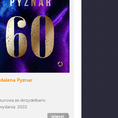
dalena Pyznar
zurowa ze skrzydełkami
wydania: 2022
więcej