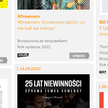
4Dreamers
Bill
4Dreamers. O czterech takich, co
5 t
nie bali się marzyć
znis
Broszurowa ze skrzydełkami
Tłum
Rok wydania: 2021
Alic
więcej
Bros
ej
Rok 
14.09.2020
26