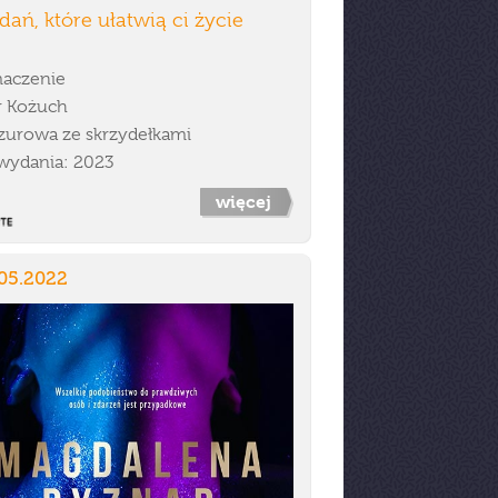
dań, które ułatwią ci życie
aczenie
r Kożuch
zurowa ze skrzydełkami
wydania: 2023
więcej
.05.2022