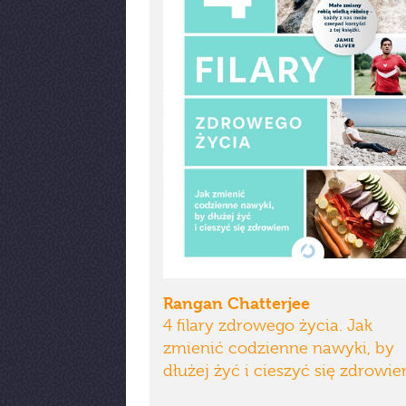
Rangan Chatterjee
4 filary zdrowego życia. Jak
zmienić codzienne nawyki, by
dłużej żyć i cieszyć się zdrowi