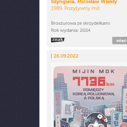
Szyngiera, Mirosław Wlekły
1989. Pozytywny mit
Broszurowa ze skrzydełkami
Rok wydania: 2024
więc
26.09.2022