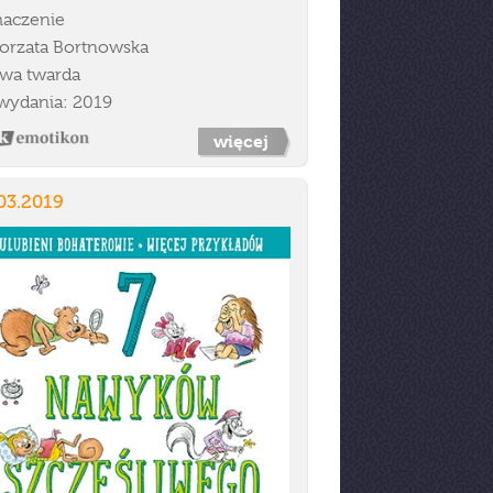
aczenie
orzata Bortnowska
wa twarda
wydania: 2019
więcej
03.2019