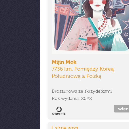
Mijin Mok
7736 km. Pomiędzy Koreą
Południową a Polską
Broszurowa ze skrzydełkami
Rok wydania: 2022
więc
27.09.2021