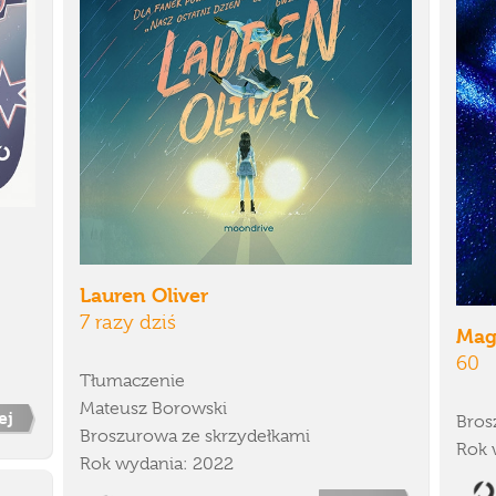
Lauren Oliver
7 razy dziś
Mag
60
Tłumaczenie
Mateusz Borowski
ej
Bros
Broszurowa ze skrzydełkami
Rok 
Rok wydania: 2022