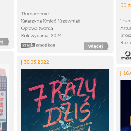
50 z
Tłumaczenie
Tłum
Katarzyna Kmieć-Krzewniak
Artu
Oprawa twarda
Bros
Rok wydania: 2024
ej
Rok 
więcej
30.05.2022
16