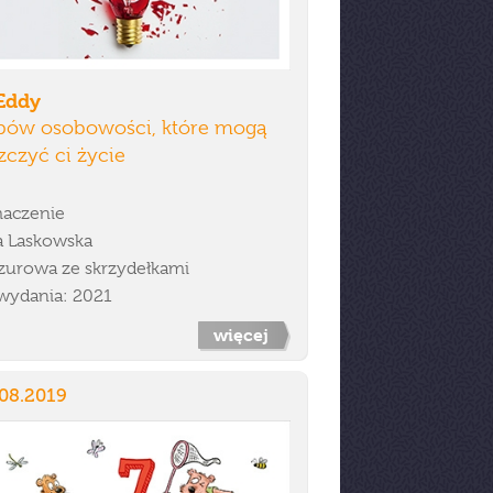
 Eddy
ypów osobowości, które mogą
zczyć ci życie
aczenie
ja Laskowska
zurowa ze skrzydełkami
wydania: 2021
więcej
.08.2019