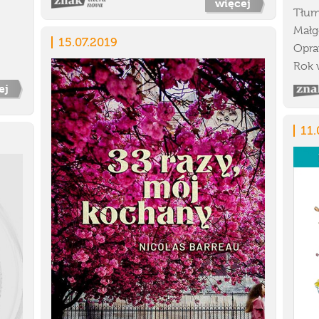
więcej
Tłum
Małg
15.07.2019
Opra
Rok 
ej
11.