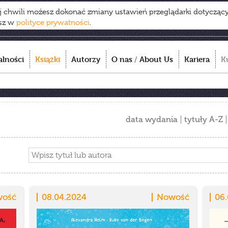
ej chwili możesz dokonać zmiany ustawień przeglądarki dotycząc
esz w
polityce prywatności
.
alności
Książki
Autorzy
O nas
/
About Us
Kariera
K
data wydania
tytuły A-Z
ość
08.04.2024
Nowość
06