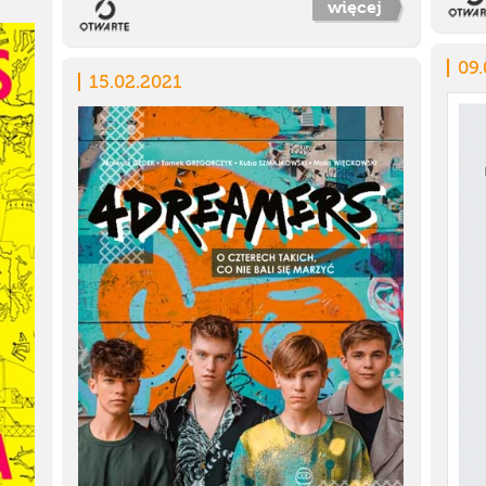
więcej
09.
15.02.2021