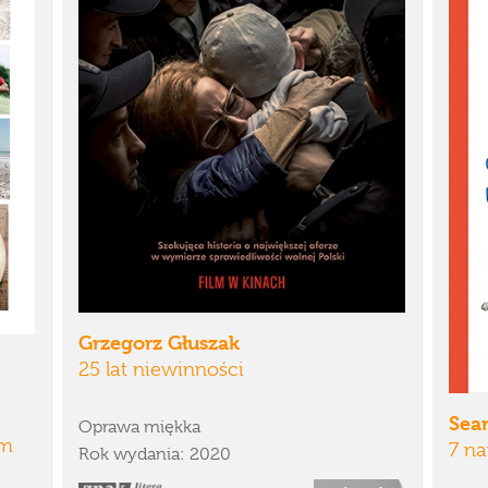
Grzegorz Głuszak
25 lat niewinności
Sea
Oprawa miękka
em
7 n
Rok wydania: 2020