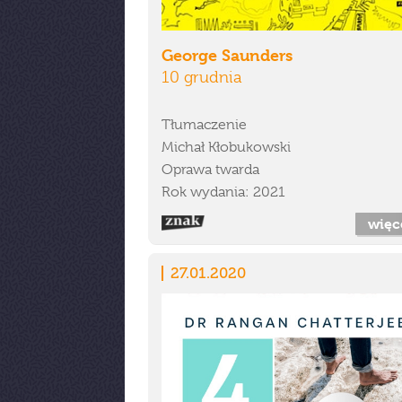
George Saunders
10 grudnia
Tłumaczenie
Michał Kłobukowski
Oprawa twarda
Rok wydania: 2021
więc
27.01.2020