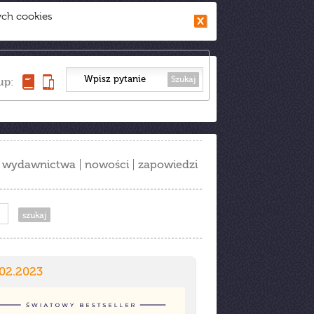
ych cookies
Szukaj
up:
wydawnictwa
nowości
zapowiedzi
.02.2023