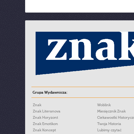
Grupa Wydawnicza:
Znak
Woblink
Znak Literanova
Miesięcznik Znak
Znak Horyzont
Ciekawostki Historyc
Znak Emotikon
Twoja Historia
Znak Koncept
Lubimy czytać