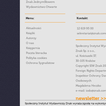
Znak JednymSłowem
Wydawnictwo Otwarte
Menu:
Kontakt:
Aktualności
12 619 95 00
Książki
sekretariat@znak.com
Autorzy
O nas
Społeczny Instytut W
Księgarnia
Znak Sp. z o.o.,
Poczta literacka
ul. Kościuszki 37,
Polityka cookies
30-105 Kraków
Ochrona Sygnalistow
Copyright SIW Znak 2
Foreign Rights Depart
Inspektor Ochrony Da
Osobowych
Magdalena Heczko
e-mail:
iodo@znak.com
newsletter >
Społeczny Instytut Wydawniczy Znak wyraża zgodę na wykorzy