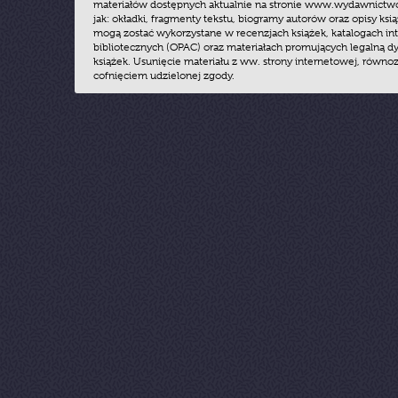
materiałów dostępnych aktualnie na stronie www.wydawnictwoz
jak: okładki, fragmenty tekstu, biogramy autorów oraz opisy ksią
mogą zostać wykorzystane w recenzjach książek, katalogach i
bibliotecznych (OPAC) oraz materiałach promujących legalną dy
książek. Usunięcie materiału z ww. strony internetowej, równoz
cofnięciem udzielonej zgody.