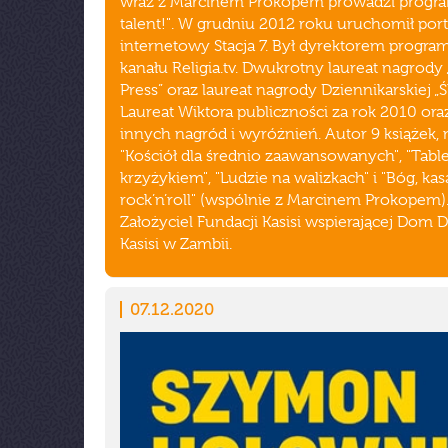
wraz z Marcinem Prokopem prowadzi prog
talent!". W grudniu 2012 roku uruchomił port
internetowy Stacja 7. Był dyrektorem prog
kanału Religia.tv. Dwukrotny laureat nagrody
Press” oraz laureat nagrody Dziennikarskiej „Śl
Laureat Wiktora publiczności za rok 2010 ora
innych nagród i wyróżnień. Autor 9 książek, 
"Kościół dla średnio zaawansowanych", "Table
krzyżykiem", "Ludzie na walizkach" i "Bóg, kasa
rock’n’roll" (wspólnie z Marcinem Prokopem)
Założyciel Fundacji Kasisi wspierającej Dom 
Kasisi w Zambii.
07.12.2020