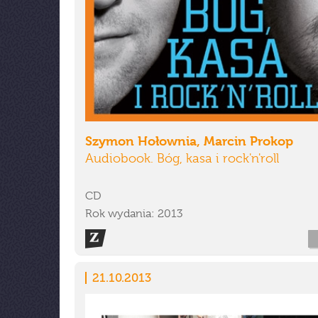
Szymon Hołownia, Marcin Prokop
Audiobook. Bóg, kasa i rock'n'roll
CD
Rok wydania: 2013
21.10.2013