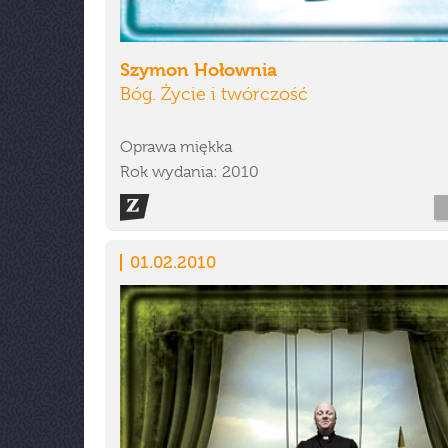
Szymon Hołownia
Bóg. Życie i twórczość
Oprawa miękka
Rok wydania: 2010
01.02.2010