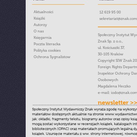
Aktualności
12 619 95 00
Książki
sekretariat@znak.com
Autorzy
O nas
Społeczny Instytut W
Księgarnia
Znak Sp. z o.o.,
Poczta literacka
ul. Kościuszki 37,
Polityka cookies
30-105 Kraków
Ochrona Sygnalistow
Copyright SIW Znak 2
Foreign Rights Depart
Inspektor Ochrony Da
Osobowych
Magdalena Heczko
e-mail:
iodo@znak.com
newsletter >
Społeczny Instytut Wydawniczy Znak wyraża zgodę na wykorzy
materiałów dostępnych aktualnie na stronie www.wydawnictwoz
jak: okładki, fragmenty tekstu, biogramy autorów oraz opisy ksią
mogą zostać wykorzystane w recenzjach książek, katalogach i
bibliotecznych (OPAC) oraz materiałach promujących legalną dy
książek. Usunięcie materiału z ww. strony internetowej, równoz