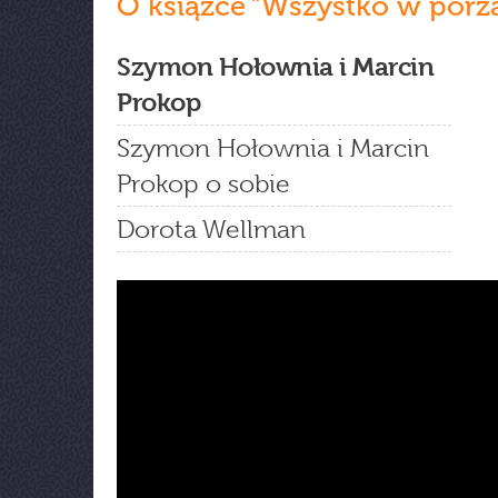
O książce ”Wszystko w porz
Szymon Hołownia i Marcin
Prokop
Szymon Hołownia i Marcin
Prokop o sobie
Dorota Wellman