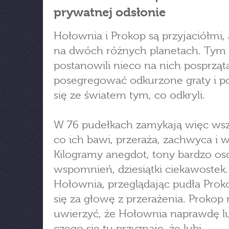
prywatnej odsłonie
Hołownia i Prokop są przyjaciółmi, 
na dwóch różnych planetach. Tym
postanowili nieco na nich posprząt
posegregować odkurzone graty i po
się ze światem tym, co odkryli.
W 76 pudełkach zamykają więc wsz
co ich bawi, przeraża, zachwyca i 
Kilogramy anegdot, tony bardzo os
wspomnień, dziesiątki ciekawostek.
Hołownia, przeglądając pudła Proko
się za głowę z przerażenia. Prokop
uwierzyć, że Hołownia naprawdę lu
czego się tu przyznaje, że lubi.