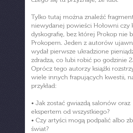
Tylko tutaj można znaleźć fragmen
niewydanej powieści Hołowni czy 
dyskografię, bez której Prokop nie 
Prokopem. Jeden z autorów ujawni
wydał pierwsze ukradzione pieniądz
zdradza, co lubi robić po godzinie 2
Oprócz tego autorzy książki rozstrz
wiele innych frapujących kwestii, n
przykład:
• Jak zostać gwiazdą salonów oraz
ekspertem od wszystkiego?
• Czy artyści mogą podpalić albo z
świat?