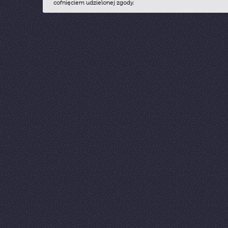
cofnięciem udzielonej zgody.