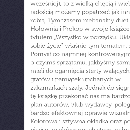
wcześniej), to z wielką chęcią i wie
radością możemy popatrzeć jak inn
robią. Tymczasem niebanalny duet
Hołownia i Prokop w swoje książc
tytułem „Wszystko w porządku. Uk
sobie życie" właśnie tym tematem si
Pomysł co najmniej kontrowersyjny
o czyimś sprzątaniu, jakbyśmy sami
mieli do ogarnięcia sterty walących
gratów i pamiątek upchanych w
zakamarkach szafy. Jednak do sięgn
tę książkę przekonać nas ma bardzo
plan autorów, i/lub wydawcy, pole
bardzo efektownej oprawie wizualn
Kolorowa i sztywna okładka oraz p
pięćset wielobarwnych stron, pełn