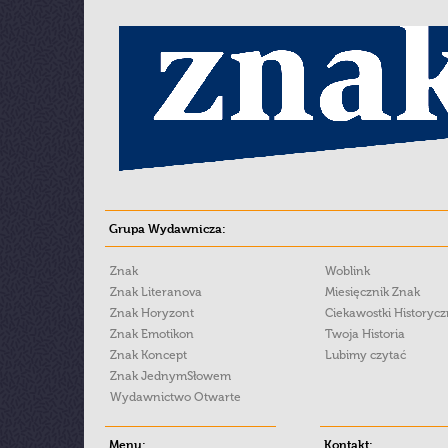
Grupa Wydawnicza:
Znak
Woblink
Znak Literanova
Miesięcznik Znak
Znak Horyzont
Ciekawostki Historyc
Znak Emotikon
Twoja Historia
Znak Koncept
Lubimy czytać
Znak JednymSłowem
Wydawnictwo Otwarte
Menu:
Kontakt: