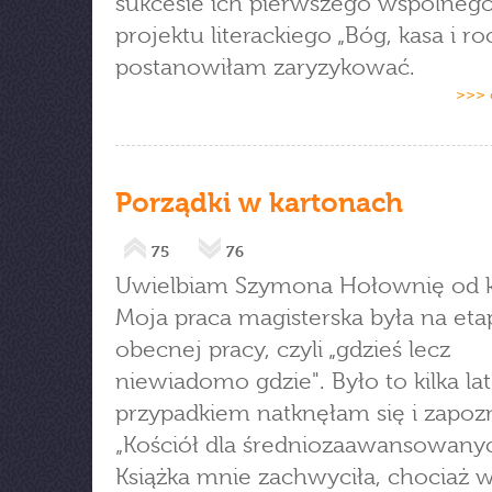
sukcesie ich pierwszego wspólneg
projektu literackiego „Bóg, kasa i roc
postanowiłam zaryzykować.
>>> 
Porządki w kartonach
75
76
Uwielbiam Szymona Hołownię od kil
Moja praca magisterska była na eta
obecnej pracy, czyli „gdzieś lecz
niewiadomo gdzie". Było to kilka la
przypadkiem natknęłam się i zapo
„Kościół dla średniozaawansowanyc
Książka mnie zachwyciła, chociaż 