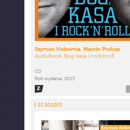
Szymon Hołownia, Marcin Prokop
Audiobook. Bóg, kasa i rock'n'roll
CD
Rok wydania: 2013
21.10.2013