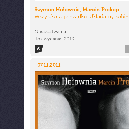
Szymon Hołownia, Marcin Prokop
Wszystko w porządku. Układamy sobie
Oprawa twarda
Rok wydania: 2013
07.11.2011