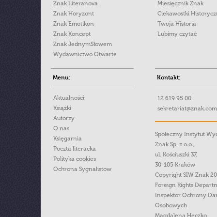
Znak Literanova
Miesięcznik Znak
Znak Horyzont
Ciekawostki Historyc
Znak Emotikon
Twoja Historia
Znak Koncept
Lubimy czytać
Znak JednymSłowem
Wydawnictwo Otwarte
Menu:
Kontakt:
Aktualności
12 619 95 00
Książki
sekretariat@znak.com
Autorzy
O nas
Społeczny Instytut W
Księgarnia
Znak Sp. z o.o.,
Poczta literacka
ul. Kościuszki 37,
Polityka cookies
30-105 Kraków
Ochrona Sygnalistow
Copyright SIW Znak 2
Foreign Rights Depart
Inspektor Ochrony Da
Osobowych
Magdalena Heczko