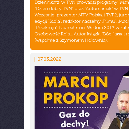
Dziennikarz, w TVN prowadzi programy "Mam 
"Dzień dobry TVN" oraz "Automaniak" w TVN
Wcześniej prezenter MTV Polska i TVP2, juror 
edycji "Idola", redaktor naczelny „Filmu”, „Mac
„Przekroju”. Laureat m.in. Wiktora 2012 w kate
Osobowość Roku. Autor książki "Bóg, kasa i ro
(wspólnie z Szymonem Hołownią).
07.03.2022