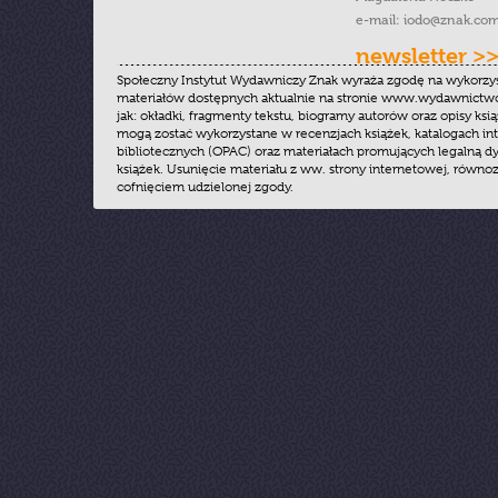
e-mail:
iodo@znak.com
newsletter >
Społeczny Instytut Wydawniczy Znak wyraża zgodę na wykorzy
materiałów dostępnych aktualnie na stronie www.wydawnictwoz
jak: okładki, fragmenty tekstu, biogramy autorów oraz opisy ksią
mogą zostać wykorzystane w recenzjach książek, katalogach i
bibliotecznych (OPAC) oraz materiałach promujących legalną dy
książek. Usunięcie materiału z ww. strony internetowej, równoz
cofnięciem udzielonej zgody.