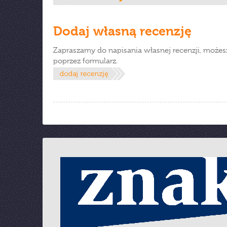
Dodaj własną recenzję
Zapraszamy do napisania własnej recenzji, możes
poprzez formularz.