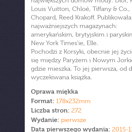
największych domów mody: Dior, P
Louis Vuitton, Chloé, Tiffany & Co.,
Chopard, Reed Krakoff. Publikowała
najważniejszych magazynach:
amerykańskim, brytyjskim i parysk
New York Times’ie, Elle.
Pochodzi z Korsyki, obecnie jej życ
się między Paryżem i Nowym Jork
gdzie mieszka. To jej pierwsza, od
wyczekiwana książka.
Oprawa miękka
Format:
178x232mm
Liczba stron:
272
Wydanie:
pierwsze
Data pierwszego wydania:
2015-1