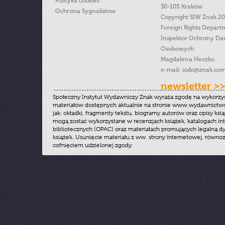
Polityka cookies
30-105 Kraków
Ochrona Sygnalistow
Copyright SIW Znak 2
Foreign Rights Depart
Inspektor Ochrony Da
Osobowych
Magdalena Heczko
e-mail:
iodo@znak.com
newsletter >
Społeczny Instytut Wydawniczy Znak wyraża zgodę na wykorzy
materiałów dostępnych aktualnie na stronie www.wydawnictwoz
jak: okładki, fragmenty tekstu, biogramy autorów oraz opisy ksią
mogą zostać wykorzystane w recenzjach książek, katalogach i
bibliotecznych (OPAC) oraz materiałach promujących legalną dy
książek. Usunięcie materiału z ww. strony internetowej, równoz
cofnięciem udzielonej zgody.