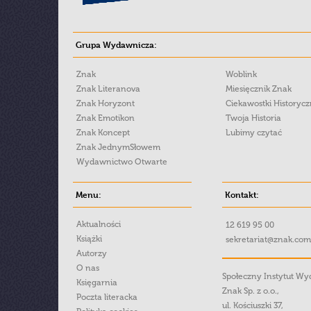
Grupa Wydawnicza:
Znak
Woblink
Znak Literanova
Miesięcznik Znak
Znak Horyzont
Ciekawostki Historyc
Znak Emotikon
Twoja Historia
Znak Koncept
Lubimy czytać
Znak JednymSłowem
Wydawnictwo Otwarte
Menu:
Kontakt:
Aktualności
12 619 95 00
Książki
sekretariat@znak.com
Autorzy
O nas
Społeczny Instytut W
Księgarnia
Znak Sp. z o.o.,
Poczta literacka
ul. Kościuszki 37,