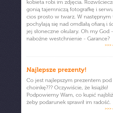
kobieta robi im zdjęcia. Rozwściec
gonią tajemniczą fotografkę i serwu
cios prosto w twarz. W następnym 
pochylają się nad omdlałą ofiarą i ś
jej słoneczne okulary. Oh my God -
nabożne westchnienie - Garance?
>>> 
Najlepsze prezenty!
Co jest najlepszym prezentem pod
choinkę??? Oczywiście, że książki!
Podpowiemy Wam, co kupić najbli
żeby podarunek sprawił im radość.
>>> 