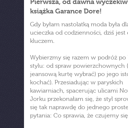
Pierwsza, od dawna wyczeki
książka Garance Dore!
Gdy byłam nastolatką moda była dl
ucieczka od codzienności, dziś jest 
kluczem.
Wybierzmy się razem w podróż po k
stylu: od spraw powierzchownych (
jeansową kurtę wybrać) po jego isto
kochać). Przesiadując w paryskich
kawiarniach, spacerując ulicami 
Jorku przekonałam się, że styl spr
się tak naprawdę do jednego prost
pytania: Co sprawia, że czujemy się