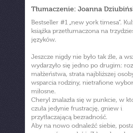
Tłumaczenie: Joanna Dziubiń
Bestseller #1 „new york timesa”. Ku
książka przetłumaczona na trzydzie
języków.
Jeszcze nigdy nie było tak źle, a ws
wydarzyło się jedno po drugim: ro
małżeństwa, strata najbliższej osoby
wsparcia rodziny, nietrafione wybo
miłosne.
Cheryl znalazła się w punkcie, w k
czuła jedynie frustrację, gniew i
przytłaczającą bezradność.
Aby na nowo odnaleźć siebie, post