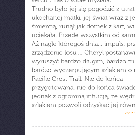
sercu". Tak o sobie myślała.
Trudno było jej się pogodzić z utra
ukochanej matki, jej świat wraz z je
śmiercią, runął jak domek z kart, w
uciekała. Przede wszystkim od same
Aż nagle któregoś dnia... impuls, pr
zrządzenie losu ... Cheryl postanaw
wyruszyć bardzo długim, bardzo t
bardzo wyczerpującym szlakiem o
Pacific Crest Trail. Nie do końca
przygotowana, nie do końca świad
jednak z ogromną intuicją, że węd
szlakiem pozwoli odzyskać jej ró
>>> 