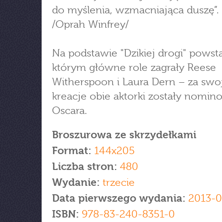
do myślenia, wzmacniająca duszę”.
/Oprah Winfrey/
Na podstawie "Dzikiej drogi" powsta
którym główne role zagrały Reese
Witherspoon i Laura Dern – za swo
kreacje obie aktorki zostały nomi
Oscara.
Broszurowa ze skrzydełkami
Format:
144x205
Liczba stron:
480
Wydanie:
trzecie
Data pierwszego wydania:
2013-0
ISBN:
978-83-240-8351-0