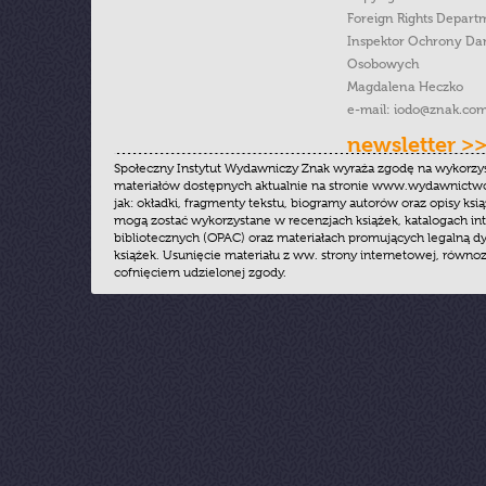
Foreign Rights Depart
Inspektor Ochrony Da
Osobowych
Magdalena Heczko
e-mail:
iodo@znak.com
newsletter >
Społeczny Instytut Wydawniczy Znak wyraża zgodę na wykorzy
materiałów dostępnych aktualnie na stronie www.wydawnictwoz
jak: okładki, fragmenty tekstu, biogramy autorów oraz opisy ksią
mogą zostać wykorzystane w recenzjach książek, katalogach i
bibliotecznych (OPAC) oraz materiałach promujących legalną dy
książek. Usunięcie materiału z ww. strony internetowej, równoz
cofnięciem udzielonej zgody.