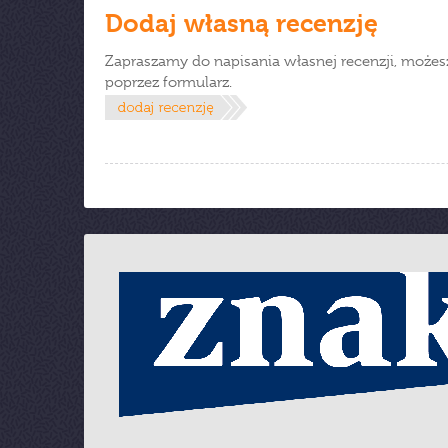
Dodaj własną recenzję
Zapraszamy do napisania własnej recenzji, możes
poprzez formularz.