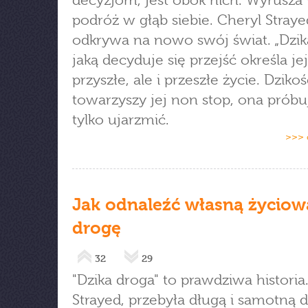
decyzjom, jest obok nich. Wyrusza
podróż w głąb siebie. Cheryl Straye
odkrywa na nowo swój świat. „Dzik
jaką decyduje się przejść określa jej
przyszłe, ale i przeszłe życie. Dzikoś
towarzyszy jej non stop, ona próbu
tylko ujarzmić.
>>> 
Jak odnaleźć własną życiow
drogę
32
29
"Dzika droga" to prawdziwa historia
Strayed, przebyła długą i samotną 