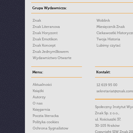
Grupa Wydawnicza:
Znak
Woblink
Znak Literanova
Miesięcznik Znak
Znak Horyzont
Ciekawostki Historyc
Znak Emotikon
Twoja Historia
Znak Koncept
Lubimy czytać
Znak JednymSłowem
Wydawnictwo Otwarte
Menu:
Kontakt:
Aktualności
12 619 95 00
Książki
sekretariat@znak.com
Autorzy
O nas
Społeczny Instytut W
Księgarnia
Znak Sp. z o.o.,
Poczta literacka
ul. Kościuszki 37,
Polityka cookies
30-105 Kraków
Ochrona Sygnalistow
Copyright SIW Znak 2