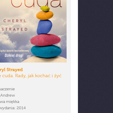
yl Strayed
 cuda. Rady, jak kochać i żyć
aczenie
y Andrew
wa miękka
wydania: 2014