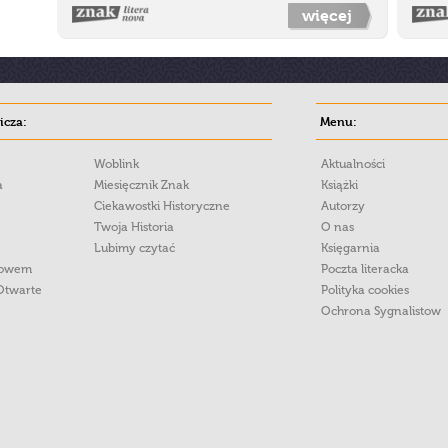
więcej
cza:
Menu:
Woblink
Aktualności
a
Miesięcznik Znak
Książki
Ciekawostki Historyczne
Autorzy
Twoja Historia
O nas
Lubimy czytać
Księgarnia
łowem
Poczta literacka
Otwarte
Polityka cookies
Ochrona Sygnalistow