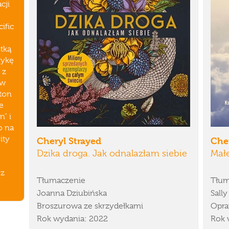
cji
ific
stką
rykę
 z
ew
ton
e
n" i
o na
ity
Cheryl Strayed
Cher
Dzika droga. Jak odnalazłam siebie
Małe
 z
Tłumaczenie
Tłum
Joanna Dziubińska
Sall
Broszurowa ze skrzydełkami
Opra
Rok wydania: 2022
Rok 