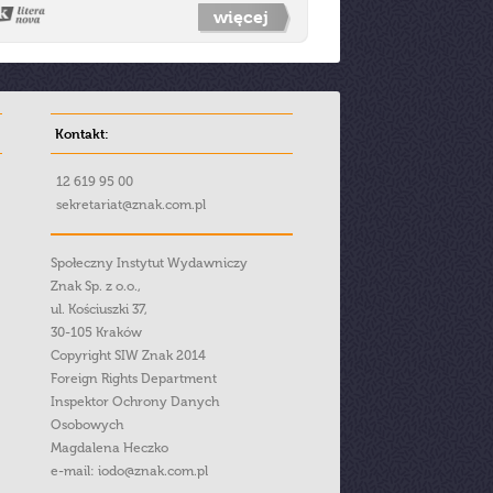
więcej
Kontakt:
12 619 95 00
sekretariat@znak.com.pl
Społeczny Instytut Wydawniczy
Znak Sp. z o.o.,
ul. Kościuszki 37,
30-105 Kraków
Copyright SIW Znak 2014
Foreign Rights Department
Inspektor Ochrony Danych
Osobowych
Magdalena Heczko
e-mail:
iodo@znak.com.pl