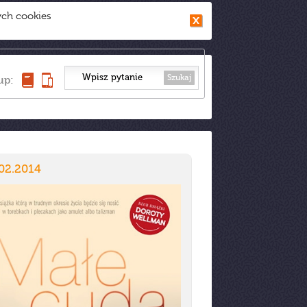
ych cookies
Szukaj
up:
02.2014