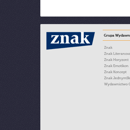
Grupa Wydawni
Znak
Znak Literanov
Znak Horyzont
Znak Emotikon
Znak Koncept
Znak JednymS
Wydawnictwo 