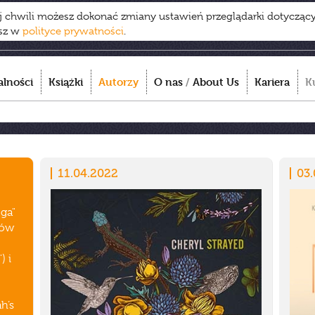
ej chwili możesz dokonać zmiany ustawień przeglądarki dotycząc
esz w
polityce prywatności
.
alności
Książki
Autorzy
O nas
/
About Us
Kariera
K
11.04.2022
03.
ga"
rów
) i
h’s