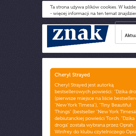
Ta strona używa plików cookies. W każd
- więcej informacji na ten temat znajdzi
Aktu
Cheryl Strayed
Cheryl Strayed jest autorką
bestsellerowych powieści: "Dzika dro
(pierwsze miejsce na liście bestselle
"New York Timesa"), "Tiny Beautiful
Things" (bestseller "New York Timesa"
debiutanckiej powieści Torch. "Dzika
droga" została wybrana przez Oprah
Winfrey do klubu czytelniczego Opra