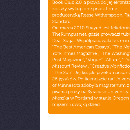
Book Club 2.0, a prawa do jej ekraniza
zostały wykupione przez firmę
producencką Reese Witherspoon, Pac
Standard.
Od marca 2010 Strayed jest felietoni
TheRumpus.net, gdzie prowadzi rub
Dear Sugar. Współpracowała też m.in.
"The Best American Essays", "The N
York Times Magazine", "The Washing
Post Magazine", "Vogue", "Allure", "Th
Missouri Review", "Creative Nonfictio
"The Sun". Jej książki przetłumaczon
26 języków. Po licencjacie na Univers
of Minnesota zdobyła magisterium z
pisania prozy na Syracuse University.
Mieszka w Portland w stanie Oregon
mężem i dwójką dzieci.