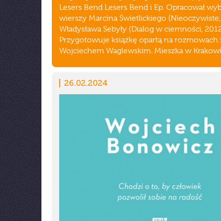
Lesers Bend Lesers Bend i Ep. Opracował wy
wierszy Marcina Świetlickiego (Nieoczywiste,
Władysława Sebyły (Dialog w ciemności, 2012
Przygotowuje książkę opartą na rozmowach 
Wojciechem Waglewskim. Mieszka w Krakowi
26.02.2024