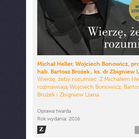
Michał Heller, Wojciech Bonowicz, pro
hab. Bartosz Brożek , ks. dr Zbigniew 
Wierzę, żeby rozumieć. Z Michałem He
rozmawiają Wojciech Bonowicz, Barto
Brożek i Zbigniew Liana
Oprawa twarda
Rok wydania: 2016