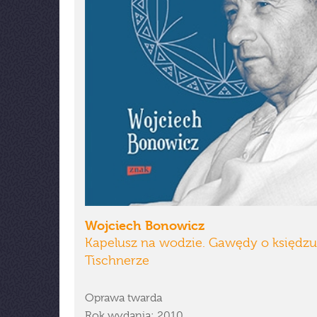
Wojciech Bonowicz
Kapelusz na wodzie. Gawędy o księdzu
Tischnerze
Oprawa twarda
Rok wydania: 2010