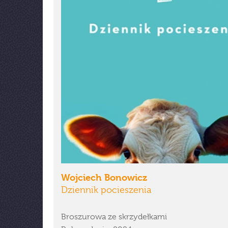
Wojciech Bonowicz
Dziennik pocieszenia
Broszurowa ze skrzydełkami