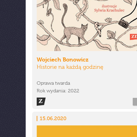
Wojciech Bonowicz
Historie na każdą godzinę
Oprawa twarda
Rok wydania: 2022
15.06.2020