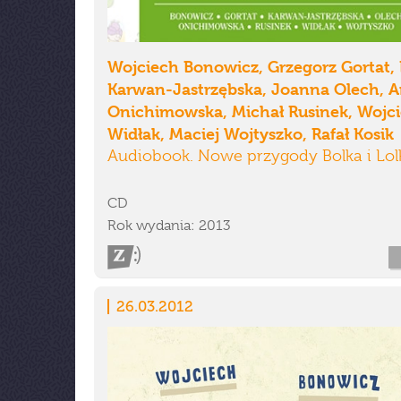
Wojciech Bonowicz, Grzegorz Gortat,
Karwan-Jastrzębska, Joanna Olech, 
Onichimowska, Michał Rusinek, Wojc
Widłak, Maciej Wojtyszko, Rafał Kosik
Audiobook. Nowe przygody Bolka i Lol
CD
Rok wydania: 2013
26.03.2012