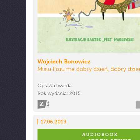
Wojciech Bonowicz
Misiu Fisiu ma dobry dzień, dobry dzie
Oprawa twarda
Rok wydania: 2015
17.06.2013