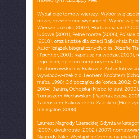
mówionym „Gadający Pies".
Wydał pięć tomów wierszy: Wybór większośc
nowe, rozszerzone wydanie pt. Wybór większ
Wiersze z okolic, 2007), Hurtownia ran (2000
ludowe (2001), Pełne morze (2006), Polskie 
(2010), oraz książkę dla dzieci Bajki Misia Fisia
Autor książek biograficznych o ks. Józefie Ti
(Tischner, 2001; Kapelusz na wodzie, 2010), 
jego pism, opiekun merytoryczny Dni
Tischnerowskich w Krakowie. Autor lub wspó
wywiadów-rzek z o. Leonem Knabitem (Sch
nieba, 1998; Od początku do końca, 2002; O r
2004), Janiną Ochojską (Niebo to inni, 2000),
Tomaszem Węcławskim (Pascha Jezusa, 2006)
Tadeuszem Isakowiczem-Zaleskim (Moje życ
nielegalne, 2008).
Laureat Nagrody Literackiej Gdynia w kategori
(2007), dwukrotnie (2002 i 2007) nominowa
Nagrody Nike. Wystąpił gościnnie na płytach