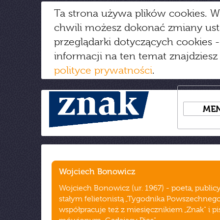
Ta strona używa plików cookies. W
chwili możesz dokonać zmiany us
przeglądarki dotyczących cookies
-
informacji na ten temat znajdziesz
polityce prywatności
.
ME
Wojciech Bonowicz
Wojciech Bonowicz (ur. 1967) - poeta, publicy
stałym felietonistą „Tygodnika Powszechnego
współpracuje też z miesięcznikiem „Znak" i 