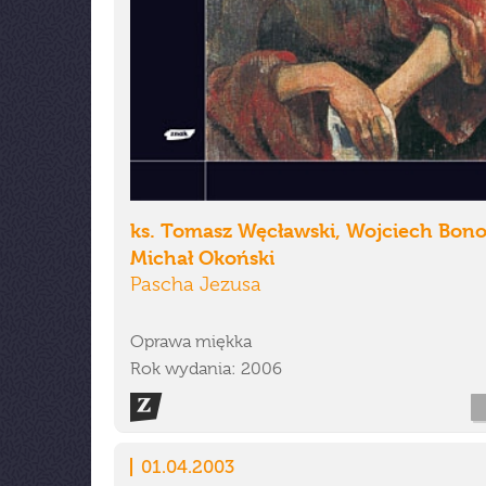
ks. Tomasz Węcławski, Wojciech Bono
Michał Okoński
Pascha Jezusa
Oprawa miękka
Rok wydania: 2006
01.04.2003