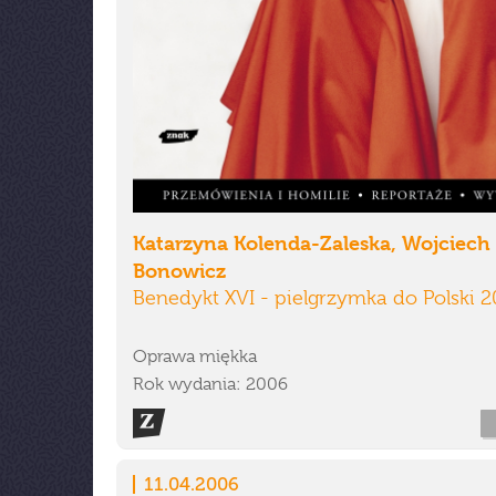
Katarzyna Kolenda-Zaleska, Wojciech
Bonowicz
Benedykt XVI - pielgrzymka do Polski 
Oprawa miękka
Rok wydania: 2006
11.04.2006