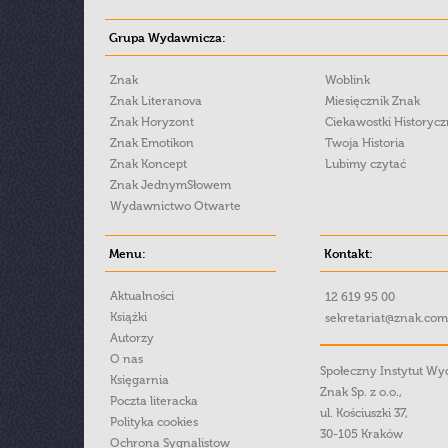
Grupa Wydawnicza:
Znak
Woblink
Znak Literanova
Miesięcznik Znak
Znak Horyzont
Ciekawostki Historyc
Znak Emotikon
Twoja Historia
Znak Koncept
Lubimy czytać
Znak JednymSłowem
Wydawnictwo Otwarte
Menu:
Kontakt:
Aktualności
12 619 95 00
Książki
sekretariat@znak.com
Autorzy
O nas
Społeczny Instytut W
Księgarnia
Znak Sp. z o.o.,
Poczta literacka
ul. Kościuszki 37,
Polityka cookies
30-105 Kraków
Ochrona Sygnalistow