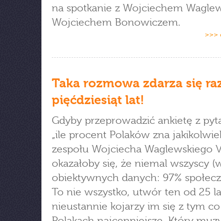
na spotkanie z Wojciechem Waglew
Wojciechem Bonowiczem.
>>> 
Taka rozmowa zdarza się ra
pięćdziesiąt lat!
Gdyby przeprowadzić ankietę z pyt
„ile procent Polaków zna jakikolwi
zespołu Wojciecha Waglewskiego V
okazałoby się, że niemal wszyscy (
obiektywnych danych: 97% społecz
To nie wszystko, utwór ten od 25 la
nieustannie kojarzy im się z tym co
Polakach najcenniejsze. Który mu