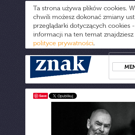
Ta strona używa plików cookies. W
chwili możesz dokonać zmiany us
przeglądarki dotyczących cookies
-
informacji na ten temat znajdziesz
polityce prywatności
.
ME
Save