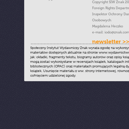
Copyright SIW Znak 2
Foreign Rights Depart
Inspektor Ochrony Da
Osobowych
Magdalena Heczko
e-mail:
iodo@znak.com
newsletter >
Społeczny Instytut Wydawniczy Znak wyraża zgodę na wykorzy
materiałów dostępnych aktualnie na stronie www.wydawnictwoz
jak: okładki, fragmenty tekstu, biogramy autorów oraz opisy ksią
mogą zostać wykorzystane w recenzjach książek, katalogach i
bibliotecznych (OPAC) oraz materiałach promujących legalną dy
książek. Usunięcie materiału z ww. strony internetowej, równoz
cofnięciem udzielonej zgody.