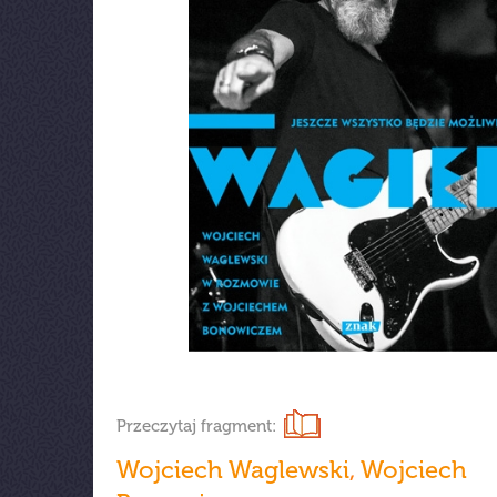
Przeczytaj fragment:
Wojciech Waglewski
,
Wojciech