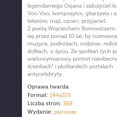
legendarnego Osjana i założyciel 
Voo Voo, kompozytor, gitarzysta i a
tekstów, mąż, ojciec, przyjaciel.
Z poetą Wojciechem Bonowiczem s
się przez ponad 10 lat, by rozmawi
muzyce, podróżach, rodzinie, miłoś
dołkach, o życiu. Ze spotkań tych 
wielowymiarowy portret nieobecn
ściankach” i plotkarskich portalach
antycelebryty.
Oprawa twarda
Format:
144x205
Liczba stron:
368
Wydanie:
pierwsze