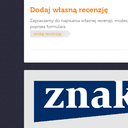
Dodaj własną recenzję
Zapraszamy do napisania własnej recenzji, możes
poprzez formularz.