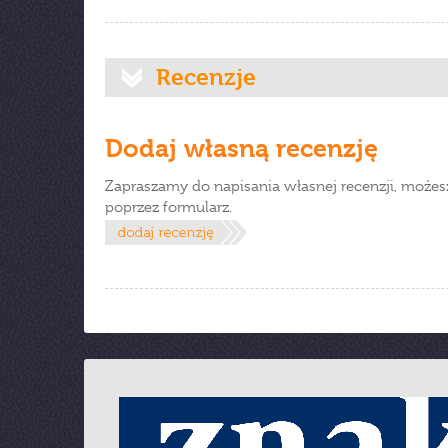
Recenzje
Dodaj własną recenzję
Zapraszamy do napisania własnej recenzji, możes
poprzez formularz.