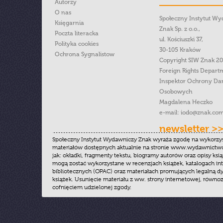
Autorzy
O nas
Społeczny Instytut W
Księgarnia
Znak Sp. z o.o.,
Poczta literacka
ul. Kościuszki 37,
Polityka cookies
30-105 Kraków
Ochrona Sygnalistow
Copyright SIW Znak 2
Foreign Rights Depart
Inspektor Ochrony Da
Osobowych
Magdalena Heczko
e-mail:
iodo@znak.com
newsletter >
Społeczny Instytut Wydawniczy Znak wyraża zgodę na wykorzy
materiałów dostępnych aktualnie na stronie www.wydawnictwoz
jak: okładki, fragmenty tekstu, biogramy autorów oraz opisy ksią
mogą zostać wykorzystane w recenzjach książek, katalogach i
bibliotecznych (OPAC) oraz materiałach promujących legalną dy
książek. Usunięcie materiału z ww. strony internetowej, równoz
cofnięciem udzielonej zgody.