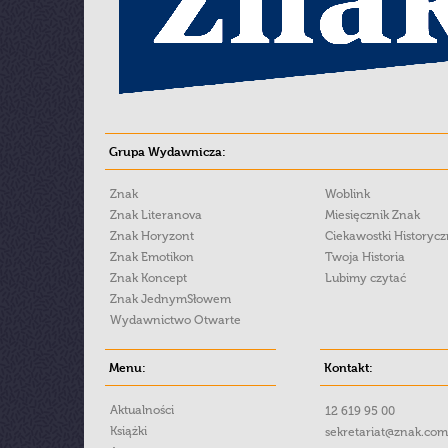
Grupa Wydawnicza:
Znak
Woblink
Znak Literanova
Miesięcznik Znak
Znak Horyzont
Ciekawostki Historyc
Znak Emotikon
Twoja Historia
Znak Koncept
Lubimy czytać
Znak JednymSłowem
Wydawnictwo Otwarte
Menu:
Kontakt:
Aktualności
12 619 95 00
Książki
sekretariat@znak.com