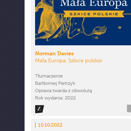
Norman Davies
Mała Europa. Szkice polskie
Tłumaczenie
Bartłomiej Pietrzyk
Oprawa twarda z obwolutą
Rok wydania: 2022
10.10.2022