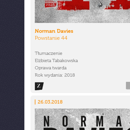
Norman Davies
Powstanie 44
Tłumaczenie
Elżbieta Tabakowska
Oprawa twarda
Rok wydania: 2018
26.03.2018