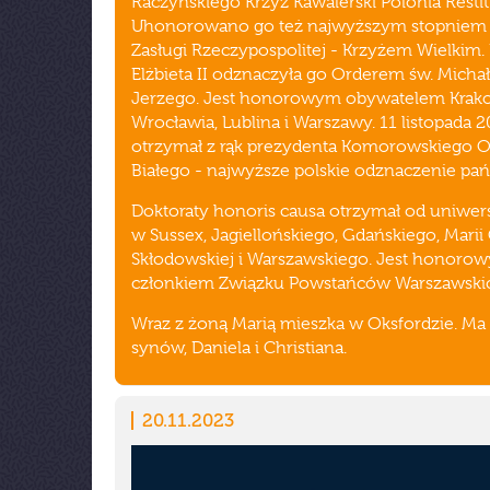
Raczyńskiego Krzyż Kawalerski Polonia Restit
Uhonorowano go też najwyższym stopniem
Zasługi Rzeczypospolitej - Krzyżem Wielkim.
Elżbieta II odznaczyła go Orderem św. Michała
Jerzego. Jest honorowym obywatelem Krak
Wrocławia, Lublina i Warszawy. 11 listopada 
otrzymał z rąk prezydenta Komorowskiego O
Białego - najwyższe polskie odznaczenie pa
Doktoraty honoris causa otrzymał od uniwer
w Sussex, Jagiellońskiego, Gdańskiego, Marii
Skłodowskiej i Warszawskiego. Jest honoro
członkiem Związku Powstańców Warszawski
Wraz z żoną Marią mieszka w Oksfordzie. M
synów, Daniela i Christiana.
20.11.2023