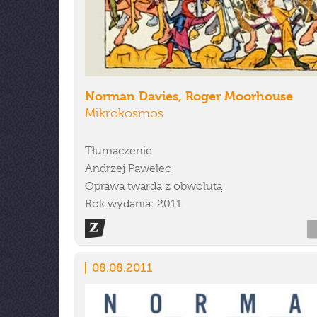
Norman Davies, Roger Moorhouse
Mikrokosmos
Tłumaczenie
Andrzej Pawelec
Oprawa twarda z obwolutą
Rok wydania: 2011
08.08.2011