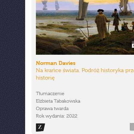
Norman Davies
Na krańce świata. Podróż historyka prz
historię
Tłumaczenie
Elżbieta Tabakowska
Oprawa twarda
Rok wydania: 2022