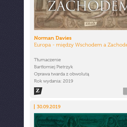
Norman Davies
Europa - między Wschodem a Zacho
Tłumaczenie
Bartłomiej Pietrzyk
Oprawa twarda z obwolutą
Rok wydania: 2019
30.09.2019