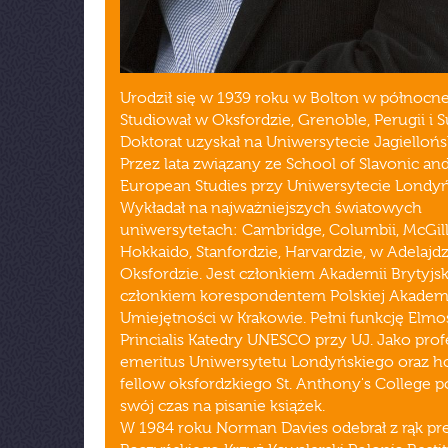
Urodził się w 1939 roku w Bolton w północnej
Studiował w Oksfordzie, Grenoble, Perugii i S
Doktorat uzyskał na Uniwersytecie Jagiellońs
Przez lata związany ze School of Slavonic and
European Studies przy Uniwersytecie Londy
Wykładał na najważniejszych światowych
uniwersytetach: Cambridge, Columbii, McGill
Hokkaido, Stanfordzie, Harvardzie, w Adelajdz
Oksfordzie. Jest członkiem Akademii Brytyjski
członkiem korespondentem Polskiej Akadem
Umiejętności w Krakowie. Pełni funkcję Elmo
Princialis Katedry UNESCO przy UJ. Jako prof
emeritus Uniwersytetu Londyńskiego oraz h
fellow oksfordzkiego St. Anthony's College 
swój czas na pisanie książek.
W 1984 roku Norman Davies odebrał z rąk pr