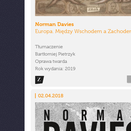
Norman Davies
Europa. Między Wschodem a Zachod
Tłumaczenie
Bartłomiej Pietrzyk
Oprawa twarda
Rok wydania: 2019
02.04.2018