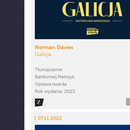
Norman Davies
Galicja
Tłumaczenie
Bartłomiej Pietrzyk
Oprawa twarda
Rok wydania: 2023
07.11.2022