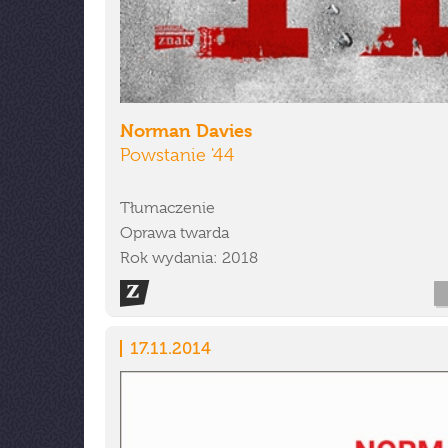
Norman Davies
Powstanie '44
Tłumaczenie
Oprawa twarda
Rok wydania: 2018
17.11.2014