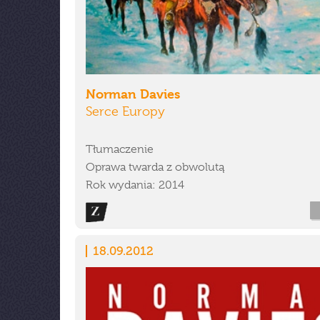
Norman Davies
Serce Europy
Tłumaczenie
Oprawa twarda z obwolutą
Rok wydania: 2014
18.09.2012