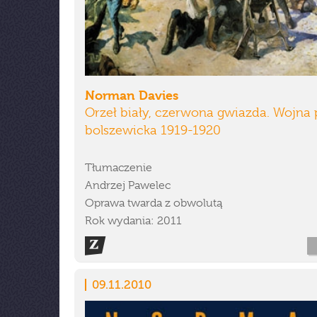
Norman Davies
Orzeł biały, czerwona gwiazda. Wojna 
bolszewicka 1919-1920
Tłumaczenie
Andrzej Pawelec
Oprawa twarda z obwolutą
Rok wydania: 2011
09.11.2010