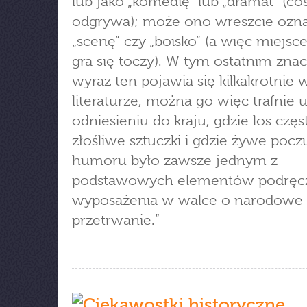
lub jako „komedię” lub „dramat” (coś
odgrywa); może ono wreszcie oznacz
„scenę” czy „boisko” (a więc miejsce
gra się toczy). W tym ostatnim zna
wyraz ten pojawia się kilkakrotnie w
literaturze, można go więc trafnie 
odniesieniu do kraju, gdzie los częs
złośliwe sztuczki i gdzie żywe pocz
humoru było zawsze jednym z
podstawowych elementów podręc
wyposażenia w walce o narodowe
przetrwanie.”