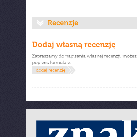
Recenzje
Dodaj własną recenzję
Zapraszamy do napisania własnej recenzji, możes
poprzez formularz.