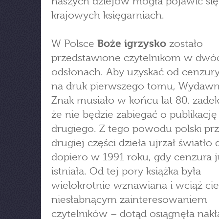
naszych dziejów mogła pojawić si
krajowych księgarniach.
W Polsce
Boże igrzysko
zostało
przedstawione czytelnikom w dwó
odsłonach. Aby uzyskać od cenzur
na druk pierwszego tomu, Wydaw
Znak musiało w końcu lat 80. zade
że nie będzie zabiegać o publikację
drugiego. Z tego powodu polski pr
drugiej części dzieła ujrzał światło
dopiero w 1991 roku, gdy cenzura j
istniała. Od tej pory książka była
wielokrotnie wznawiana i wciąż cie
niesłabnącym zainteresowaniem
czytelników – dotąd osiągnęła nak