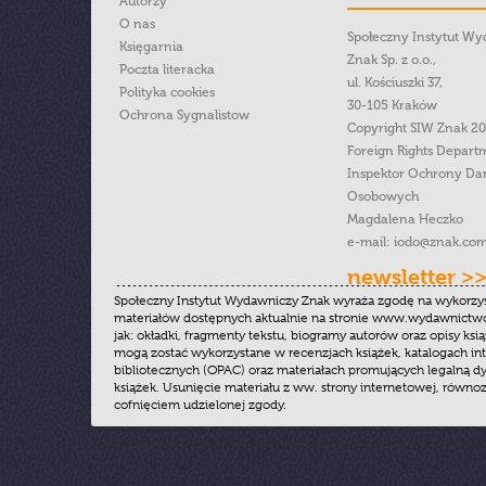
Autorzy
O nas
Społeczny Instytut W
Księgarnia
Znak Sp. z o.o.,
Poczta literacka
ul. Kościuszki 37,
Polityka cookies
30-105 Kraków
Ochrona Sygnalistow
Copyright SIW Znak 2
Foreign Rights Depart
Inspektor Ochrony Da
Osobowych
Magdalena Heczko
e-mail:
iodo@znak.com
newsletter >
Społeczny Instytut Wydawniczy Znak wyraża zgodę na wykorzy
materiałów dostępnych aktualnie na stronie www.wydawnictwoz
jak: okładki, fragmenty tekstu, biogramy autorów oraz opisy ksią
mogą zostać wykorzystane w recenzjach książek, katalogach i
bibliotecznych (OPAC) oraz materiałach promujących legalną dy
książek. Usunięcie materiału z ww. strony internetowej, równoz
cofnięciem udzielonej zgody.