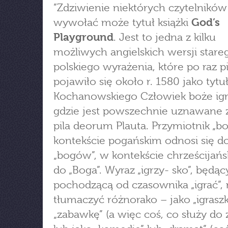
”Zdziwienie niektórych czytelników
wywołać może tytuł książki
God’s
Playground
. Jest to jedna z kilku
możliwych angielskich wersji stare
polskiego wyrażenia, które po raz 
pojawiło się około r. 1580 jako tytuł
Kochanowskiego Człowiek boże igr
gdzie jest powszechnie uznawane z
pila deorum Plauta. Przymiotnik „b
kontekście pogańskim odnosi się d
„bogów”, w kontekście chrześcijańs
do „Boga”. Wyraz „igrzy- sko”, będą
pochodzącą od czasownika „igrać”
tłumaczyć różnorako – jako „igraszk
„zabawkę” (a więc coś, co służy do