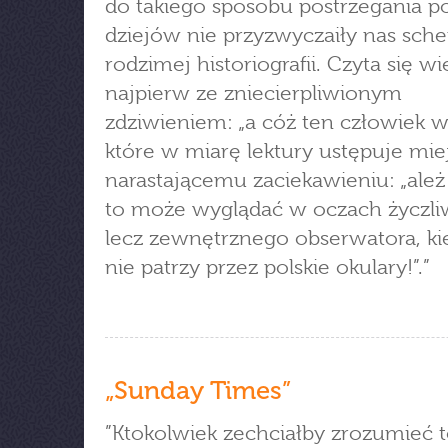
do takiego sposobu postrzegania po
dziejów nie przyzwyczaiły nas sch
rodzimej historiografii. Czyta się wi
najpierw ze zniecierpliwionym
zdziwieniem: „a cóż ten człowiek wy
które w miarę lektury ustępuje mie
narastającemu zaciekawieniu: „ależ 
to może wyglądać w oczach życzli
lecz zewnętrznego obserwatora, ki
nie patrzy przez polskie okulary!”.”
„Sunday Times”
”Ktokolwiek zechciałby zrozumieć t