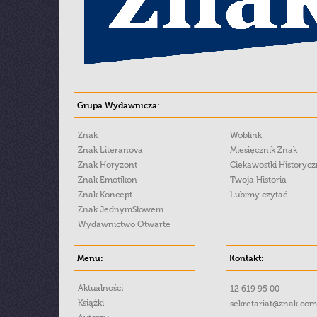
Grupa Wydawnicza:
Znak
Woblink
Znak Literanova
Miesięcznik Znak
Znak Horyzont
Ciekawostki Historyc
Znak Emotikon
Twoja Historia
Znak Koncept
Lubimy czytać
Znak JednymSłowem
Wydawnictwo Otwarte
Menu:
Kontakt:
Aktualności
12 619 95 00
Książki
sekretariat@znak.com