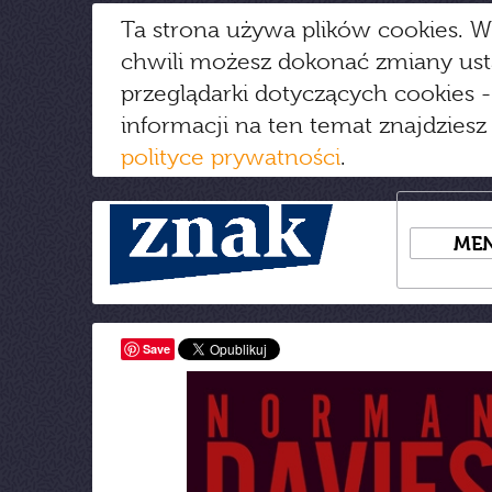
Ta strona używa plików cookies. W
chwili możesz dokonać zmiany us
przeglądarki dotyczących cookies
-
informacji na ten temat znajdziesz
polityce prywatności
.
ME
Save