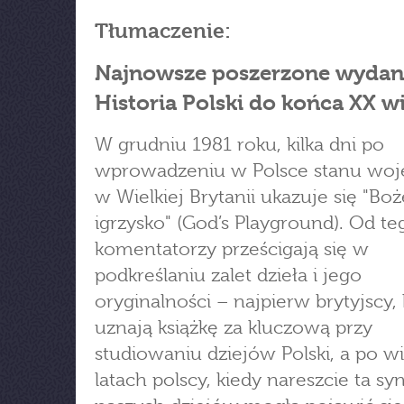
Tłumaczenie:
Najnowsze poszerzone wydan
Historia Polski do końca XX w
W grudniu 1981 roku, kilka dni po
wprowadzeniu w Polsce stanu woj
w Wielkiej Brytanii ukazuje się "Boż
igrzysko" (God’s Playground). Od te
komentatorzy prześcigają się w
podkreślaniu zalet dzieła i jego
oryginalności – najpierw brytyjscy, 
uznają książkę za kluczową przy
studiowaniu dziejów Polski, a po w
latach polscy, kiedy nareszcie ta sy