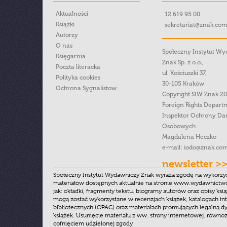
Aktualności
12 619 95 00
Książki
sekretariat@znak.com
Autorzy
O nas
Społeczny Instytut W
Księgarnia
Znak Sp. z o.o.,
Poczta literacka
ul. Kościuszki 37,
Polityka cookies
30-105 Kraków
Ochrona Sygnalistow
Copyright SIW Znak 2
Foreign Rights Depart
Inspektor Ochrony Da
Osobowych
Magdalena Heczko
e-mail:
iodo@znak.com
newsletter >
Społeczny Instytut Wydawniczy Znak wyraża zgodę na wykorzy
materiałów dostępnych aktualnie na stronie www.wydawnictwoz
jak: okładki, fragmenty tekstu, biogramy autorów oraz opisy ksią
mogą zostać wykorzystane w recenzjach książek, katalogach i
bibliotecznych (OPAC) oraz materiałach promujących legalną dy
książek. Usunięcie materiału z ww. strony internetowej, równoz
cofnięciem udzielonej zgody.