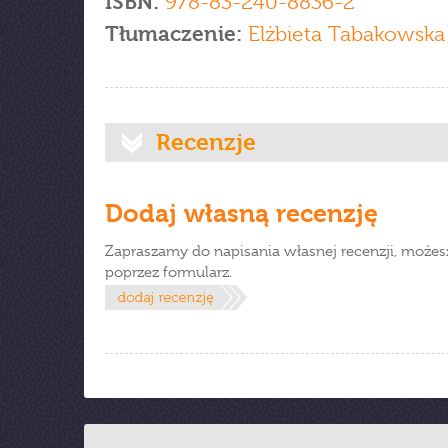
ISBN:
978-83-240-8836-2
Tłumaczenie:
Elżbieta Tabakowska
Recenzje
Dodaj własną recenzję
Zapraszamy do napisania własnej recenzji, możes
poprzez formularz.