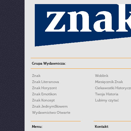
Grupa Wydawnicza:
Znak
Woblink
Znak Literanova
Miesięcznik Znak
Znak Horyzont
Ciekawostki Historyc
Znak Emotikon
Twoja Historia
Znak Koncept
Lubimy czytać
Znak JednymSłowem
Wydawnictwo Otwarte
Menu:
Kontakt: