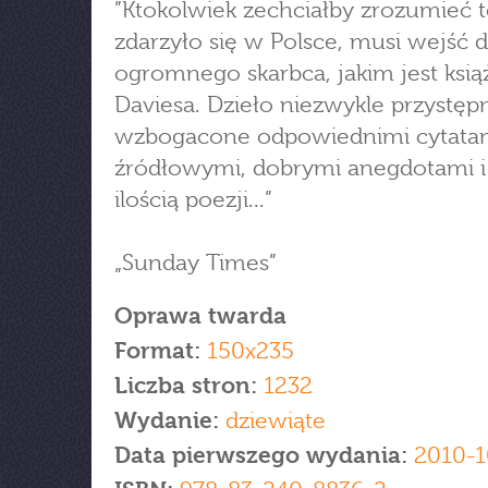
”Ktokolwiek zechciałby zrozumieć t
zdarzyło się w Polsce, musi wejść
ogromnego skarbca, jakim jest ksią
Daviesa. Dzieło niezwykle przystęp
wzbogacone odpowiednimi cytata
źródłowymi, dobrymi anegdotami i
ilością poezji...”
„Sunday Times”
Oprawa twarda
Format:
150x235
Liczba stron:
1232
Wydanie:
dziewiąte
Data pierwszego wydania:
2010-1