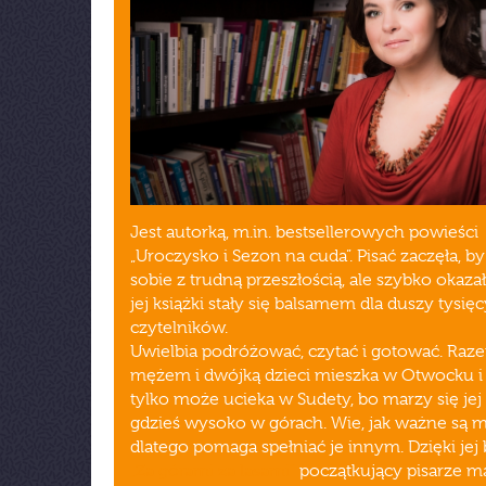
Jest autorką, m.in. bestsellerowych powieści
„Uroczysko i Sezon na cuda”. Pisać zaczęła, by
sobie z trudną przeszłością, ale szybko okazał
jej książki stały się balsamem dla duszy tysię
czytelników.
Uwielbia podróżować, czytać i gotować. Raz
mężem i dwójką dzieci mieszka w Otwocku i
tylko może ucieka w Sudety, bo marzy się je
gdzieś wysoko w górach. Wie, jak ważne są m
dlatego pomaga spełniać je innym. Dzięki jej
„Za górami za lasami”
początkujący pisarze m