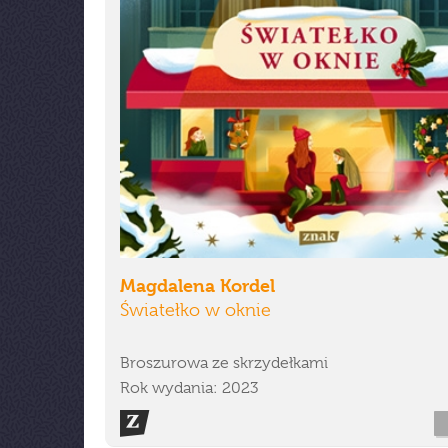
Magdalena Kordel
Światełko w oknie
Broszurowa ze skrzydełkami
Rok wydania: 2023