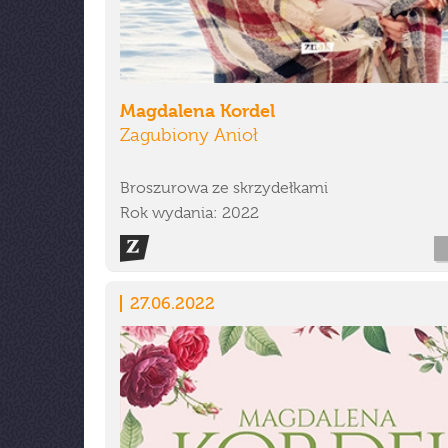
Magdalena Kordel
Zagubiony Anioł
Broszurowa ze skrzydełkami
Rok wydania: 2022
27.06.2022