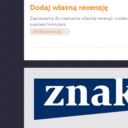
Dodaj własną recenzję
Zapraszamy do napisania własnej recenzji, możes
poprzez formularz.