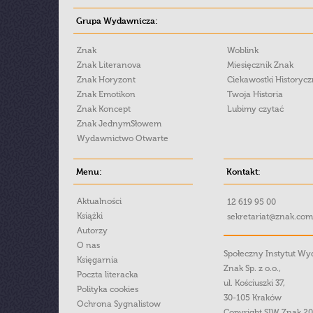
Grupa Wydawnicza:
Znak
Woblink
Znak Literanova
Miesięcznik Znak
Znak Horyzont
Ciekawostki Historyc
Znak Emotikon
Twoja Historia
Znak Koncept
Lubimy czytać
Znak JednymSłowem
Wydawnictwo Otwarte
Menu:
Kontakt:
Aktualności
12 619 95 00
Książki
sekretariat@znak.com
Autorzy
O nas
Społeczny Instytut W
Księgarnia
Znak Sp. z o.o.,
Poczta literacka
ul. Kościuszki 37,
Polityka cookies
30-105 Kraków
Ochrona Sygnalistow
Copyright SIW Znak 2