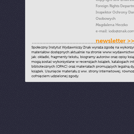
Foreign Rights Depart
Inspektor Ochrony Da
Osobowych
Magdalena Heczko
e-mail:
iodo@znak.com
newsletter >
Społeczny Instytut Wydawniczy Znak wyraża zgodę na wykorzy
materiałów dostępnych aktualnie na stronie www.wydawnictwoz
jak: okładki, fragmenty tekstu, biogramy autorów oraz opisy ksią
mogą zostać wykorzystane w recenzjach książek, katalogach i
bibliotecznych (OPAC) oraz materiałach promujących legalną dy
książek. Usunięcie materiału z ww. strony internetowej, równoz
cofnięciem udzielonej zgody.