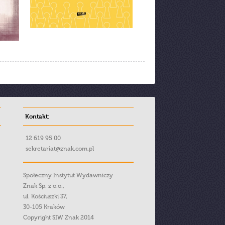
Kontakt:
12 619 95 00
sekretariat@znak.com.pl
Społeczny Instytut Wydawniczy
Znak Sp. z o.o.,
ul. Kościuszki 37,
30-105 Kraków
Copyright SIW Znak 2014