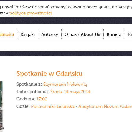
ej chwili możesz dokonać zmiany ustawień przeglądarki dotycząc
esz w
polityce prywatności
.
alności
Książki
Autorzy
O nas
/
About Us
Kariera
K
Spotkanie w Gdańsku
Spotkanie z:
Szymonem Hołownią
Data spotkania:
Środa, 14 maja 2014
Godzina:
17:00
Gdzie:
Politechnika Gdańska - Audytorium Novum (Gdańsk