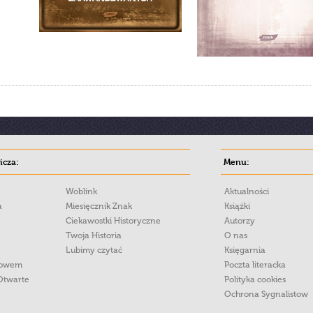
cza:
Menu:
Woblink
Aktualności
a
Miesięcznik Znak
Książki
Ciekawostki Historyczne
Autorzy
Twoja Historia
O nas
Lubimy czytać
Księgarnia
łowem
Poczta literacka
Otwarte
Polityka cookies
Ochrona Sygnalistow