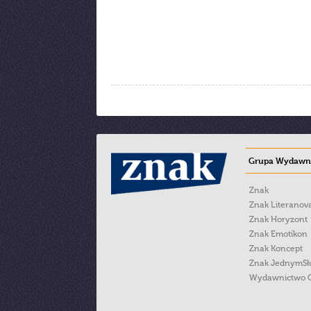
Grupa Wydawni
Znak
Znak Literanov
Znak Horyzont
Znak Emotikon
Znak Koncept
Znak JednymS
Wydawnictwo 