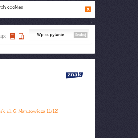
ych cookies
Szukaj
up:
, ul. G. Narutowicza 11/12)