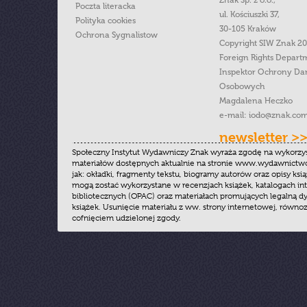
Poczta literacka
ul. Kościuszki 37,
Polityka cookies
30-105 Kraków
Ochrona Sygnalistow
Copyright SIW Znak 2
Foreign Rights Depart
Inspektor Ochrony Da
Osobowych
Magdalena Heczko
e-mail:
iodo@znak.com
newsletter >
Społeczny Instytut Wydawniczy Znak wyraża zgodę na wykorzy
materiałów dostępnych aktualnie na stronie www.wydawnictwoz
jak: okładki, fragmenty tekstu, biogramy autorów oraz opisy ksią
mogą zostać wykorzystane w recenzjach książek, katalogach i
bibliotecznych (OPAC) oraz materiałach promujących legalną dy
książek. Usunięcie materiału z ww. strony internetowej, równoz
cofnięciem udzielonej zgody.