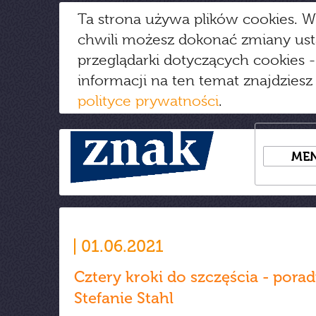
Ta strona używa plików cookies. W
chwili możesz dokonać zmiany us
przeglądarki dotyczących cookies
-
informacji na ten temat znajdziesz
polityce prywatności
.
ME
01.06.2021
Cztery kroki do szczęścia - porad
Stefanie Stahl