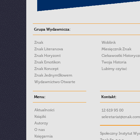
Grupa Wydawnicza:
Znak
Woblink
Znak Literanova
Miesięcznik Znak
Znak Horyzont
Ciekawostki Historyc
Znak Emotikon
Twoja Historia
Znak Koncept
Lubimy czytać
Znak JednymSłowem
Wydawnictwo Otwarte
Menu:
Kontakt:
Aktualności
12 619 95 00
Książki
sekretariat@znak.com
Autorzy
O nas
Społeczny Instytut W
Księgarnia
Znak Sp. z o.o.,