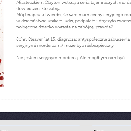
Miasteczkiem Clayton wstrząsa seria tajemniczych morde
dowiedzieć, kto zabija.
Mój terapeuta twierdzi, że sam mam cechy seryjnego mo
w dzieciństwie unikało ludzi, podpalało i dręczyło zwierzę
pokręcone dziecko wyrasta na zabójcę, prawda?
John Cleaver, lat 15, diagnoza: antyspołeczne zaburzen
seryjnymi mordercami/ może być niebezpieczny.
Nie jestem seryjnym mordercą. Ale mógłbym nim być.