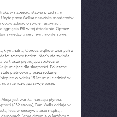
elnika w napięciu, stawia przed nim
u. Użyte przez Wellsa nazwiska morderców
n opowiadając o swojej fascynacji
siągnięcia FBI w tej dziedzinie. Oprócz
dium wiedzy o seryjnym morderstwie.
cią kryminalną. Oprócz wątków znanych z
ści science fiction. Niech nie zwiodą
ka po trosze piętnująca społeczne
okuje miejsce dla skrajności. Pokazane
t stale piętnowany przez rodzinę,
hłopiec w wieku 15 lat musi siedzieć w
, a nie rozwijać swoje pasje.
. Akcja jest wartka, narracja płynna,
ętości (252 strony), Dan Wells oddaje w
stą, lecz w rzeczywistości mądrą i
 O demonach, które drzemią w każdym z