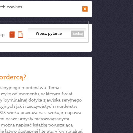
ych cookies
Szukaj
up:
ordercą?
a seryjnego morderstwa. Temat
t muzykę od momentu, w którym świat
y kryminalnej dotyka zjawiska seryjnego
cyjnych jak i rzeczywistych morderstw
XIX wieku przeraża nas, szokuje, napawa
karmi nasze umysły nierozwiązanymi
y można napisać książkę poruszającą
 łatwo dostępnej literatury kryminalnej,