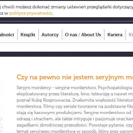
ej chwili możesz dokonać zmiany ustawień przeglądarki dotycząc
esz w
polityce prywatności
.
alności
Książki
Autorzy
O nas
/
About Us
Kariera
K
Czy na pewno nie jestem seryjnym m
Seryjni mordercy - seryjne morderstwo. Psychopatologi
eksploatowany przez literaturę, kino, telewizję a nawe
poznał Kubę Rozpruwacza. Znakomita większość literatur
morderstwa. Filmy czy seriale tworzone na podstawie fik
stają się kasowymi produkcjami. Seryjne morderstwo od 
odrazą i strachem, ale także intryguje i pasjonuje oraz 
zagadkami zbrodniczej przeszłości. Powstaje pytanie, cz
temat seryjnego morderstwa w sposób, który przy ogromie