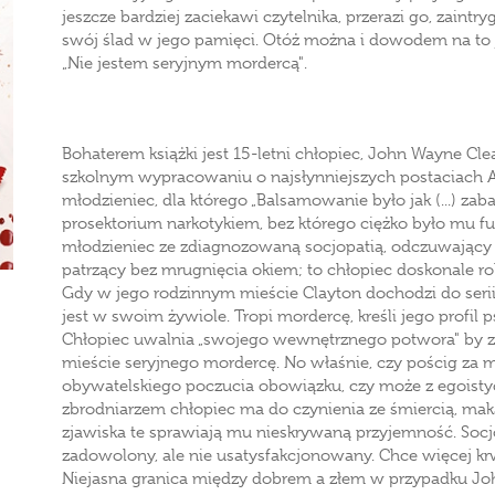
jeszcze bardziej zaciekawi czytelnika, przerazi go, zaint
swój ślad w jego pamięci. Otóż można i dowodem na to 
„Nie jestem seryjnym mordercą".
Bohaterem książki jest 15-letni chłopiec, John Wayne Cle
szkolnym wypracowaniu o najsłynniejszych postaciach A
młodzieniec, dla którego „Balsamowanie było jak (...) za
prosektorium narkotykiem, bez którego ciężko było mu f
młodzieniec ze zdiagnozowaną socjopatią, odczuwający 
patrzący bez mrugnięcia okiem; to chłopiec doskonale ro
Gdy w jego rodzinnym mieście Clayton dochodzi do seri
jest w swoim żywiole. Tropi mordercę, kreśli jego profil p
Chłopiec uwalnia „swojego wewnętrznego potwora" by zn
mieście seryjnego mordercę. No właśnie, czy pościg za
obywatelskiego poczucia obowiązku, czy może z egoist
zbrodniarzem chłopiec ma do czynienia ze śmiercią, mak
zjawiska te sprawiają mu nieskrywaną przyjemność. Soc
zadowolony, ale nie usatysfakcjonowany. Chce więcej kr
Niejasna granica między dobrem a złem w przypadku John