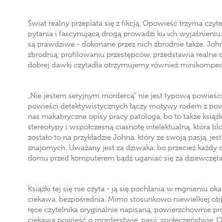
Świat realny przeplata się z fikcją. Opowieść trzyma czyt
pytania i fascynującą drogą prowadzi ku ich wyjaśnieni
są prawdziwe - dokonane przez nich zbrodnie także. Joh
zbrodnią, profilowaniu przestępców, przedstawia realne o
dobrej dawki czytadła otrzymujemy również minikompe
„Nie jestem seryjnym mordercą" nie jest typową powieś
powieści detektywistycznych łączy motywy rodem z powie
nas makabryczne opisy pracy patologa, bo to także książ
stereotypy i współczesną ciasnotę intelektualną, która bl
zostało to na przykładzie Johna, który ze swoją pasją, jes
znajomych. Uważany jest za dziwaka, bo przecież każdy c
domu przed komputerem bądź uganiać się za dziewczętami
Książki tej się nie czyta - ją się pochłania w mgnieniu oka
ciekawa, bezpośrednia. Mimo stosunkowo niewielkiej obj
ręce czytelnika oryginalnie napisaną, powierzchownie pro
ciekawą powieść o morderstwie, pasji, społeczeństwie.