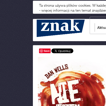
Ta strona używa plików cookies. W każd
- więcej informacji na ten temat znajdzi
Aktu
Save