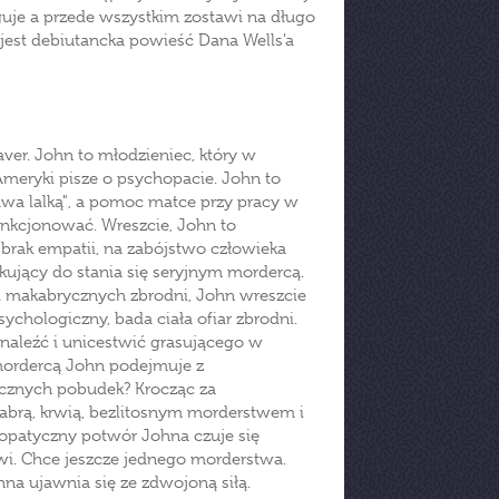
ryguje a przede wszystkim zostawi na długo
jest debiutancka powieść Dana Wells'a
aver. John to młodzieniec, który w
meryki pisze o psychopacie. John to
bawa lalką", a pomoc matce przy pracy w
unkcjonować. Wreszcie, John to
brak empatii, na zabójstwo człowieka
kujący do stania się seryjnym mordercą.
i makabrycznych zbrodni, John wreszcie
sychologiczny, bada ciała ofiar zbrodni.
aleźć i unicestwić grasującego w
 mordercą John podejmuje z
ycznych pobudek? Krocząc za
abrą, krwią, bezlitosnym morderstwem i
jopatyczny potwór Johna czuje się
wi. Chce jeszcze jednego morderstwa.
a ujawnia się ze zdwojoną siłą.