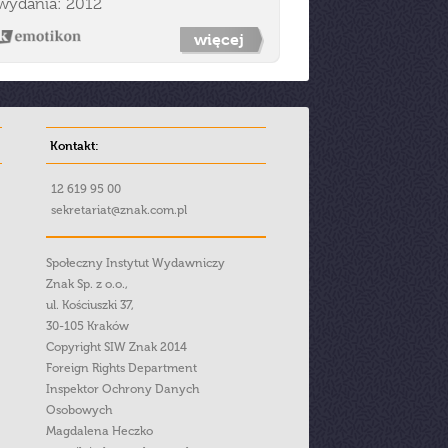
wydania: 2012
więcej
Kontakt:
12 619 95 00
sekretariat@znak.com.pl
Społeczny Instytut Wydawniczy
Znak Sp. z o.o.,
ul. Kościuszki 37,
30-105 Kraków
Copyright SIW Znak 2014
Foreign Rights Department
Inspektor Ochrony Danych
Osobowych
Magdalena Heczko