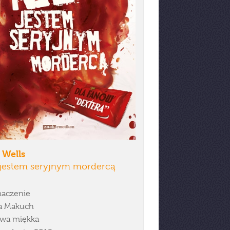
 Wells
 jestem seryjnym mordercą
aczenie
a Makuch
wa miękka