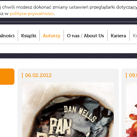
ej chwili możesz dokonać zmiany ustawień przeglądarki dotycząc
esz w
polityce prywatności
.
alności
Książki
Autorzy
O nas
/
About Us
Kariera
K
06.02.2012
09.