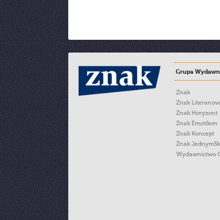
Grupa Wydawni
Znak
Znak Literanov
Znak Horyzont
Znak Emotikon
Znak Koncept
Znak JednymS
Wydawnictwo 