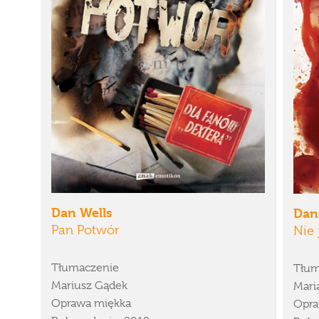
Dan Wells
Dan
Pan Potwór
Nie
Tłumaczenie
Tłum
Mariusz Gądek
Mari
Oprawa miękka
Opra