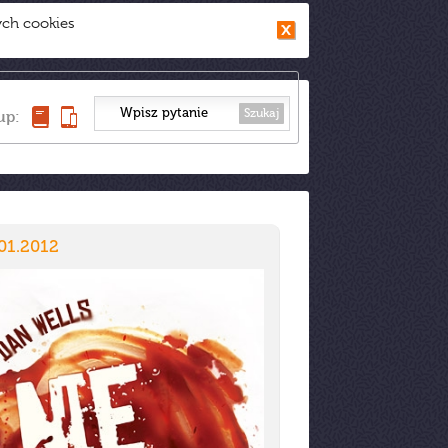
ych cookies
Szukaj
up:
01.2012