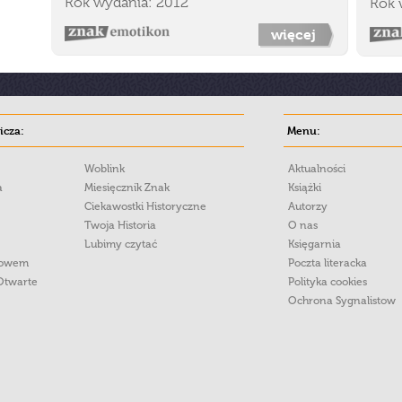
Rok wydania: 2012
Rok 
więcej
cza:
Menu:
Woblink
Aktualności
a
Miesięcznik Znak
Książki
Ciekawostki Historyczne
Autorzy
Twoja Historia
O nas
Lubimy czytać
Księgarnia
łowem
Poczta literacka
Otwarte
Polityka cookies
Ochrona Sygnalistow