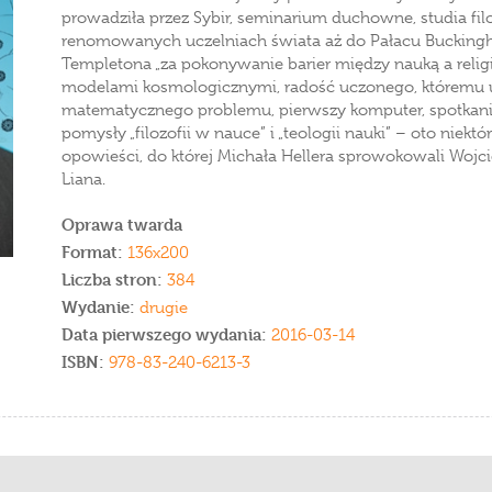
prowadziła przez Sybir, seminarium duchowne, studia fil
renomowanych uczelniach świata aż do Pałacu Buckingh
Templetona „za pokonywanie barier między nauką a relig
modelami kosmologicznymi, radość uczonego, któremu u
matematycznego problemu, pierwszy komputer, spotkania
pomysły „filozofii w nauce” i „teologii nauki” – oto niek
opowieści, do której Michała Hellera sprowokowali Wojc
Liana.
Oprawa twarda
Format:
136x200
Liczba stron:
384
Wydanie:
drugie
Data pierwszego wydania:
2016-03-14
ISBN:
978-83-240-6213-3