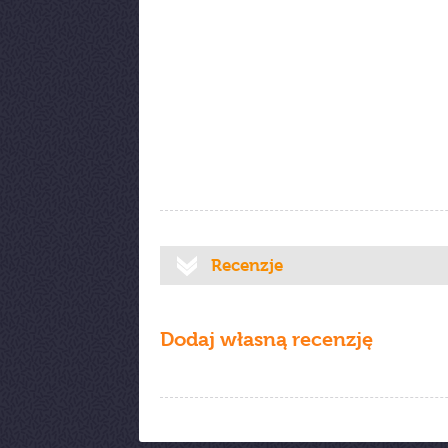
Recenzje
Dodaj własną recenzję