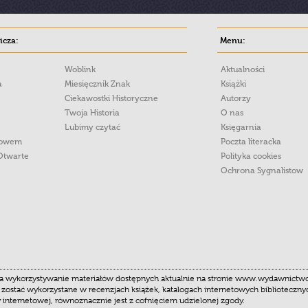
cza:
Menu:
Woblink
Aktualności
a
Miesięcznik Znak
Książki
Ciekawostki Historyczne
Autorzy
Twoja Historia
O nas
Lubimy czytać
Księgarnia
łowem
Poczta literacka
Otwarte
Polityka cookies
Ochrona Sygnalistow
 wykorzystywanie materiałów dostępnych aktualnie na stronie www.wydawnictwoznak
 zostać wykorzystane w recenzjach książek, katalogach internetowych biblioteczn
y internetowej, równoznacznie jest z cofnięciem udzielonej zgody.