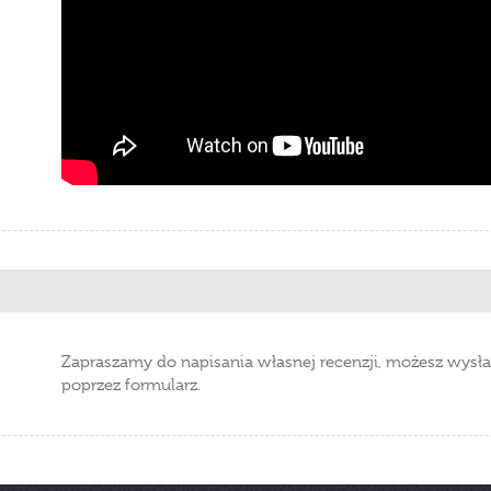
Zapraszamy do napisania własnej recenzji, możesz wysła
poprzez formularz.