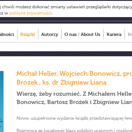
ej chwili możesz dokonać zmiany ustawień przeglądarki dotycząc
esz w
polityce prywatności
.
alności
Książki
Autorzy
O nas
/
About Us
Kariera
K
Michał Heller
,
Wojciech Bonowicz
,
pro
Brożek
,
ks. dr Zbigniew Liana
Wierzę, żeby rozumieć. Z Michałem Hell
Bonowicz, Bartosz Brożek i Zbigniew Lia
Nowe, uzupełnione wydanie książki przedstawiającej f
Rozmowa ze światowej klasy polskim uczonym i myślicie