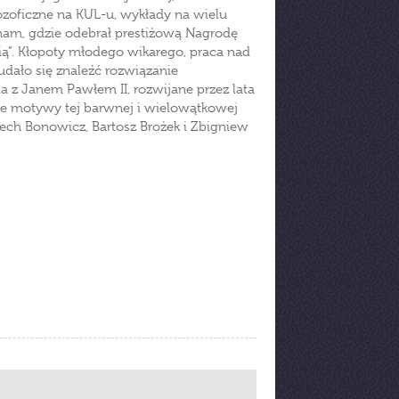
ozoficzne na KUL-u, wykłady na wielu
am, gdzie odebrał prestiżową Nagrodę
ią”. Kłopoty młodego wikarego, praca nad
dało się znaleźć rozwiązanie
 z Janem Pawłem II, rozwijane przez lata
tóre motywy tej barwnej i wielowątkowej
iech Bonowicz, Bartosz Brożek i Zbigniew