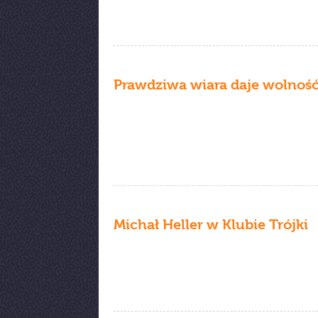
Prawdziwa wiara daje wolnoś
Michał Heller w Klubie Trójki