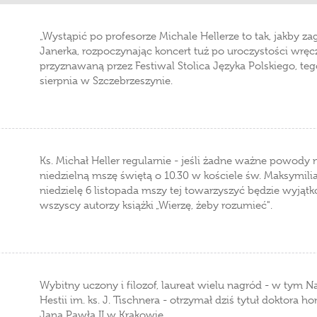
„Wystąpić po profesorze Michale Hellerze to tak, jakby za
Janerka, rozpoczynając koncert tuż po uroczystości wrę
przyznawaną przez Festiwal Stolica Języka Polskiego, te
sierpnia w Szczebrzeszynie.
Ks. Michał Heller regularnie - jeśli żadne ważne powody
niedzielną mszę świętą o 10.30 w kościele św. Maksymil
niedzielę 6 listopada mszy tej towarzyszyć będzie wyją
wszyscy autorzy książki „Wierzę, żeby rozumieć".
Wybitny uczony i filozof, laureat wielu nagród - w tym
Hestii im. ks. J. Tischnera - otrzymał dziś tytuł doktora 
Jana Pawła II w Krakowie.