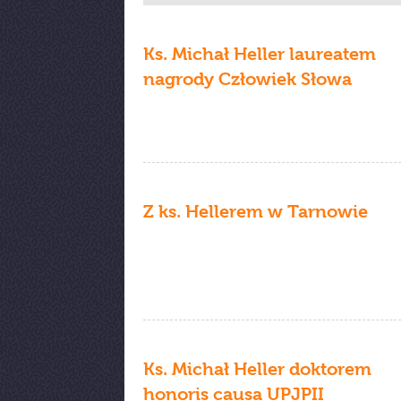
Ks. Michał Heller laureatem
nagrody Człowiek Słowa
Z ks. Hellerem w Tarnowie
Ks. Michał Heller doktorem
honoris causa UPJPII