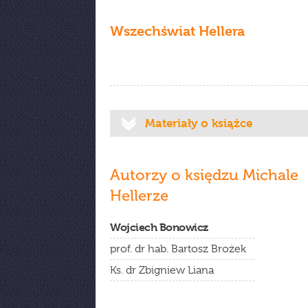
Wszechświat Hellera
Materiały o książce
Autorzy o księdzu Michale
Hellerze
Wojciech Bonowicz
prof. dr hab. Bartosz Brożek
Ks. dr Zbigniew Liana