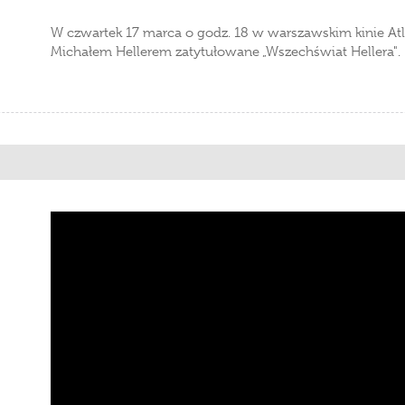
W czwartek 17 marca o godz. 18 w warszawskim kinie Atla
Michałem Hellerem zatytułowane „Wszechświat Hellera".