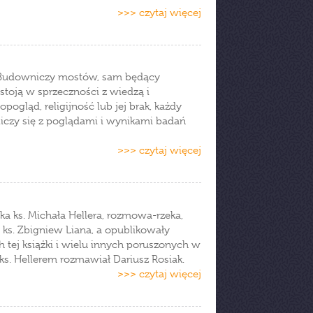
>>> czytaj więcej
. Budowniczy mostów, sam będący
stoją w sprzeczności z wiedzą i
gląd, religijność lub jej brak, każdy
liczy się z poglądami i wynikami badań
>>> czytaj więcej
ążka ks. Michała Hellera, rozmowa-rzeka,
 ks. Zbigniew Liana, a opublikowały
h tej książki i wielu innych poruszonych w
ks. Hellerem rozmawiał Dariusz Rosiak.
>>> czytaj więcej