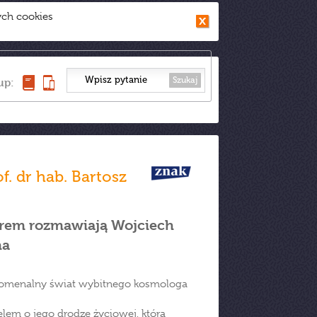
ych cookies
Szukaj
up:
f. dr hab. Bartosz
erem rozmawiają Wojciech
na
enomenalny świat wybitnego kosmologa
lem o jego drodze życiowej, która