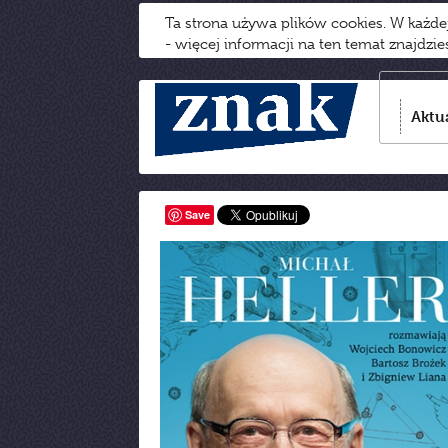
Ta strona używa plików cookies. W każd
- więcej informacji na ten temat znajdzi
Aktu
Save