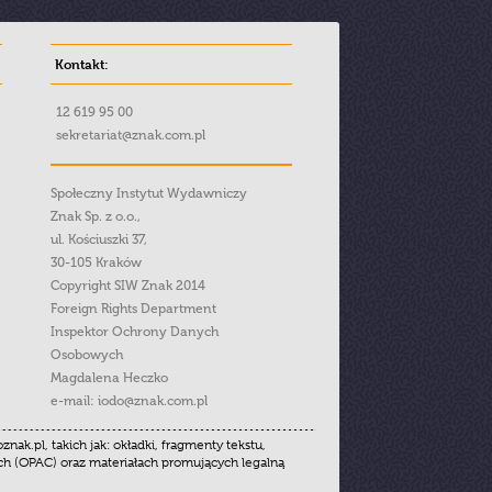
Kontakt:
12 619 95 00
sekretariat@znak.com.pl
Społeczny Instytut Wydawniczy
Znak Sp. z o.o.,
ul. Kościuszki 37,
30-105 Kraków
Copyright SIW Znak 2014
Foreign Rights Department
Inspektor Ochrony Danych
Osobowych
Magdalena Heczko
e-mail:
iodo@znak.com.pl
.pl, takich jak: okładki, fragmenty tekstu,
ych (OPAC) oraz materiałach promujących legalną