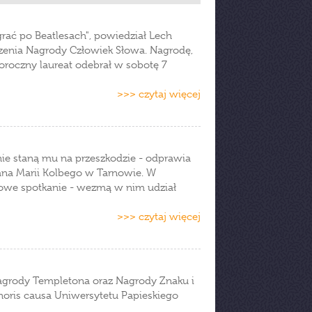
grać po Beatlesach", powiedział Lech
czenia Nagrody Człowiek Słowa. Nagrodę,
goroczny laureat odebrał w sobotę 7
>>> czytaj więcej
 nie staną mu na przeszkodzie - odprawia
iana Marii Kolbego w Tarnowie. W
tkowe spotkanie - wezmą w nim udział
>>> czytaj więcej
 Nagrody Templetona oraz Nagrody Znaku i
honoris causa Uniwersytetu Papieskiego