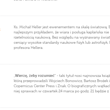
Ks. Michał Heller jest ewenementem na skalę światową
ć
najlepszym przykładem, że wiara i posługa kapłańska nie 
rzetelnością naukową. Bez względu na wyznawany światopo
ceniący wysokie standardy naukowe fizyk lub astrofizyk, 
profesora Hellera.
Wierzę, żeby rozumieć
„
" - taki tytuł nosi najnowsza ksi
którą przeprowadzili Wojciech Bonowicz, Bartosz Brożek i
Copernicus Center Press i Znak. O biograficznych wątkac
niej sprawach w czwartek 24 marca po godz. 21 będzie z 