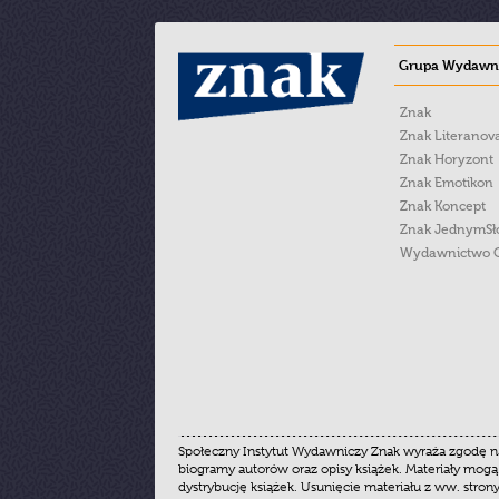
Grupa Wydawni
Znak
Znak Literanov
Znak Horyzont
Znak Emotikon
Znak Koncept
Znak JednymS
Wydawnictwo 
Społeczny Instytut Wydawniczy Znak wyraża zgodę na
biogramy autorów oraz opisy książek. Materiały mogą
dystrybucję książek. Usunięcie materiału z ww. stron