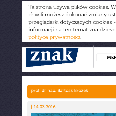
Ta strona używa plików cookies. W
chwili możesz dokonać zmiany us
przeglądarki dotyczących cookies
-
informacji na ten temat znajdziesz
polityce prywatności
.
ME
prof. dr hab. Bartosz Brożek
14.03.2016