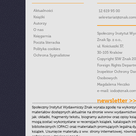
Aktualności
12 619 95 00
Książki
sekretariat@znak.com
Autorzy
O nas
Społeczny Instytut W
Księgarnia
Znak Sp. z o.o.,
Poczta literacka
ul. Kościuszki 37,
Polityka cookies
30-105 Kraków
Ochrona Sygnalistow
Copyright SIW Znak 2
Foreign Rights Depart
Inspektor Ochrony Da
Osobowych
Magdalena Heczko
e-mail:
iodo@znak.com
newsletter >
Społeczny Instytut Wydawniczy Znak wyraża zgodę na wykorzy
materiałów dostępnych aktualnie na stronie www.wydawnictwoz
jak: okładki, fragmenty tekstu, biogramy autorów oraz opisy ksią
mogą zostać wykorzystane w recenzjach książek, katalogach i
bibliotecznych (OPAC) oraz materiałach promujących legalną dy
książek. Usunięcie materiału z ww. strony internetowej, równoz