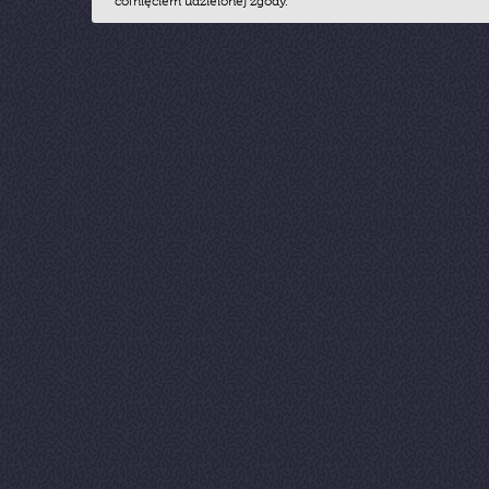
cofnięciem udzielonej zgody.