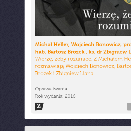
Michał Heller, Wojciech Bonowicz, pro
hab. Bartosz Brożek , ks. dr Zbigniew 
Wierzę, żeby rozumieć. Z Michałem He
rozmawiają Wojciech Bonowicz, Barto
Brożek i Zbigniew Liana
Oprawa twarda
Rok wydania: 2016