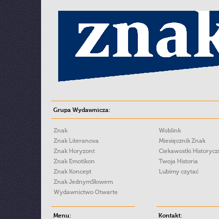
Grupa Wydawnicza:
Znak
Woblink
Znak Literanova
Miesięcznik Znak
Znak Horyzont
Ciekawostki Historyc
Znak Emotikon
Twoja Historia
Znak Koncept
Lubimy czytać
Znak JednymSłowem
Wydawnictwo Otwarte
Menu:
Kontakt: