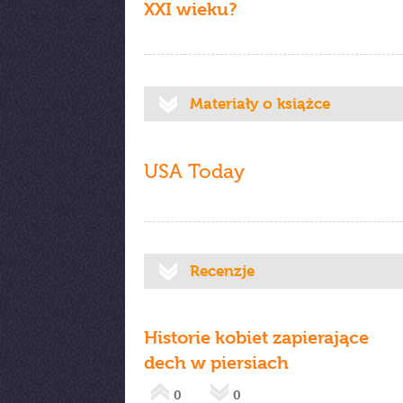
XXI wieku?
Materiały o książce
USA Today
Recenzje
Historie kobiet zapierające
dech w piersiach
0
0