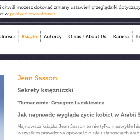
ej chwili możesz dokonać zmiany ustawień przeglądarki dotycząc
esz w
polityce prywatności
.
alności
Książki
Autorzy
O nas
/
About Us
Kariera
K
Jean Sasson
Sekrety księżniczki
Tłumaczenie: Grzegorz Łuczkiewicz
Jak naprawdę wygląda życie kobiet w Arabii 
Najnowsza książka Jean Sasson to nie tylko niezwykłe his
wszystkim prawdziwa opowieść o sile i słabościach arabs