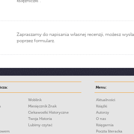
księżniczki".
Zapraszamy do napisania własnej recenzji, możesz wysła
poprzez formularz.
cza:
Menu:
Woblink
Aktualności
a
Miesięcznik Znak
Książki
Ciekawostki Historyczne
Autorzy
Twoja Historia
O nas
Lubimy czytać
Księgarnia
łowem
Poczta literacka