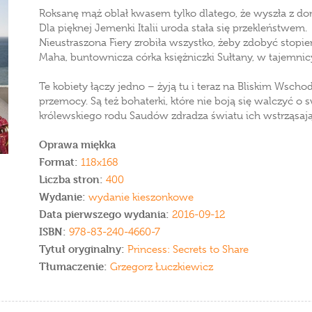
Roksanę mąż oblał kwasem tylko dlatego, że wyszła z d
Dla pięknej Jemenki Italii uroda stała się przekleństwem.
Nieustraszona Fiery zrobiła wszystko, żeby zdobyć stopi
Maha, buntownicza córka księżniczki Sułtany, w tajemnic
Te kobiety łączy jedno – żyją tu i teraz na Bliskim Wscho
przemocy. Są też bohaterki, które nie boją się walczyć o 
królewskiego rodu Saudów zdradza światu ich wstrząsają
Oprawa miękka
Format:
118x168
Liczba stron:
400
Wydanie:
wydanie kieszonkowe
Data pierwszego wydania:
2016-09-12
ISBN:
978-83-240-4660-7
Tytuł oryginalny:
Princess: Secrets to Share
Tłumaczenie:
Grzegorz Łuczkiewicz