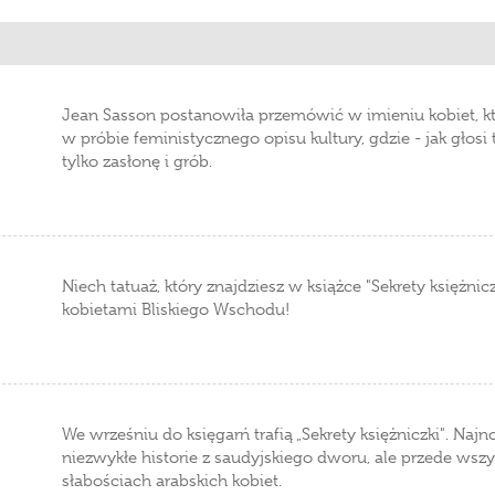
Jean Sasson postanowiła przemówić w imieniu kobiet, k
w próbie feministycznego opisu kultury, gdzie - jak głos
tylko zasłonę i grób.
Niech tatuaż, który znajdziesz w książce "Sekrety księżnic
kobietami Bliskiego Wschodu!
We wrześniu do księgarń trafią „Sekrety księżniczki". Naj
niezwykłe historie z saudyjskiego dworu, ale przede wsz
słabościach arabskich kobiet.