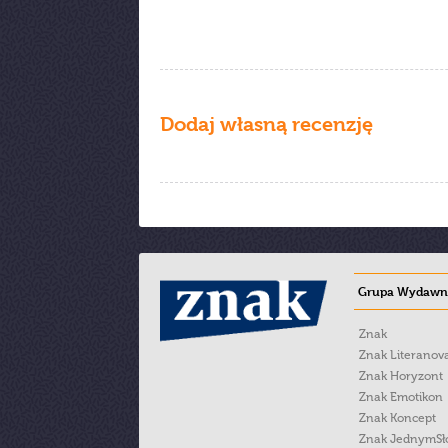
Dodaj własną recenzję
Grupa Wydawni
Znak
Znak Literanov
Znak Horyzont
Znak Emotikon
Znak Koncept
Znak JednymS