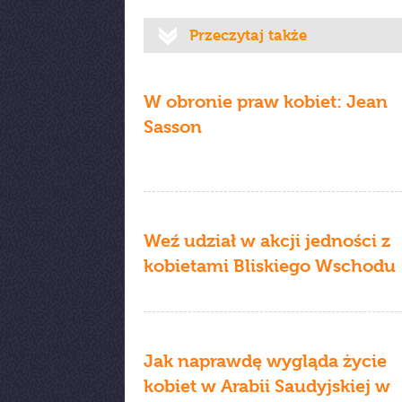
Przeczytaj także
W obronie praw kobiet: Jean
Sasson
Weź udział w akcji jedności z
kobietami Bliskiego Wschodu
Jak naprawdę wygląda życie
kobiet w Arabii Saudyjskiej w