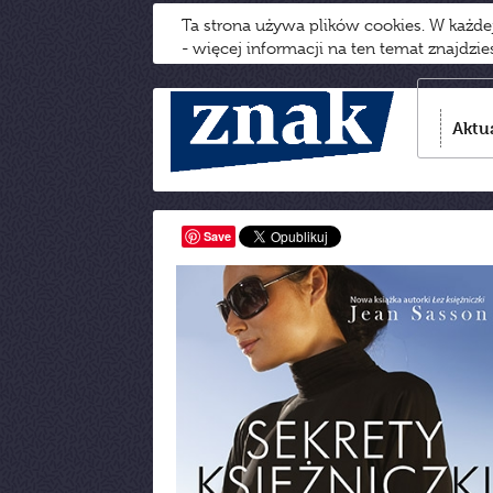
Ta strona używa plików cookies. W każd
- więcej informacji na ten temat znajdzi
Aktu
Save