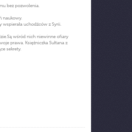
omu bez pozwolenia.
eń naukowy.
y wspierała uchodźców z Syrii.
dzie.Są wśród nich niewinne ofiary
swoje prawa. Księżniczka Sułtana z
ce sekrety.