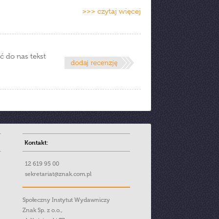
>>> czytaj więcej
ć do nas tekst
Kontakt:
12 619 95 00
sekretariat@znak.com.pl
Społeczny Instytut Wydawniczy
Znak Sp. z o.o.,