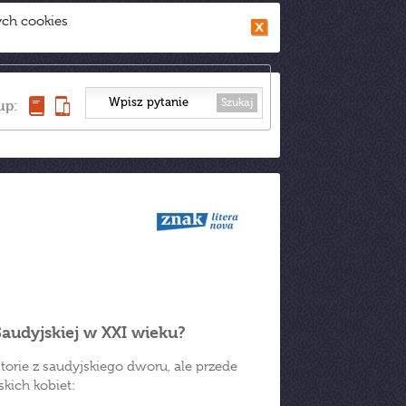
ych cookies
Szukaj
up:
Saudyjskiej w XXI wieku?
torie z saudyjskiego dworu, ale przede
kich kobiet: