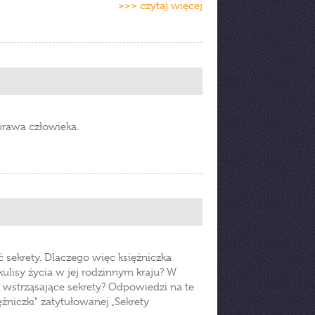
>>> czytaj więcej
prawa człowieka.
ekrety. Dlaczego więc księżniczka
ulisy życia w jej rodzinnym kraju? W
 wstrząsające sekrety? Odpowiedzi na te
ężniczki" zatytułowanej „Sekrety