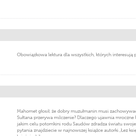
Obowiązkowa lektura dla wszystkich, których interesują 
Mahomet głosił, że dobry muzułmanin musi zachowywać s
Sułtana przerywa milczenie? Dlaczego ujawnia mroczne k
jakim celu potomkini rodu Saudów zdradza światu swoje
pytania znajdziecie w najnowszej książce autorki „Łez ksi