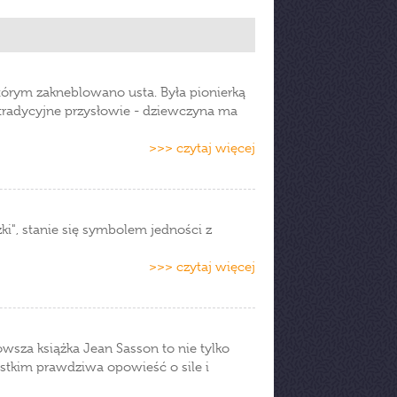
tórym zakneblowano usta. Była pionierką
i tradycyjne przysłowie - dziewczyna ma
>>> czytaj więcej
zki", stanie się symbolem jedności z
>>> czytaj więcej
nowsza książka Jean Sasson to nie tylko
ystkim prawdziwa opowieść o sile i