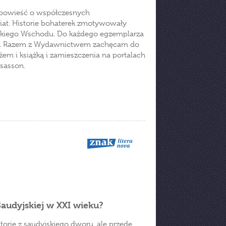
 opowieść o współczesnych
wiat. Historie bohaterek zmotywowały
iskiego Wschodu. Do każdego egzemplarza
ości. Razem z Wydawnictwem zachęcam do
żem i książką i zamieszczenia na portalach
sasson.
Saudyjskiej w XXI wieku?
torie z saudyjskiego dworu, ale przede