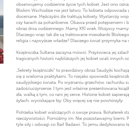
obserwujemy codzienne życie tych kobiet. Jest ono ozna
Bliskim Wschodzie nie jest łatwo. To kobieta odpowiada za
doceniane. Mężczyźni źle traktują kobiety. Wystarczy w
czy karach za pohańbienie. Obawa przed potępieniem i b
obraz dnia codziennego. Mamy XXI wiek. Wszyscy mamy 
Dlaczego więc tak źle są traktowane mieszkanki Bliskie
religia i najwyższe władze? Dlaczego świat przymyka na
Księżniczka Sułtana zaczyna mówić. Przyświeca jej szlac
tragicznych historii najbliższych jej kobiet ocali innych 
„Sekrety księżniczki" to prawdziwy obraz Saudyjki kochają
się z wieloma praktykami. To niejako spowiedź księżniczki
saudyjskiego świata. Po wyznaniu grzechów, rachunku su
zadośćuczynienie. I tym jest właśnie prezentowana ksi
zła, walką z tym, co rani jej serce. Historie kobiet zapie
żyłach, wyciskające łzy. Oby więcej się nie powtórzyły.
Potrzeba kobiet walczących o swoje prawa. Bohaterek sta
rzeczywistości. Pomóżmy im. Nie pozostawajmy bierni. P
tyle siły i odwagi co Raif Badawi. To jemu dedykowano tę