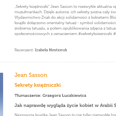
„Sekrety księżniczki" Jean Sasson to niezwykle aktualna
muzułmankach. Dzięki autorce, ich sekrety pozna cały ś
Wydawnictwo Znak do akcji solidarności z kobietami Bl
książki dołączono orientalny tatuaż - symbol solidarn
zrobienia tatuażu, a potem opublikowania zdjęcia z tatua
społecznościowych z oznaczeniem #sekretyksiezniczki #
Izabela Nestioruk
Recenzent:
Jean Sasson
Sekrety księżniczki
Tłumaczenie: Grzegorz Łuczkiewicz
Jak naprawdę wygląda życie kobiet w Arabii 
Najnowsza książka Jean Sasson to nie tylko niezwykłe his