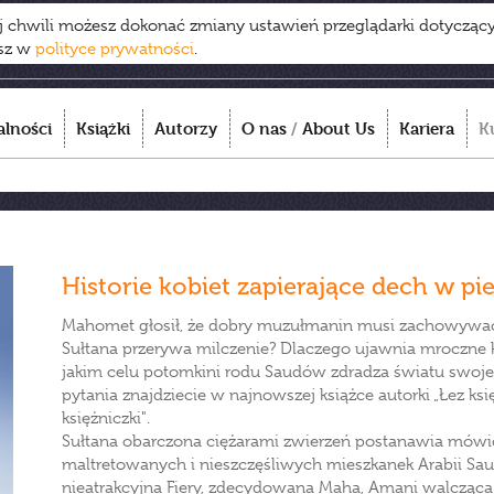
ej chwili możesz dokonać zmiany ustawień przeglądarki dotycząc
esz w
polityce prywatności
.
alności
Książki
Autorzy
O nas
/
About Us
Kariera
K
Historie kobiet zapierające dech w pi
Mahomet głosił, że dobry muzułmanin musi zachowywać s
Sułtana przerywa milczenie? Dlaczego ujawnia mroczne k
jakim celu potomkini rodu Saudów zdradza światu swoje
pytania znajdziecie w najnowszej książce autorki „Łez ksi
księżniczki".
Sułtana obarczona ciężarami zwierzeń postanawia mówić
maltretowanych i nieszczęśliwych mieszkanek Arabii Saudyj
nieatrakcyjna Fiery, zdecydowana Maha, Amani walcząca 