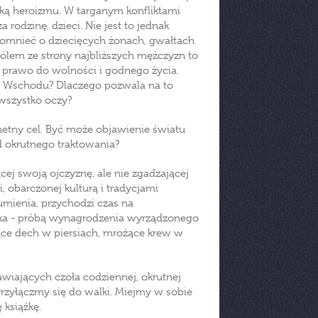
ką heroizmu. W targanym konfliktami
 rodzinę, dzieci. Nie jest to jednak
spomnieć o dziecięcych żonach, gwałtach
ólem ze strony najbliższych mężczyzn to
prawo do wolności i godnego życia.
go Wschodu? Dlaczego pozwala na to
 wszystko oczy?
hetny cel. Być może objawienie światu
od okrutnego traktowania?
cej swoją ojczyznę, ale nie zgadzającej
, obarczonej kulturą i tradycjami
mienia, przychodzi czas na
ążka - próbą wynagrodzenia wyrządzonego
rające dech w piersiach, mrożące krew w
wiających czoła codziennej, okrutnej
rzyłączmy się do walki. Miejmy w sobie
 książkę.