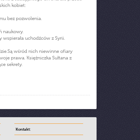
kich kobiet:
omu bez pozwolenia.
eń naukowy.
y wspierała uchodźców z Syrii.
dzie.Są wśród nich niewinne ofiary
swoje prawa. Księżniczka Sułtana z
ce sekrety.
Kontakt: