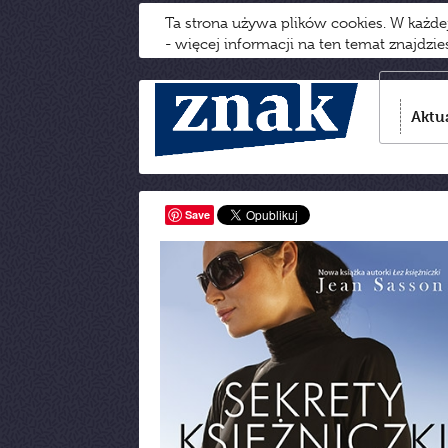
Ta strona używa plików cookies. W każd
- więcej informacji na ten temat znajdzi
Aktu
Save