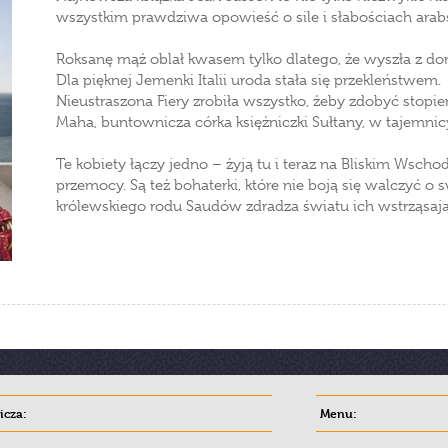
wszystkim prawdziwa opowieść o sile i słabościach arabs
Roksanę mąż oblał kwasem tylko dlatego, że wyszła z d
Dla pięknej Jemenki Italii uroda stała się przekleństwem.
Nieustraszona Fiery zrobiła wszystko, żeby zdobyć stopi
Maha, buntownicza córka księżniczki Sułtany, w tajemnic
Te kobiety łączy jedno – żyją tu i teraz na Bliskim Wscho
przemocy. Są też bohaterki, które nie boją się walczyć o 
królewskiego rodu Saudów zdradza światu ich wstrząsają
cza:
Menu: