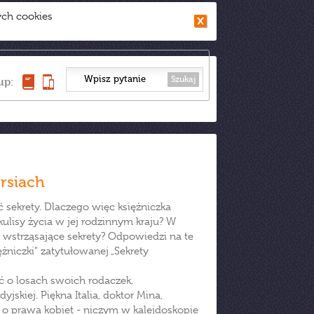
ych cookies
Szukaj
up:
ersiach
ekrety. Dlaczego więc księżniczka
ulisy życia w jej rodzinnym kraju? W
 wstrząsające sekrety? Odpowiedzi na te
ężniczki" zatytułowanej „Sekrety
 o losach swoich rodaczek,
skiej. Piękna Italia, doktor Mina,
o prawa kobiet - niczym w kalejdoskopie