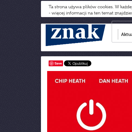
Ta strona używa plików cookies. W każd
- więcej informacji na ten temat znajdzi
Aktu
Save