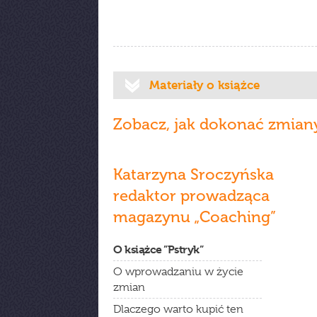
Materiały o książce
Zobacz, jak dokonać zmian
Katarzyna Sroczyńska
redaktor prowadząca
magazynu „Coaching”
O książce ”Pstryk”
O wprowadzaniu w życie
zmian
Dlaczego warto kupić ten