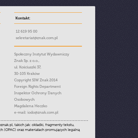
Kontakt:
12 619 95 00
sekretariat@znak.com.pl
Społeczny Instytut Wydawniczy
Znak Sp. z o.o.,
ul. Kościuszki 37,
30-105 Kraków
Copyright SIW Znak 2014
Foreign Rights Department
Inspektor Ochrony Danych
Osobowych
Magdalena Heczko
e-mail:
iodo@znak.com.pl
.pl, takich jak: okładki, fragmenty tekstu,
ych (OPAC) oraz materiałach promujących legalną