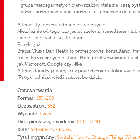
- grupa nierozgarniętych pierwszaków stała się klasą bys
- nawet noworoczne postanowienia są możliwe do zreal
A teraz i ty możesz odmienić swoje życie.
Niezależnie od tego, czy jesteś szefem, menedżerem lub
siebie – nie wahaj się, to łatwe!
Pstryk i już.
Bracia Chip i Dan Heath to profesorowie, konsultanci, tre
(m.in. Przyczepnych historii), które przetłumaczono na b
jak Microsoft, Google czy Nike.
A teraz doradzają nam, jak z powodzeniem dokonywać z
"Pstryk" odniósł wielki sukces, bo działa!
Oprawa twarda
Format:
135x208
Liczba stron:
352
Wydanie:
trzecie
Data pierwszego wydania:
2011-01-10
ISBN:
978-83-240-8362-6
Tytuł oryginalny:
Switch: How to Change Things When 