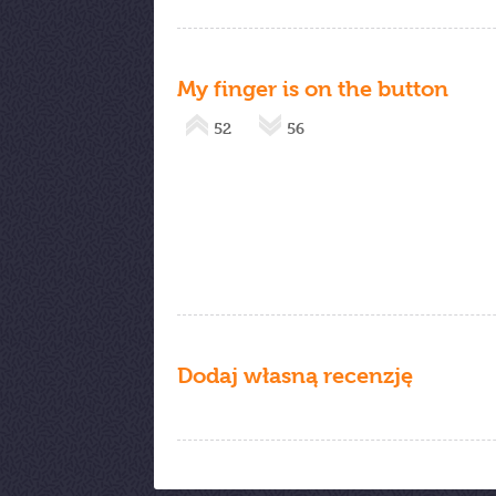
My finger is on the button
52
56
Dodaj własną recenzję