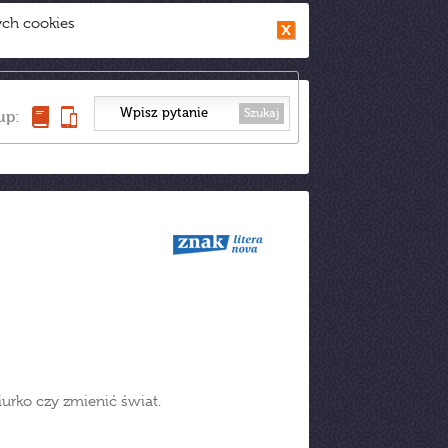
ych cookies
Szukaj
up:
urko czy zmienić świat.