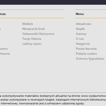
cza:
Menu:
Woblink
Aktualności
a
Miesięcznik Znak
Książki
Ciekawostki Historyczne
Autorzy
Twoja Historia
O nas
Lubimy czytać
Księgarnia
łowem
Poczta literacka
Otwarte
Polityka cookies
Ochrona Sygnalistow
 wykorzystywanie materiałów dostępnych aktualnie na stronie www.wydawnictwoznak
 zostać wykorzystane w recenzjach książek, katalogach internetowych biblioteczn
y internetowej, równoznacznie jest z cofnięciem udzielonej zgody.