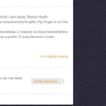
yk i jest lepiej. Bracia Heath
a niesamowita książka. My finger is on the
wiedziła .1 miejsce na liście bestsellerów
e się wysoko. O popularności może
>>> czytaj więcej
ć do nas tekst