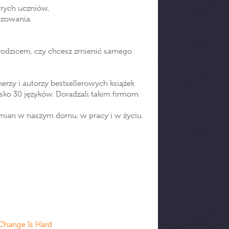
trych uczniów,
izowania.
 rodzicem, czy chcesz zmienić samego
nerzy i autorzy bestsellerowych książek
lisko 30 języków. Doradzali takim firmom
mian w naszym domu, w pracy i w życiu.
Change Is Hard