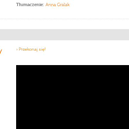
Tłumaczenie:
Anna Gralak
y
› Przekonaj się!