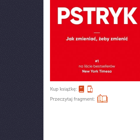
Kup książkę:
Przeczytaj fragment: