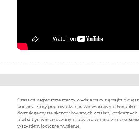
Czasami najprostsze rzeczy wydają nam się najtrudniejsz
bodziec, który poprowadzi nas we właściwym kierunku i 
doszukujemy się skomplikowanych działań, konkretnych 
trzeba być wielce uczonym, aby zrozumieć, że do sukce
wszystkim logiczne myślenie.