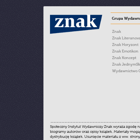
Grupa Wydawni
Znak
Znak Literanov
Znak Horyzont
Znak Emotikon
Znak Koncept
Znak JednymS
Wydawnictwo 
Społeczny Instytut Wydawniczy Znak wyraża zgodę na
biogramy autorów oraz opisy książek. Materiały mogą
dystrybucję książek. Usunięcie materiału z ww. stron