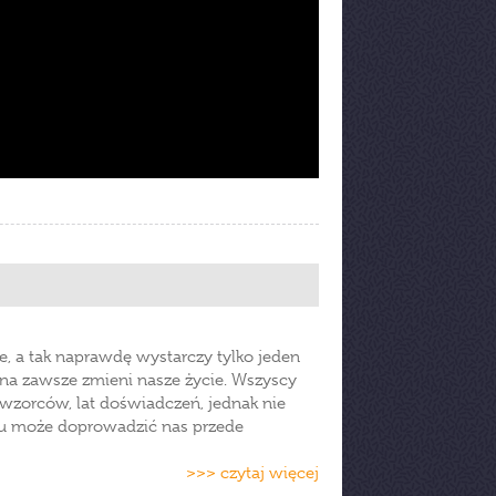
e, a tak naprawdę wystarczy tylko jeden
na zawsze zmieni nasze życie. Wszyscy
wzorców, lat doświadczeń, jednak nie
su może doprowadzić nas przede
>>> czytaj więcej