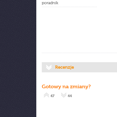
poradnik
Recenzje
Gotowy na zmiany?
47
44