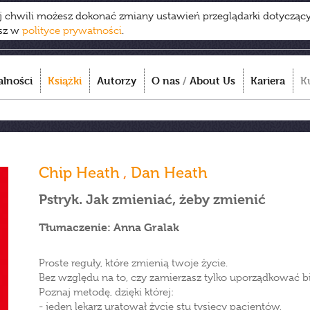
ej chwili możesz dokonać zmiany ustawień przeglądarki dotycząc
esz w
polityce prywatności
.
alności
Książki
Autorzy
O nas
/
About Us
Kariera
K
Chip Heath
,
Dan Heath
Pstryk. Jak zmieniać, żeby zmienić
Tłumaczenie: Anna Gralak
Proste reguły, które zmienią twoje życie.
Bez względu na to, czy zamierzasz tylko uporządkować bi
Poznaj metodę, dzięki której:
- jeden lekarz uratował życie stu tysięcy pacjentów,