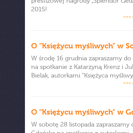
prestiżowej nagrody „Splendor Ged
2015!
>>> 
O "Księżycu myśliwych" w S
W środę 16 grudnia zapraszamy do
na spotkanie z Katarzyną Krenz i Jul
Bielak, autorkami "Księżyca myśliwy
>>> 
O "Księżycu myśliwych" w 
W sobotę 28 listopada zapraszamy 