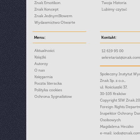
Znak Emotikon
Twoja Historia
Znak Koncept
Lubimy czytać
Znak JednymSłowem
Wydawnictwo Otwarte
Menu:
Kontakt:
Aktualności
12 619 95 00
Książki
sekretariat@znak.com
Autorzy
O nas
Społeczny Instytut W
Księgarnia
Znak Sp. z o.o.,
Poczta literacka
ul. Kościuszki 37,
Polityka cookies
30-105 Kraków
Ochrona Sygnalistow
Copyright SIW Znak 2
Foreign Rights Depart
Inspektor Ochrony Da
Osobowych
Magdalena Heczko
e-mail:
iodo@znak.com