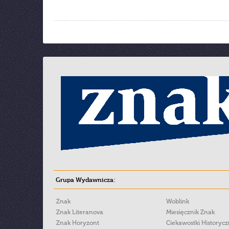
Grupa Wydawnicza:
Znak
Woblink
Znak Literanova
Miesięcznik Znak
Znak Horyzont
Ciekawostki Historyc