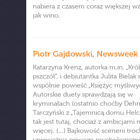
nabiera z czasem coraz większej wa
jak wino.
Piotr Gajdowski, Newsweek
Katarzyna Krenz, autorka m.in. „Kró
pszczół”, i debiutantka Julita Bielak 
wspólnie powieść „Księżyc myśliwyc
Autorskie duety sprawdzają się w
kryminałach (ostatnio choćby Dehn
Tarczyński z „Tajemnicą domu Helcl
tak jest tutaj, chociaż z ambicjami 
więcej. (…) Bajkowość scenerii tro
unieważnia powagę psychologiczn