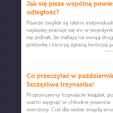
Jak się pisze wspólną powie
odległość?
Pisarze zwykle są takimi indywidual
najlepiej pracuje się im w pojedynk
się jednak, że trafiają na swoją dru
połówkę i tworzą zgraną twórczą p
>>> 
Co przeczytać w październi
Szczęśliwa trzynastka!
Proponujemy trzynaście książek, po
warto sięgnąć w chłodne jesienne
wieczory. Coś dla siebie znajdą am