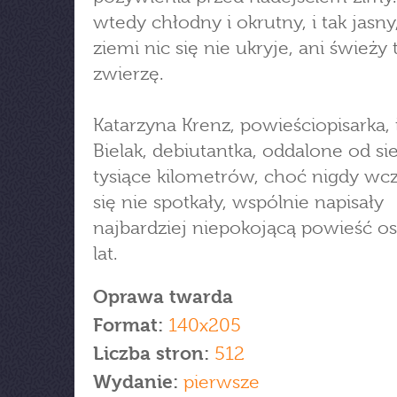
wtedy chłodny i okrutny, i tak jasny
ziemi nic się nie ukryje, ani świeży 
zwierzę.
Katarzyna Krenz, powieściopisarka, i
Bielak, debiutantka, oddalone od si
tysiące kilometrów, choć nigdy wcz
się nie spotkały, wspólnie napisały
najbardziej niepokojącą powieść os
lat.
Oprawa twarda
Format:
140x205
Liczba stron:
512
Wydanie:
pierwsze