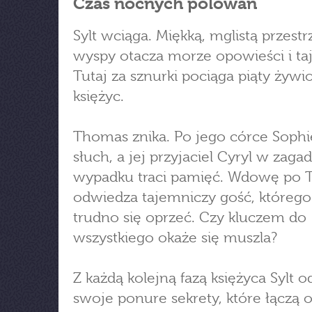
Czas nocnych polowań
Sylt wciąga. Miękką, mglistą przest
wyspy otacza morze opowieści i ta
Tutaj za sznurki pociąga piąty żywio
księżyc.
Thomas znika. Po jego córce Sophi
słuch, a jej przyjaciel Cyryl w za
wypadku traci pamięć. Wdowę po 
odwiedza tajemniczy gość, któreg
trudno się oprzeć. Czy kluczem do
wszystkiego okaże się muszla?
Z każdą kolejną fazą księżyca Sylt 
swoje ponure sekrety, które łączą 