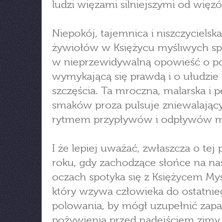
ludzi więzami silniejszymi od więz
Niepokój, tajemnica i niszczycielska 
żywiołów w Księżycu myśliwych spl
w nieprzewidywalną opowieść o p
wymykającą się prawdą i o ułudzie
szczęścia. Ta mroczna, malarska i p
smaków proza pulsuje zniewalają
rytmem przypływów i odpływów m
I że lepiej uważać, zwłaszcza o tej 
roku, gdy zachodzące słońce na na
oczach spotyka się z Księżycem My
który wzywa człowieka do ostatni
polowania, by mógł uzupełnić zapa
pożywienia przed nadejściem zimy.