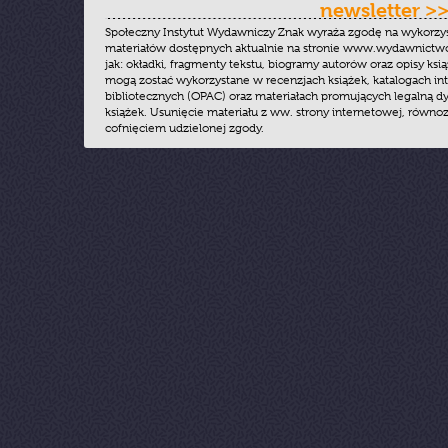
newsletter >
Społeczny Instytut Wydawniczy Znak wyraża zgodę na wykorzy
materiałów dostępnych aktualnie na stronie www.wydawnictwoz
jak: okładki, fragmenty tekstu, biogramy autorów oraz opisy ksią
mogą zostać wykorzystane w recenzjach książek, katalogach i
bibliotecznych (OPAC) oraz materiałach promujących legalną dy
książek. Usunięcie materiału z ww. strony internetowej, równoz
cofnięciem udzielonej zgody.