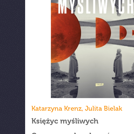
Katarzyna Krenz
,
Julita Bielak
Księżyc myśliwych