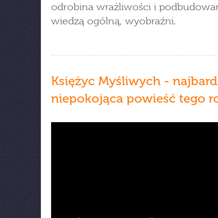
odrobina wrażliwości i podbudowa
wiedzą ogólną, wyobraźni.
Księżyc Myśliwych - najbard
niepokojąca powieść tego r