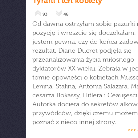
Tyrani i ich kobiety
93
46
Od dawna ostrzyłam sobie pazurki 
pozycję i wreszcie się doczekałam. 
jestem pewna, czy do końca zado
rezultat. Diane Ducret podjęła się
przeanalizowania życia miłosnego
dyktatorów XX wieku. Zebrała w j
tomie opowieści o kobietach Musso
Lenina, Stalina, Antonia Salazara, M
cesarza Bokassy, Hitlera i Ceauşesc
Autorka dociera do sekretów alkow
przywódców, dzięki czemu możem
poznać z nieco innej strony.
>>> 