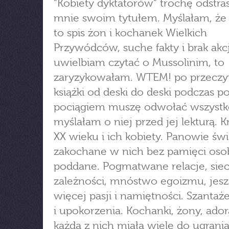
"Kobiety dyktatorów" trochę odstra
mnie swoim tytułem. Myślałam, że
to spis żon i kochanek Wielkich
Przywódców, suche fakty i brak akcj
uwielbiam czytać o Mussolinim, to
zaryzykowałam. WTEM! po przeczy
książki od deski do deski podczas p
pociągiem muszę odwołać wszystk
myślałam o niej przed jej lekturą. 
XX wieku i ich kobiety. Panowie świ
zakochane w nich bez pamięci osob
poddane. Pogmatwane relacje, siec
zależności, mnóstwo egoizmu, jes
więcej pasji i namiętności. Szantaż
i upokorzenia. Kochanki, żony, adora
każda z nich miała wiele do ugrania