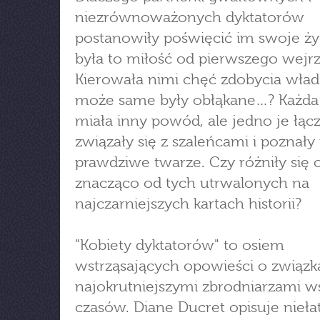
niezrównoważonych dyktatorów
postanowiły poświęcić im swoje ży
była to miłość od pierwszego wejr
Kierowała nimi chęć zdobycia wład
może same były obłąkane…? Każda 
miała inny powód, ale jedno je łąc
związały się z szaleńcami i poznały 
prawdziwe twarze. Czy różniły się 
znacząco od tych utrwalonych na
najczarniejszych kartach historii?
"Kobiety dyktatorów" to osiem
wstrząsających opowieści o związk
najokrutniejszymi zbrodniarzami 
czasów. Diane Ducret opisuje nieła