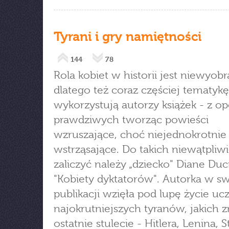
Tyrani i gry namiętności
144
78
Rola kobiet w historii jest niewyobr
dlatego też coraz częściej tematykę
wykorzystują autorzy książek - z o
prawdziwych tworząc powieści
wzruszające, choć niejednokrotnie 
wstrząsające. Do takich niewątpliw
zaliczyć należy „dziecko" Diane Duc
"Kobiety dyktatorów". Autorka w sw
publikacji wzięła pod lupę życie u
najokrutniejszych tyranów, jakich z
ostatnie stulecie - Hitlera, Lenina, S