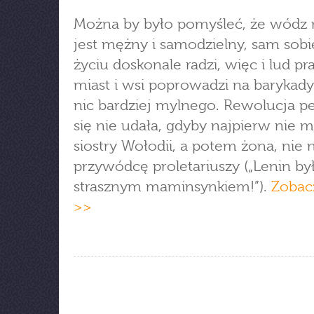
Można by było pomyśleć, że wódz
jest mężny i samodzielny, sam sob
życiu doskonale radzi, więc i lud pr
miast i wsi poprowadzi na barykady
nic bardziej mylnego. Rewolucja p
się nie udała, gdyby najpierw nie m
siostry Wołodii, a potem żona, nie 
przywódcę proletariuszy („Lenin by
strasznym maminsynkiem!”).
Zobac
>>