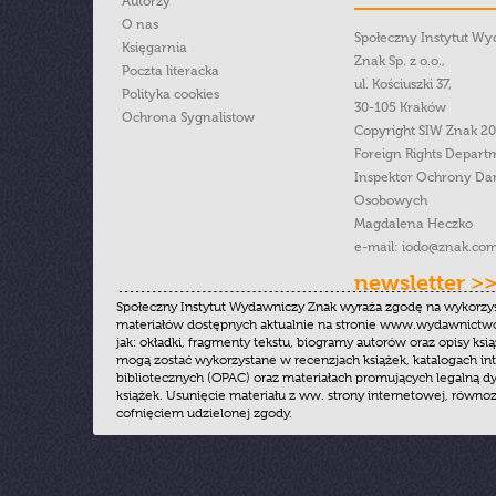
Autorzy
O nas
Społeczny Instytut W
Księgarnia
Znak Sp. z o.o.,
Poczta literacka
ul. Kościuszki 37,
Polityka cookies
30-105 Kraków
Ochrona Sygnalistow
Copyright SIW Znak 2
Foreign Rights Depart
Inspektor Ochrony Da
Osobowych
Magdalena Heczko
e-mail:
iodo@znak.com
newsletter >
Społeczny Instytut Wydawniczy Znak wyraża zgodę na wykorzy
materiałów dostępnych aktualnie na stronie www.wydawnictwoz
jak: okładki, fragmenty tekstu, biogramy autorów oraz opisy ksią
mogą zostać wykorzystane w recenzjach książek, katalogach i
bibliotecznych (OPAC) oraz materiałach promujących legalną dy
książek. Usunięcie materiału z ww. strony internetowej, równoz
cofnięciem udzielonej zgody.