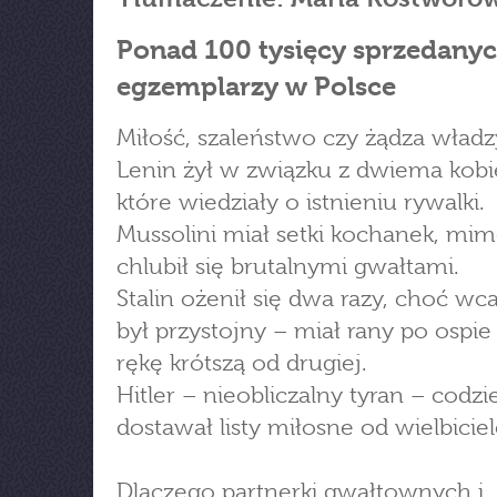
Ponad 100 tysięcy sprzedany
egzemplarzy w Polsce
Miłość, szaleństwo czy żądza władz
Lenin żył w związku z dwiema kobi
które wiedziały o istnieniu rywalki.
Mussolini miał setki kochanek, mim
chlubił się brutalnymi gwałtami.
Stalin ożenił się dwa razy, choć wca
był przystojny – miał rany po ospie 
rękę krótszą od drugiej.
Hitler – nieobliczalny tyran – codzi
dostawał listy miłosne od wielbiciel
Dlaczego partnerki gwałtownych i