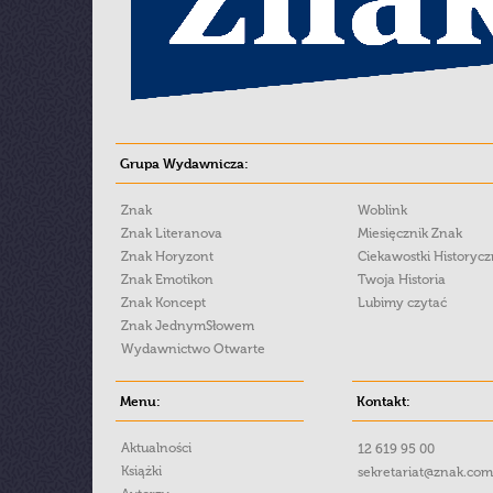
Grupa Wydawnicza:
Znak
Woblink
Znak Literanova
Miesięcznik Znak
Znak Horyzont
Ciekawostki Historyc
Znak Emotikon
Twoja Historia
Znak Koncept
Lubimy czytać
Znak JednymSłowem
Wydawnictwo Otwarte
Menu:
Kontakt:
Aktualności
12 619 95 00
Książki
sekretariat@znak.com