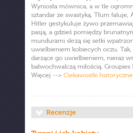
Wyniosła mównica, a w tle ogrom
sztandar ze swastyką. Tłum faluje, 
Hitler gestykuluje żywo przemawia
pasją, a gdzieś pomiędzy brunatny
mundurami skrzą się setki wpatrzo
uwielbieniem kobiecych oczu. Tak,
darzące go uwielbieniem, nieraz w
bałwochwalczą miłością. Groupies H
Więcej -->
Ciekawostki historyczne
Recenzje