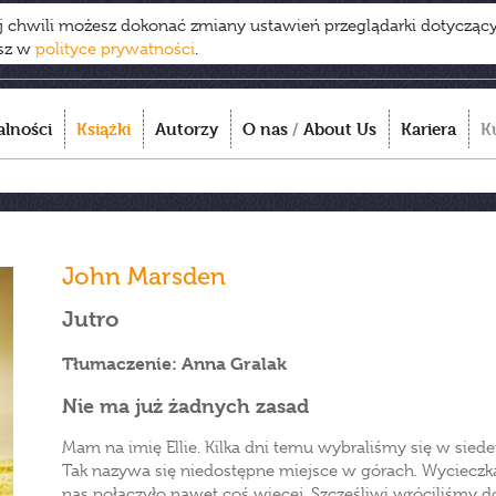
ej chwili możesz dokonać zmiany ustawień przeglądarki dotycząc
esz w
polityce prywatności
.
alności
Książki
Autorzy
O nas
/
About Us
Kariera
K
John Marsden
Jutro
Tłumaczenie: Anna Gralak
Nie ma już żadnych zasad
Mam na imię Ellie. Kilka dni temu wybraliśmy się w sie
Tak nazywa się niedostępne miejsce w górach. Wycieczka 
nas połączyło nawet coś więcej. Szczęśliwi wróciliśmy do