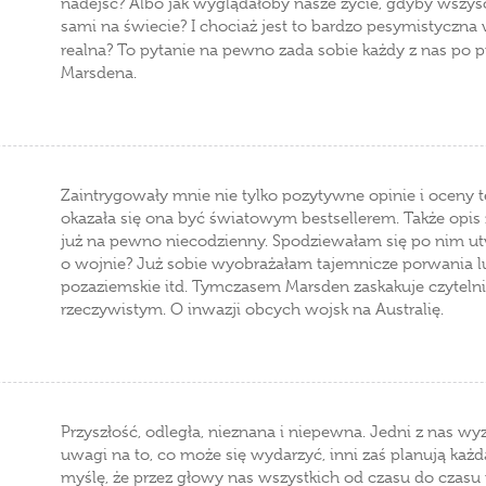
nadejść? Albo jak wyglądałoby nasze życie, gdyby wszyscy
sami na świecie? I chociaż jest to bardzo pesymistyczna 
realna? To pytanie na pewno zada sobie każdy z nas po prz
Marsdena.
Zaintrygowały mnie nie tylko pozytywne opinie i oceny tej
okazała się ona być światowym bestsellerem. Także opis z
już na pewno niecodzienny. Spodziewałam się po nim ut
o wojnie? Już sobie wyobrażałam tajemnicze porwania lud
pozaziemskie itd. Tymczasem Marsden zaskakuje czytelnik
rzeczywistym. O inwazji obcych wojsk na Australię.
Przyszłość, odległa, nieznana i niepewna. Jedni z nas wy
uwagi na to, co może się wydarzyć, inni zaś planują ka
myślę, że przez głowy nas wszystkich od czasu do czasu 