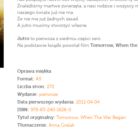
Znaleźliśmy martwe zwierzęta, a nasi rodzice i wszyscy m
naszego świata już nie ma.
Że nie ma już żadnych zasad.
A jutro musimy stworzyć własne.
Jutro
to pierwsza z siedmiu części serii.
Tomorrow, When the
Na podstawie książki powstał film
Oprawa miękka
Format:
A5
Liczba stron:
272
Wydanie:
pierwsze
Data pierwszego wydania:
2011-04-04
ISBN:
978-83-240-1628-0
Tytuł oryginalny:
Tomorrow, When The War Began
Tłumaczenie:
Anna Gralak