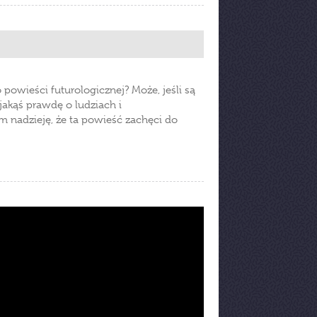
o powieści futurologicznej? Może, jeśli są
 jakąś prawdę o ludziach i
m nadzieję, że ta powieść zachęci do