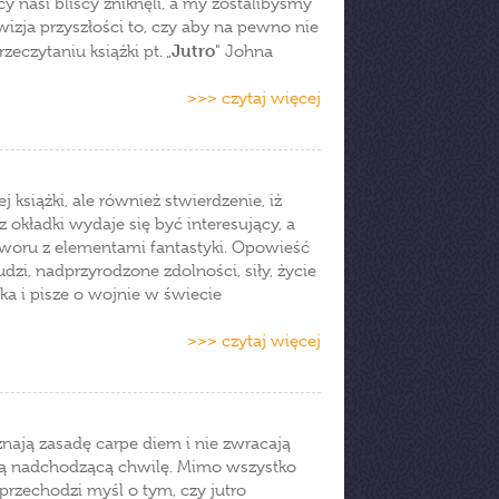
 nasi bliscy zniknęli, a my zostalibyśmy
wizja przyszłości to, czy aby na pewno nie
Jutro
eczytaniu książki pt. „
" Johna
>>> czytaj więcej
 książki, ale również stwierdzenie, iż
 okładki wydaje się być interesujący, a
woru z elementami fantastyki. Opowieść
zi, nadprzyrodzone zdolności, siły, życie
a i pisze o wojnie w świecie
>>> czytaj więcej
znają zasadę carpe diem i nie zwracają
żdą nadchodzącą chwilę. Mimo wszystko
przechodzi myśl o tym, czy jutro