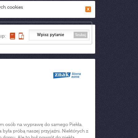
ych cookies
Szukaj
up:
dem osób na wyprawę do samego Piekła.
była próbą naszej przyjaźni. Niektórych z
 domu. Ale to był powrót do piekła.