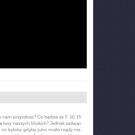
 nam przyszłość? Co będzie za 5, 10, 15
ię losy naszych bliskich? Jednak zadając
, co byłoby gdyby jutro miało nigdy nie