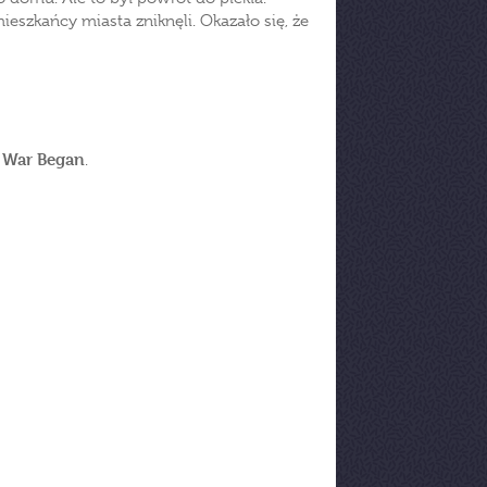
ieszkańcy miasta zniknęli. Okazało się, że
 War Began
.