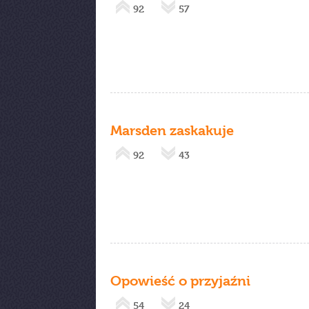
92
57
Marsden zaskakuje
92
43
Opowieść o przyjaźni
54
24