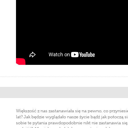
Większość z nas zastanawiała się na pewno, co przyniesie
lat? Jak będzie wyglądało nasze życie bądź jak potoczą s
sobie te pytania prawdopodobnie nikt nie zastanawia się