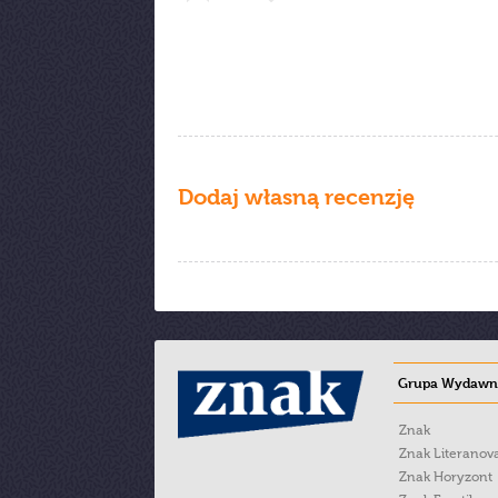
Dodaj własną recenzję
Grupa Wydawni
Znak
Znak Literanov
Znak Horyzont