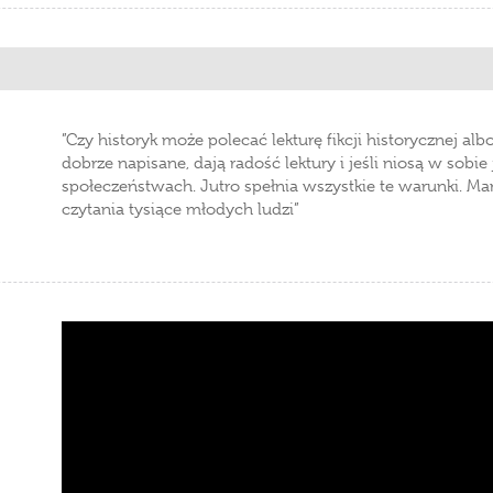
”Czy historyk może polecać lekturę fikcji historycznej alb
dobrze napisane, dają radość lektury i jeśli niosą w sobie
społeczeństwach. Jutro spełnia wszystkie te warunki. Ma
czytania tysiące młodych ludzi”