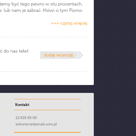
możemy być tego pewni w stu procentach,
e, lub nam je zabrać. Mówi o tym Pismo
>>> czytaj więcej
ć do nas tekst
Kontakt:
12 619 95 00
sekretariat@znak.com.pl