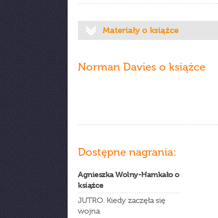
Materiały o książce
Norman Davies o książce
Dostępne nagrania:
Agnieszka Wolny-Hamkało o
książce
JUTRO. Kiedy zaczęła się
wojna.