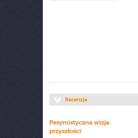
Recenzje
Pesymistyczna wizja
przyszłości