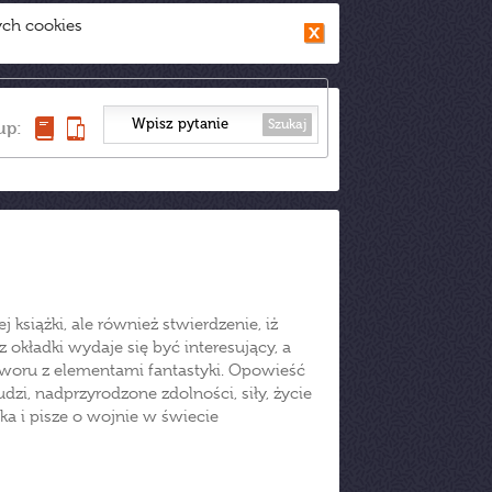
ych cookies
Szukaj
up:
 książki, ale również stwierdzenie, iż
 okładki wydaje się być interesujący, a
woru z elementami fantastyki. Opowieść
zi, nadprzyrodzone zdolności, siły, życie
a i pisze o wojnie w świecie