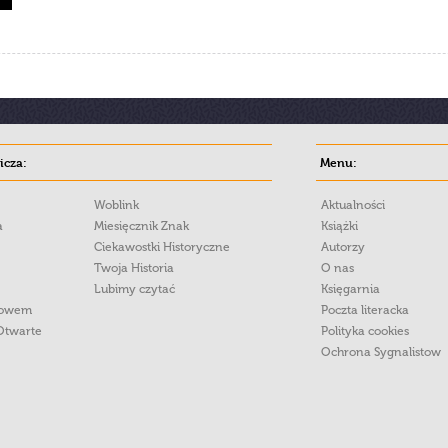
cza:
Menu:
Woblink
Aktualności
a
Miesięcznik Znak
Książki
Ciekawostki Historyczne
Autorzy
Twoja Historia
O nas
Lubimy czytać
Księgarnia
łowem
Poczta literacka
Otwarte
Polityka cookies
Ochrona Sygnalistow