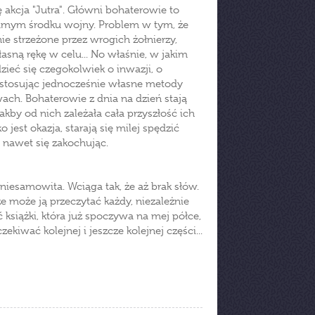
ę akcja "Jutra". Główni bohaterowie to
 samym środku wojny. Problem w tym, że
nie strzeżone przez wrogich żołnierzy,
asną rękę w celu... No właśnie, w jakim
ieć się czegokolwiek o inwazji, o
, stosując jednocześnie własne metody
owach. Bohaterowie z dnia na dzień stają
jakby od nich zależała cała przyszłość ich
 jest okazja, starają się milej spędzić
a nawet się zakochując.
 niesamowita. Wciąga tak, że aż brak słów.
e może ją przeczytać każdy, niezależnie
 książki, która już spoczywa na mej półce,
iwać kolejnej i jeszcze kolejnej części...