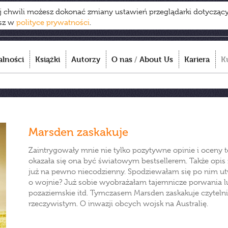
ej chwili możesz dokonać zmiany ustawień przeglądarki dotycząc
esz w
polityce prywatności
.
alności
Książki
Autorzy
O nas
/
About Us
Kariera
K
Marsden zaskakuje
Zaintrygowały mnie nie tylko pozytywne opinie i oceny tej
okazała się ona być światowym bestsellerem. Także opis z
już na pewno niecodzienny. Spodziewałam się po nim ut
o wojnie? Już sobie wyobrażałam tajemnicze porwania lud
pozaziemskie itd. Tymczasem Marsden zaskakuje czytelnik
rzeczywistym. O inwazji obcych wojsk na Australię.