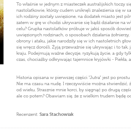
To właśnie w jednym z miasteczek australijskich toczy si
nastolatkowie, którzy cudem uniknęli znalezienia się w
ich rodziny zostały uwięzione, na dodatek miasto jest pil
zatem w grę w chodzi ukrywanie się bądź działanie na wł
celu? Grupka nastolatków próbuje w jakiś sposób dowiedz
uwięzionych rodzinach, o sposobach działania żołnierzy
obrony i ataku, jakie narodziły się w ich nastoletnich gł
się wręcz dorośli. Żyją przeważnie się ukrywając i to tak, 
kraju. Podejmują ważne decyzje, ryzykują życie, a gdy tylko
czas, chociażby odkrywając tajemnice kryjówki - Piekła, 
Historia opisana w pierwszej części "Jutra" jest po prostu
Nie ma czasu na nudę. I rzeczywiście można stwierdzić, ż
od wieku. Strasznie mnie korci, by sięgnąć po drugą część
ale co potem? Obawiam się, że z wielkim trudem będę oczek
Sara Stachowiak
Recenzent: