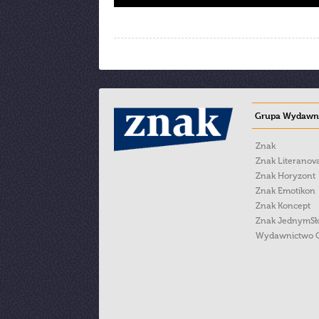
Grupa Wydawni
Znak
Znak Literanov
Znak Horyzont
Znak Emotikon
Znak Koncept
Znak JednymS
Wydawnictwo 