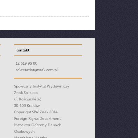
Kontakt:
12 619 95 00
sekretariat@znak.com.pl
Społeczny Instytut Wydawniczy
Znak Sp. z o.o.,
ul. Kościuszki 37,
30-105 Kraków
Copyright SIW Znak 2014
Foreign Rights Department
Inspektor Ochrony Danych
Osobowych