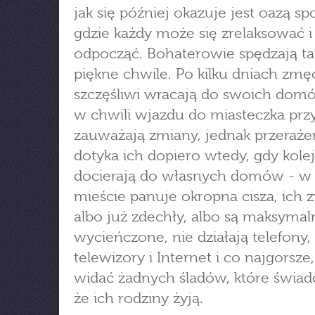
jak się później okazuje jest oazą sp
gdzie każdy może się zrelaksować i
odpocząć. Bohaterowie spędzają t
piękne chwile. Po kilku dniach zmęc
szczęśliwi wracają do swoich dom
w chwili wjazdu do miasteczka przy
zauważają zmiany, jednak przeraże
dotyka ich dopiero wtedy, gdy kole
docierają do własnych domów - w
mieście panuje okropna cisza, ich 
albo już zdechły, albo są maksymal
wycieńczone, nie działają telefony,
telewizory i Internet i co najgorsze,
widać żadnych śladów, które świad
że ich rodziny żyją.