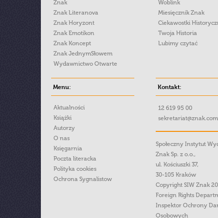
Znak
Woblink
Znak Literanova
Miesięcznik Znak
Znak Horyzont
Ciekawostki Historyc
Znak Emotikon
Twoja Historia
Znak Koncept
Lubimy czytać
Znak JednymSłowem
Wydawnictwo Otwarte
Menu:
Kontakt:
Aktualności
12 619 95 00
Książki
sekretariat@znak.com
Autorzy
O nas
Społeczny Instytut W
Księgarnia
Znak Sp. z o.o.,
Poczta literacka
ul. Kościuszki 37,
Polityka cookies
30-105 Kraków
Ochrona Sygnalistow
Copyright SIW Znak 2
Foreign Rights Depart
Inspektor Ochrony Da
Osobowych