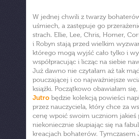
W jednej chwili z twarzy bohateró
uśmiech, a zastępuje go przerażeni
strach. Ellie, Lee, Chris, Homer, Cor
i Robyn stają przed wielkim wyzwa
którego mogą wyjść cało tylko i wy
współpracując i licząc na siebie n
Już dawno nie czytałam aż tak mąd
pouczającej i co najważniejsze wci
książki. Początkowo obawiałam się, 
Jutro
będzie kolekcją powieści nap
przez nauczyciela, który chce za ws
cenę wpoić swoim uczniom jakieś 
niekoniecznie skupiając się na fabul
kreacjach bohaterów. Tymczasem