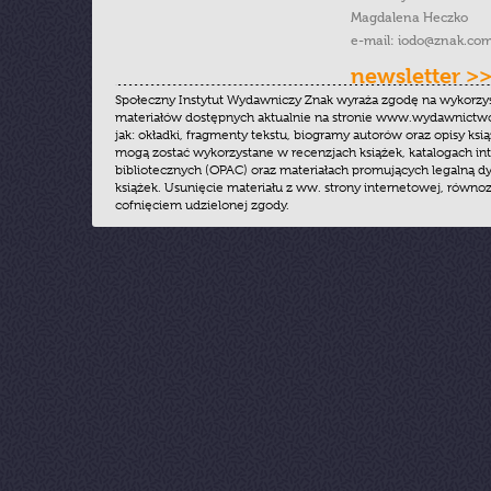
Magdalena Heczko
e-mail:
iodo@znak.com
newsletter >
Społeczny Instytut Wydawniczy Znak wyraża zgodę na wykorzy
materiałów dostępnych aktualnie na stronie www.wydawnictwoz
jak: okładki, fragmenty tekstu, biogramy autorów oraz opisy ksią
mogą zostać wykorzystane w recenzjach książek, katalogach i
bibliotecznych (OPAC) oraz materiałach promujących legalną dy
książek. Usunięcie materiału z ww. strony internetowej, równoz
cofnięciem udzielonej zgody.