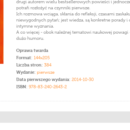
drugi autorem wielu bestsellerowych powieści i jednoc
potrafi rozłożyć na czynniki pierwsze.
Ich rozmowa wciąga, skłania do refleksji, czasami zaskak
niewygodnych pytań; jest wiedza, są konkretne porady i 
intymne wyznania.
A co więcej - obok należnej tematowi naukowej powagi - 
dużo humoru.
Oprawa twarda
Format:
144x205
Liczba stron:
384
Wydanie:
pierwsze
Data pierwszego wydania:
2014-10-30
ISBN:
978-83-240-2643-2