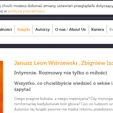
ej chwili możesz dokonać zmiany ustawień przeglądarki dotycząc
esz w
polityce prywatności
.
alności
Książki
Autorzy
O nas
/
About Us
Kariera
K
Janusz Leon Wiśniewski
,
Zbigniew Iz
Intymnie. Rozmowy nie tylko o miłości
Wszystko, co chcielibyście wiedzieć o seksie i 
zapytać
Czego pragnie kobieta, a czego mężczyzna? Czy monoga
nimfomankę kiedykolwiek boli głowa? I po co ludziom w
Autorów tej książki pewnie nie trzeba nikomu przedstaw