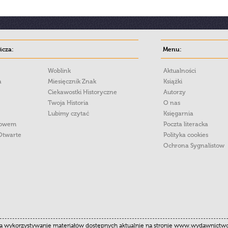
cza:
Menu:
Woblink
Aktualności
a
Miesięcznik Znak
Książki
Ciekawostki Historyczne
Autorzy
Twoja Historia
O nas
Lubimy czytać
Księgarnia
łowem
Poczta literacka
Otwarte
Polityka cookies
Ochrona Sygnalistow
 wykorzystywanie materiałów dostępnych aktualnie na stronie www.wydawnictwoznak