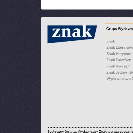
Grupa Wydawni
Znak
Znak Literanov
Znak Horyzont
Znak Emotikon
Znak Koncept
Znak JednymS
Wydawnictwo 
Społeczny Instytut Wydawniczy Znak wyraża zgodę na