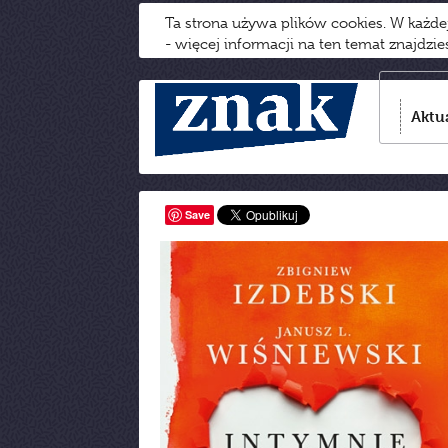
Ta strona używa plików cookies. W każd
- więcej informacji na ten temat znajdzi
Aktu
Save