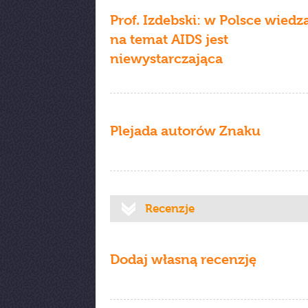
Prof. Izdebski: w Polsce wiedz
na temat AIDS jest
niewystarczająca
Plejada autorów Znaku
Recenzje
Dodaj własną recenzję