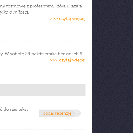
amy rozmowę z profesorem, która ukazała
lko o miłości.
>>> czytaj więcej
zy. W sobotę 25 października będzie ich 9!
>>> czytaj więcej
ć do nas tekst