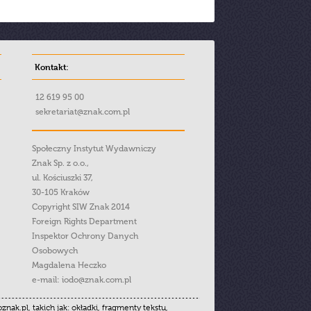
Kontakt:
12 619 95 00
sekretariat@znak.com.pl
Społeczny Instytut Wydawniczy
Znak Sp. z o.o.,
ul. Kościuszki 37,
30-105 Kraków
Copyright SIW Znak 2014
Foreign Rights Department
Inspektor Ochrony Danych
Osobowych
Magdalena Heczko
e-mail:
iodo@znak.com.pl
.pl, takich jak: okładki, fragmenty tekstu,