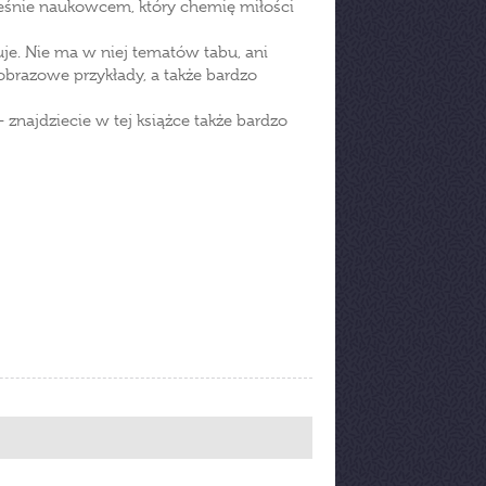
ześnie naukowcem, który chemię miłości
uje. Nie ma w niej tematów tabu, ani
obrazowe przykłady, a także bardzo
znajdziecie w tej książce także bardzo