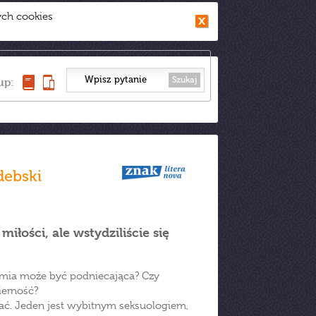
ych cookies
Szukaj
up:
debski
miłości, ale wstydziliście się
mia może być podniecająca? Czy
ierność?
iać. Jeden jest wybitnym seksuologiem,