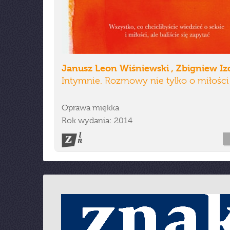
Janusz Leon Wiśniewski , Zbigniew Iz
Intymnie. Rozmowy nie tylko o miłości
Oprawa miękka
Rok wydania: 2014