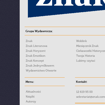
Grupa Wydawnicza:
Znak
Woblink
Znak Literanova
Miesięcznik Znak
Znak Horyzont
Ciekawostki Historyc
Znak Emotikon
Twoja Historia
Znak Koncept
Lubimy czytać
Znak JednymSłowem
Wydawnictwo Otwarte
Menu:
Kontakt:
Aktualności
12 619 95 00
Książki
sekretariat@znak.com
Autorzy