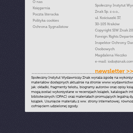
O nas
Społeczny Instytut W
Księgarnia
Znak Sp. z o.o.,
Poczta literacka
ul. Kościuszki 37,
Polityka cookies
30-105 Kraków
Ochrona Sygnalistow
Copyright SIW Znak 2
Foreign Rights Depart
Inspektor Ochrony Da
Osobowych
Magdalena Heczko
e-mail:
iodo@znak.com
newsletter >
Społeczny Instytut Wydawniczy Znak wyraża zgodę na wykorzy
materiałów dostępnych aktualnie na stronie www.wydawnictwoz
jak: okładki, fragmenty tekstu, biogramy autorów oraz opisy ksią
mogą zostać wykorzystane w recenzjach książek, katalogach i
bibliotecznych (OPAC) oraz materiałach promujących legalną dy
książek. Usunięcie materiału z ww. strony internetowej, równoz
cofnięciem udzielonej zgody.