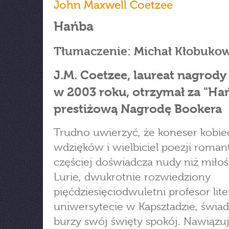
John Maxwell Coetzee
Hańba
Tłumaczenie: Michał Kłobukow
J.M. Coetzee, laureat nagrody
w 2003 roku, otrzymał za "Ha
prestiżową Nagrodę Bookera
Trudno uwierzyć, że koneser kobi
wdzięków i wielbiciel poezji roman
częściej doświadcza nudy niż miłoś
Lurie, dwukrotnie rozwiedziony
pięćdziesięciodwuletni profesor lite
uniwersytecie w Kapsztadzie, świa
burzy swój święty spokój. Nawiązu