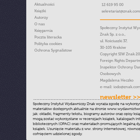
Aktualności
12 619 95 00
Książki
sekretariat@znak.com
Autorzy
O nas
Społeczny Instytut W
Księgarnia
Znak Sp. z o.o.,
Poczta literacka
ul. Kościuszki 37,
Polityka cookies
30-105 Kraków
Ochrona Sygnalistow
Copyright SIW Znak 2
Foreign Rights Depart
Inspektor Ochrony Da
Osobowych
Magdalena Heczko
e-mail:
iodo@znak.com
newsletter >
Społeczny Instytut Wydawniczy Znak wyraża zgodę na wykorzy
materiałów dostępnych aktualnie na stronie www.wydawnictwoz
jak: okładki, fragmenty tekstu, biogramy autorów oraz opisy ksią
mogą zostać wykorzystane w recenzjach książek, katalogach i
bibliotecznych (OPAC) oraz materiałach promujących legalną dy
książek. Usunięcie materiału z ww. strony internetowej, równoz
cofnięciem udzielonej zgody.