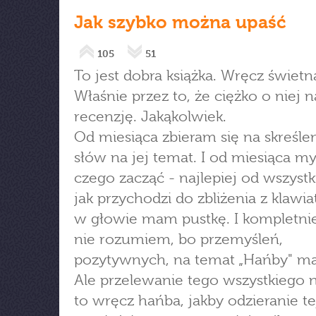
Jak szybko można upaść
105
51
To jest dobra książka. Wręcz świetn
Właśnie przez to, że ciężko o niej n
recenzję. Jakąkolwiek.
Od miesiąca zbieram się na skreślen
słów na jej temat. I od miesiąca my
czego zacząć - najlepiej od wszystk
jak przychodzi do zbliżenia z klawia
w głowie mam pustkę. I kompletni
nie rozumiem, bo przemyśleń,
pozytywnych, na temat „Hańby" m
Ale przelewanie tego wszystkiego n
to wręcz hańba, jakby odzieranie te