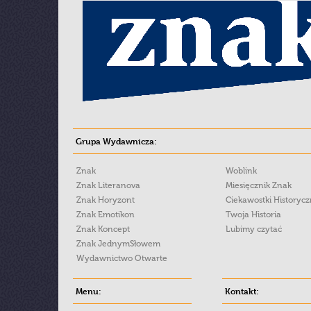
Grupa Wydawnicza:
Znak
Woblink
Znak Literanova
Miesięcznik Znak
Znak Horyzont
Ciekawostki Historyc
Znak Emotikon
Twoja Historia
Znak Koncept
Lubimy czytać
Znak JednymSłowem
Wydawnictwo Otwarte
Menu:
Kontakt: