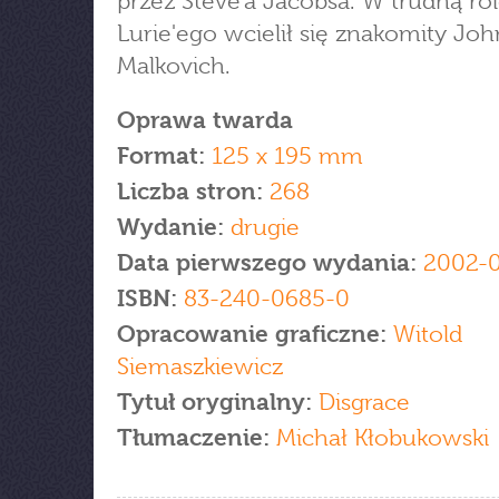
przez Steve'a Jacobsa. W trudną ro
Lurie'ego wcielił się znakomity Joh
Malkovich.
Oprawa twarda
Format:
125 x 195 mm
Liczba stron:
268
Wydanie:
drugie
Data pierwszego wydania:
2002-0
ISBN:
83-240-0685-0
Opracowanie graficzne:
Witold
Siemaszkiewicz
Tytuł oryginalny:
Disgrace
Tłumaczenie:
Michał Kłobukowski