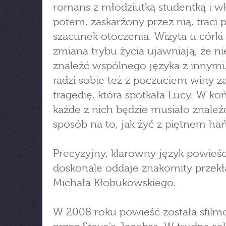
romans z młodziutką studentką i w
potem, zaskarżony przez nią, traci p
szacunek otoczenia. Wizyta u córki 
zmiana trybu życia ujawniają, że nie
znaleźć wspólnego języka z innymi
radzi sobie też z poczuciem winy z
tragedię, która spotkała Lucy. W ko
każde z nich będzie musiało znaleź
sposób na to, jak żyć z piętnem ha
Precyzyjny, klarowny język powieśc
doskonale oddaje znakomity przekł
Michała Kłobukowskiego.
W 2008 roku powieść została sfil