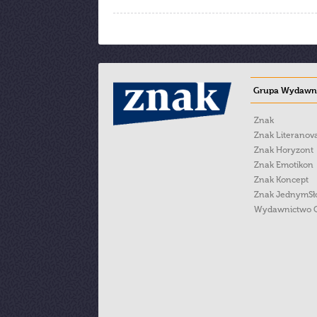
Grupa Wydawni
Znak
Znak Literanov
Znak Horyzont
Znak Emotikon
Znak Koncept
Znak JednymS
Wydawnictwo 