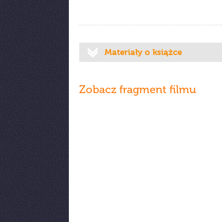
Materiały o książce
Zobacz fragment filmu