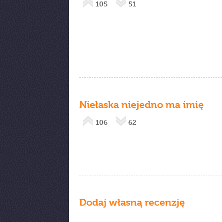
105
51
Niełaska niejedno ma imię
106
62
Dodaj własną recenzję