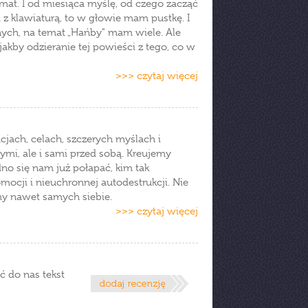
emat. I od miesiąca myślę, od czego zacząć
a z klawiaturą, to w głowie mam pustkę. I
ych, na temat „Hańby" mam wiele. Ale
akby odzieranie tej powieści z tego, co w
>>> czytaj więcej
jach, celach, szczerych myślach i
mi, ale i sami przed sobą. Kreujemy
no się nam już połapać, kim tak
mocji i nieuchronnej autodestrukcji. Nie
my nawet samych siebie.
>>> czytaj więcej
ć do nas tekst