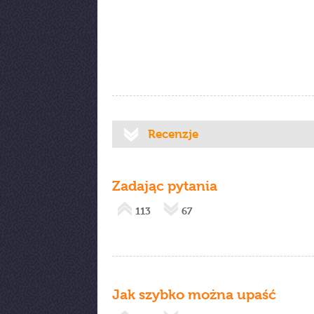
Recenzje
Zadając pytania
113
67
Jak szybko można upaść