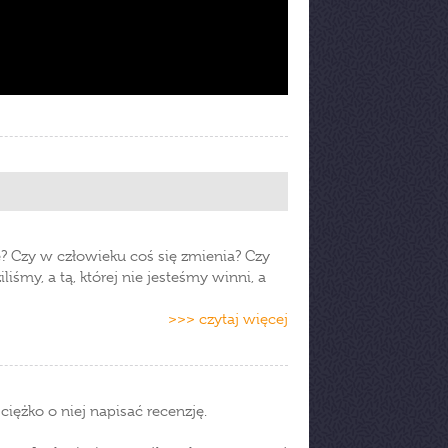
? Czy w człowieku coś się zmienia? Czy
iśmy, a tą, której nie jesteśmy winni, a
>>> czytaj więcej
 ciężko o niej napisać recenzję.