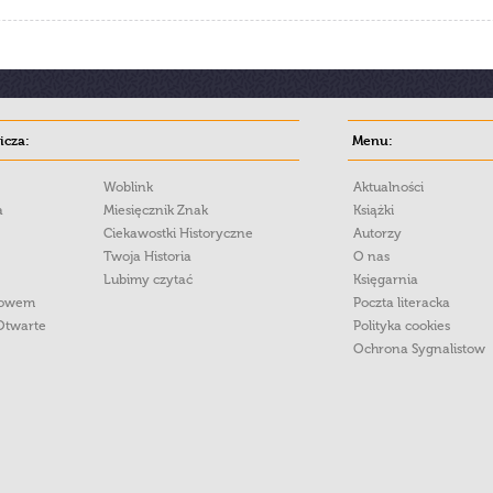
cza:
Menu:
Woblink
Aktualności
a
Miesięcznik Znak
Książki
Ciekawostki Historyczne
Autorzy
Twoja Historia
O nas
Lubimy czytać
Księgarnia
łowem
Poczta literacka
Otwarte
Polityka cookies
Ochrona Sygnalistow