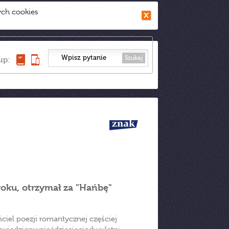
ych cookies
Szukaj
up:
roku, otrzymał za "Hańbę"
ciel poezji romantycznej częściej