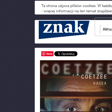
Ta strona używa plików cookies. W każd
- więcej informacji na ten temat znajdzi
Aktu
Save