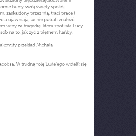
zwiedziony pięćdziesięciodwuletni
domie burzy swój święty spokój.
 zaskarżony przez nią, traci pracę i
cia ujawniają, że nie potrafi znaleźć
m winy za tragedię, która spotkała Lucy.
ób na to, jak żyć z piętnem hańby.
nakomity przekład Michała
obsa. W trudną rolę Lurie'ego wcielił się