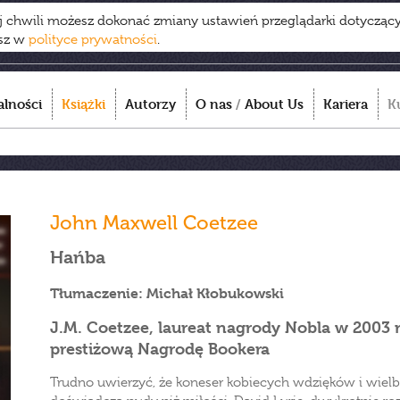
ej chwili możesz dokonać zmiany ustawień przeglądarki dotycząc
esz w
polityce prywatności
.
alności
Książki
Autorzy
O nas
/
About Us
Kariera
K
John Maxwell Coetzee
Hańba
Tłumaczenie: Michał Kłobukowski
J.M. Coetzee, laureat nagrody Nobla w 2003 
prestiżową Nagrodę Bookera
Trudno uwierzyć, że koneser kobiecych wdzięków i wielbi