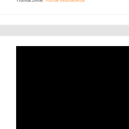
Tłumaczenie:
Michał Kłobukowski