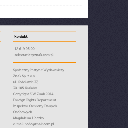
Kontakt:
12 619 95 00
sekretariat@znak.com.pl
Społeczny Instytut Wydawniczy
Znak Sp. z o.o.,
ul. Kościuszki 37,
30-105 Kraków
Copyright SIW Znak 2014
Foreign Rights Department
Inspektor Ochrony Danych
Osobowych
Magdalena Heczko
e-mail:
iodo@znak.com.pl