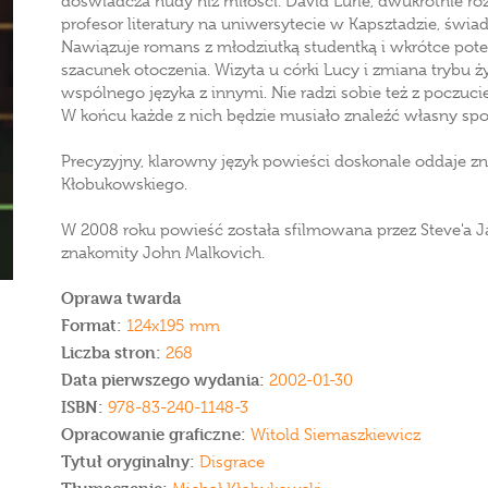
doświadcza nudy niż miłości. David Lurie, dwukrotnie ro
profesor literatury na uniwersytecie w Kapsztadzie, świa
Nawiązuje romans z młodziutką studentką i wkrótce potem,
szacunek otoczenia. Wizyta u córki Lucy i zmiana trybu ży
wspólnego języka z innymi. Nie radzi sobie też z poczucie
W końcu każde z nich będzie musiało znaleźć własny spos
Precyzyjny, klarowny język powieści doskonale oddaje z
Kłobukowskiego.
W 2008 roku powieść została sfilmowana przez Steve'a Jac
znakomity John Malkovich.
Oprawa twarda
Format:
124x195 mm
Liczba stron:
268
Data pierwszego wydania:
2002-01-30
ISBN:
978-83-240-1148-3
Opracowanie graficzne:
Witold Siemaszkiewicz
Tytuł oryginalny:
Disgrace