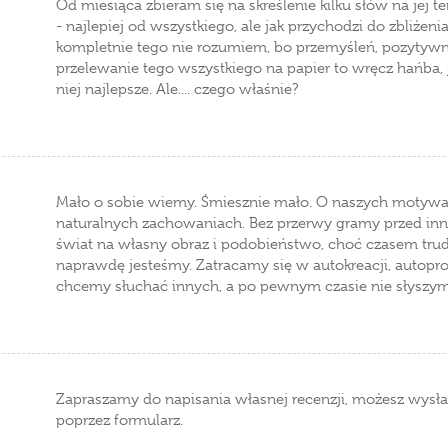
Od miesiąca zbieram się na skreślenie kilku słów na jej t
- najlepiej od wszystkiego, ale jak przychodzi do zbliżeni
kompletnie tego nie rozumiem, bo przemyśleń, pozytywn
przelewanie tego wszystkiego na papier to wręcz hańba, j
niej najlepsze. Ale.... czego właśnie?
Mało o sobie wiemy. Śmiesznie mało. O naszych motywac
naturalnych zachowaniach. Bez przerwy gramy przed inny
świat na własny obraz i podobieństwo, choć czasem trud
naprawdę jesteśmy. Zatracamy się w autokreacji, autopro
chcemy słuchać innych, a po pewnym czasie nie słyszy
Zapraszamy do napisania własnej recenzji, możesz wysła
poprzez formularz.