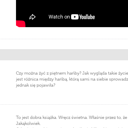
Czy można żyć z piętnem hańby? Jak wygląda takie życie
jest różnica między hańbą, którą sami na siebie sprowadzil
jednak się pojawiła?
To jest dobra książka. Wręcz świetna. Właśnie przez to, że
Jakąkolwiek.