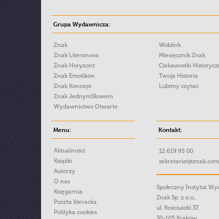
Grupa Wydawnicza:
Znak
Woblink
Znak Literanova
Miesięcznik Znak
Znak Horyzont
Ciekawostki Historyc
Znak Emotikon
Twoja Historia
Znak Koncept
Lubimy czytać
Znak JednymSłowem
Wydawnictwo Otwarte
Menu:
Kontakt:
Aktualności
12 619 95 00
Książki
sekretariat@znak.com
Autorzy
O nas
Społeczny Instytut W
Księgarnia
Znak Sp. z o.o.,
Poczta literacka
ul. Kościuszki 37,
Polityka cookies
30-105 Kraków