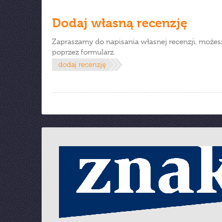
Dodaj własną recenzję
Zapraszamy do napisania własnej recenzji, możes
poprzez formularz.