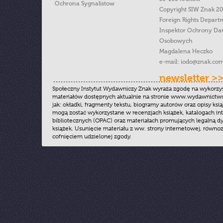
Ochrona Sygnalistow
Copyright SIW Znak 2
Foreign Rights Depart
Inspektor Ochrony Da
Osobowych
Magdalena Heczko
e-mail:
iodo@znak.com
newsletter >
Społeczny Instytut Wydawniczy Znak wyraża zgodę na wykorzy
materiałów dostępnych aktualnie na stronie www.wydawnictwoz
jak: okładki, fragmenty tekstu, biogramy autorów oraz opisy ksią
mogą zostać wykorzystane w recenzjach książek, katalogach i
bibliotecznych (OPAC) oraz materiałach promujących legalną dy
książek. Usunięcie materiału z ww. strony internetowej, równoz
cofnięciem udzielonej zgody.