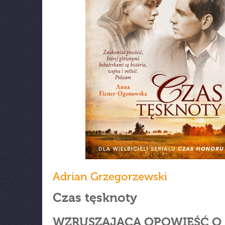
Adrian Grzegorzewski
Czas tęsknoty
WZRUSZAJĄCA OPOWIEŚĆ O