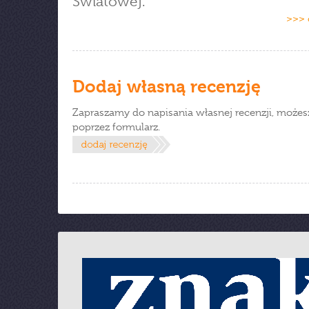
Światowej.
>>> 
Dodaj własną recenzję
Zapraszamy do napisania własnej recenzji, możes
poprzez formularz.