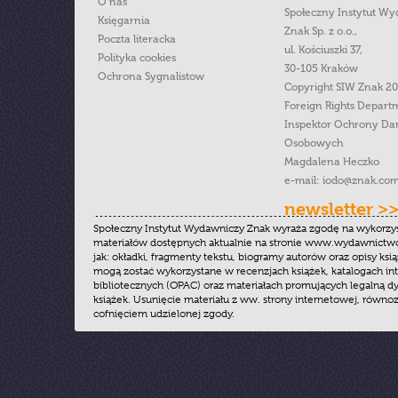
O nas
Społeczny Instytut W
Księgarnia
Znak Sp. z o.o.,
Poczta literacka
ul. Kościuszki 37,
Polityka cookies
30-105 Kraków
Ochrona Sygnalistow
Copyright SIW Znak 2
Foreign Rights Depart
Inspektor Ochrony Da
Osobowych
Magdalena Heczko
e-mail:
iodo@znak.com
newsletter >
Społeczny Instytut Wydawniczy Znak wyraża zgodę na wykorzy
materiałów dostępnych aktualnie na stronie www.wydawnictwoz
jak: okładki, fragmenty tekstu, biogramy autorów oraz opisy ksią
mogą zostać wykorzystane w recenzjach książek, katalogach i
bibliotecznych (OPAC) oraz materiałach promujących legalną dy
książek. Usunięcie materiału z ww. strony internetowej, równoz
cofnięciem udzielonej zgody.