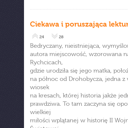
Ciekawa i poruszająca lektu
24
28
Bedryczany, nieistniejąca, wymyślo
autora miejscowość, wzorowana n
Rychcicach,
gdzie urodziła się jego matka, poł
na północ od Drohobycza, jedna z 
wiosek
na kresach, której historia jakże jed
prawdziwa. To tam zaczyna się op
wielkiej
miłości wplątanej w historię II Woj