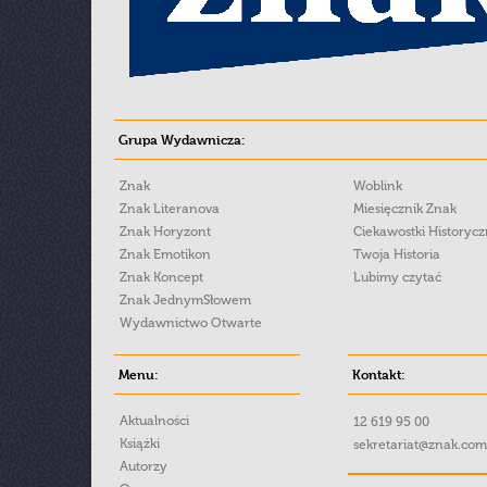
Grupa Wydawnicza:
Znak
Woblink
Znak Literanova
Miesięcznik Znak
Znak Horyzont
Ciekawostki Historyc
Znak Emotikon
Twoja Historia
Znak Koncept
Lubimy czytać
Znak JednymSłowem
Wydawnictwo Otwarte
Menu:
Kontakt:
Aktualności
12 619 95 00
Książki
sekretariat@znak.com
Autorzy