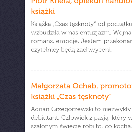
Piotr Knera, opiekun handl
książki
Książka „Czas tęsknoty” od początk
wzbudziła w nas entuzjazm. Wojna
romans, emocje. Jestem przekonan
czytelnicy będą zachwyceni.
Małgorzata Ochab, promoto
książki „Czas tęsknoty”
Adrian Grzegorzewski to niezwykły
debiutant. Człowiek z pasją, który 
szalonym świecie robi to, co kocha.