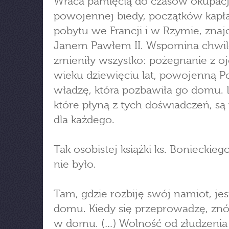
Wraca pamięcią do czasów okupacj
powojennej biedy, początków kapł
pobytu we Francji i w Rzymie, znaj
Janem Pawłem II. Wspomina chwile
zmieniły wszystko: pożegnanie z 
wieku dziewięciu lat, powojenną Po
władzę, która pozbawiła go domu. 
które płyną z tych doświadczeń, s
dla każdego.
Tak osobistej książki ks. Bonieckieg
nie było.
Tam, gdzie rozbiję swój namiot, j
domu. Kiedy się przeprowadzę, zn
w domu. (…) Wolność od złudzenia