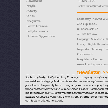
Aktualności
12 619 95 00
Książki
sekretariat@znak.com
Autorzy
O nas
Społeczny Instytut W
Księgarnia
Znak Sp. z o.o.,
Poczta literacka
ul. Kościuszki 37,
Polityka cookies
30-105 Kraków
Ochrona Sygnalistow
Copyright SIW Znak 2
Foreign Rights Depart
Inspektor Ochrony Da
Osobowych
Magdalena Heczko
e-mail:
iodo@znak.com
newsletter >
Społeczny Instytut Wydawniczy Znak wyraża zgodę na wykorzy
materiałów dostępnych aktualnie na stronie www.wydawnictwoz
jak: okładki, fragmenty tekstu, biogramy autorów oraz opisy ksią
mogą zostać wykorzystane w recenzjach książek, katalogach i
bibliotecznych (OPAC) oraz materiałach promujących legalną dy
książek. Usunięcie materiału z ww. strony internetowej, równoz
cofnięciem udzielonej zgody.