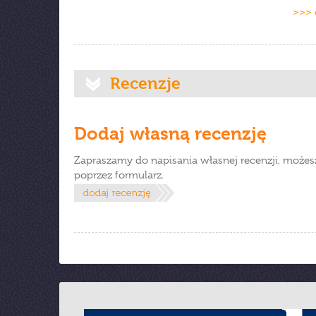
>>> 
Recenzje
Dodaj własną recenzję
Zapraszamy do napisania własnej recenzji, możes
poprzez formularz.