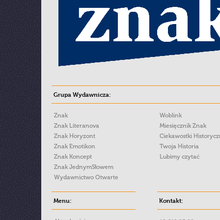
Grupa Wydawnicza:
Znak
Woblink
Znak Literanova
Miesięcznik Znak
Znak Horyzont
Ciekawostki Historyc
Znak Emotikon
Twoja Historia
Znak Koncept
Lubimy czytać
Znak JednymSłowem
Wydawnictwo Otwarte
Menu:
Kontakt: